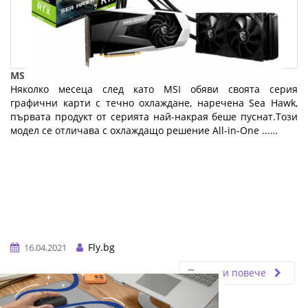
MSI официално пусна GeForce RTX 3080 Sea Hawk X
Няколко месеца след като MSI обяви своята серия
графични карти с течно охлаждане, наречена Sea Hawk,
първата продукт от серията най-накрая беше пуснат.Този
модел се отличава с охлаждащо решение All-in-One ...…
Fly.bg
16.04.2021
Прочети повече