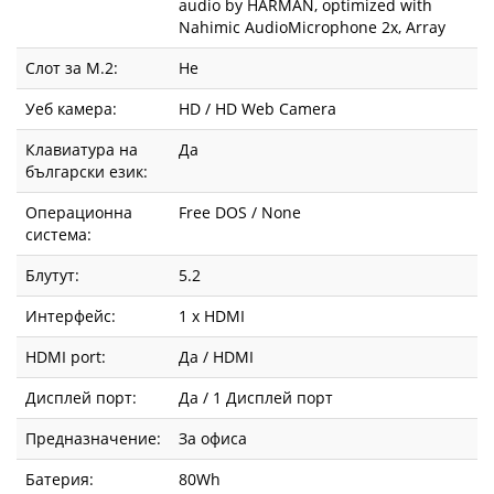
audio by HARMAN, optimized with
Nahimic AudioMicrophone 2x, Array
Слот за М.2:
Не
Уеб камера:
HD / HD Web Camera
Клавиатура на
Да
български език:
Операционна
Free DOS / None
система:
Блутут:
5.2
Интерфейс:
1 x HDMI
HDMI port:
Да / HDMI
Дисплей порт:
Да / 1 Дисплей порт
Предназначение:
За офиса
Батерия:
80Wh