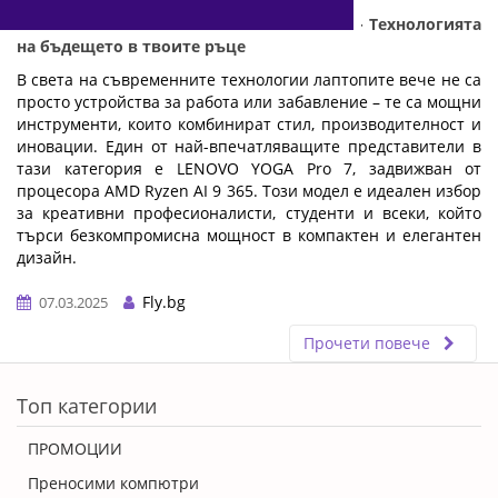
LENOVO YOGA Pro 7 с AMD Ryzen AI 9 365 - Технологията
на бъдещето в твоите ръце
В света на съвременните технологии лаптопите вече не са
просто устройства за работа или забавление – те са мощни
инструменти, които комбинират стил, производителност и
иновации. Един от най-впечатляващите представители в
тази категория е LENOVO YOGA Pro 7, задвижван от
процесора AMD Ryzen AI 9 365. Този модел е идеален избор
за креативни професионалисти, студенти и всеки, който
търси безкомпромисна мощност в компактен и елегантен
дизайн.
…
Fly.bg
07.03.2025
Прочети повече
ERROR5
Топ категории
ПРОМОЦИИ
Преносими компютри