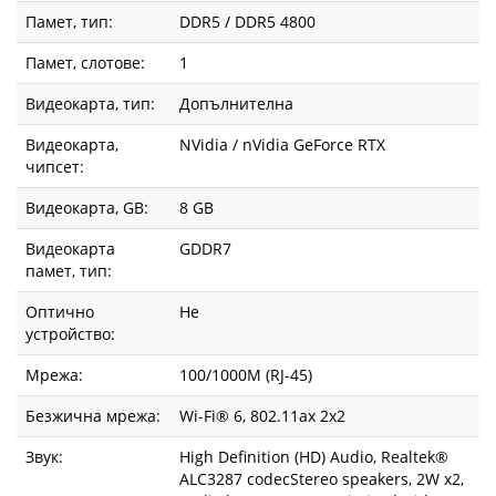
Памет, тип:
DDR5 / DDR5 4800
Памет, слотове:
1
Видеокарта, тип:
Допълнителна
Видеокарта,
NVidia / nVidia GeForce RTX
чипсет:
Видеокарта, GВ:
8 GB
Видеокарта
GDDR7
памет, тип:
Оптично
Не
устройство:
Мрежа:
100/1000M (RJ-45)
Безжична мрежа:
Wi-Fi® 6, 802.11ax 2x2
Звук:
High Definition (HD) Audio, Realtek®
ALC3287 codecStereo speakers, 2W x2,