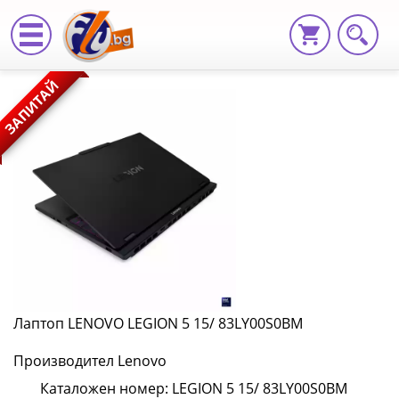
Лаптоп
ЗАПИТАЙ
LENOVO
LEGION
5
15/
83LY00S0BM
LEGION
5
Лаптоп LENOVO LEGION 5 15/ 83LY00S0BM
15/
Производител Lenovo
83LY00S0BM
Каталожен номер: LEGION 5 15/ 83LY00S0BM