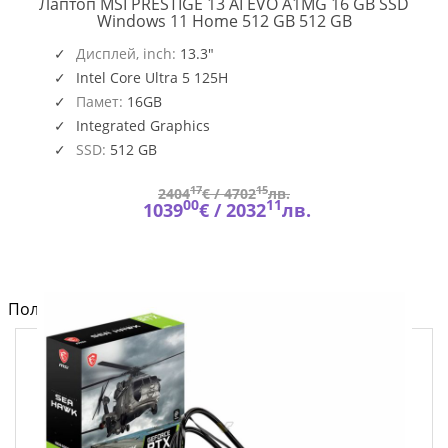
Лаптоп MSI PRESTIGE 13 AI EVO A1MG 16 GB SSD
PRESTIGE
Windows 11 Home 512 GB 512 GB
13
,
O109_PC16250_EMEA
AI
Дисплей, inch:
13.3"
EVO
Intel Core Ultra 5 125H
A1MG
Памет:
16GB
Integrated Graphics
SSD:
512 GB
17
15
2404
€ /
4702
лв.
00
11
1039
€ /
2032
лв.
Полезно от блога за компютри и лаптопи на Fly.bg