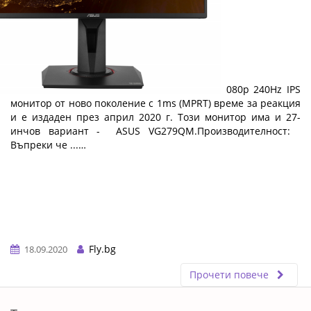
Ревю на ASUS TUF Gaming VG259QM
ASUS TUF Gaming VG259QM е 24.5-инчов 1080p 240Hz IPS
монитор от ново поколение с 1ms (MPRT) време за реакция
и е издаден през април 2020 г. Този монитор има и 27-
инчов вариант - ASUS VG279QM.Производителност:
Въпреки че ...…
Fly.bg
18.09.2020
Прочети повече
ERROR5