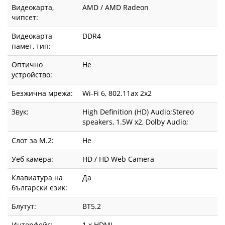
Видеокарта,
AMD / AMD Radeon
чипсет:
Видеокарта
DDR4
памет, тип:
Оптично
Не
устройство:
Безжична мрежа:
Wi-Fi 6, 802.11ax 2x2
Звук:
High Definition (HD) Audio;Stereo
speakers, 1.5W x2, Dolby Audio;
Слот за М.2:
Не
Уеб камера:
HD / HD Web Camera
Клавиатура на
Да
български език:
Блутут:
BT5.2
Интерфейс:
1 x HDMI