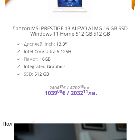
Лаптоп MSI PRESTIGE 13 AI EVO A1MG 16 GB SSD
PRESTIGE
Windows 11 Home 512 GB 512 GB
13
,
O109_PC16250_EMEA
AI
Дисплей, inch:
13.3"
EVO
Intel Core Ultra 5 125H
A1MG
Памет:
16GB
Integrated Graphics
SSD:
512 GB
17
15
2404
€ /
4702
лв.
00
11
1039
€ /
2032
лв.
Полезно от блога за компютри и лаптопи на Fly.bg