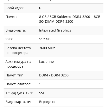
Брой ядра:
6
Памет:
8 GB / 8GB Soldered DDR4-3200 + 8GB
SO-DIMM DDR4-3200
Видеокарта:
Integrated Graphics
SSD:
512 GB
Базова честота
3600 MHz
на процесора:
Архитектура на
Lucienne
процесора:
Памет, тип:
DDR4 / DDR4 3200
Памет, слотове:
1
Твърд диск, тип:
SSD
Видеокарта, тип:
Вградена