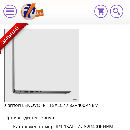
Лаптоп
ЗАПИТАЙ
LENOVO
IP1
15ALC7
/
82R400PNBM
IP1
15ALC7
Лаптоп LENOVO IP1 15ALC7 / 82R400PNBM
/
Производител Lenovo
82R400PNBM
Каталожен номер: IP1 15ALC7 / 82R400PNBM