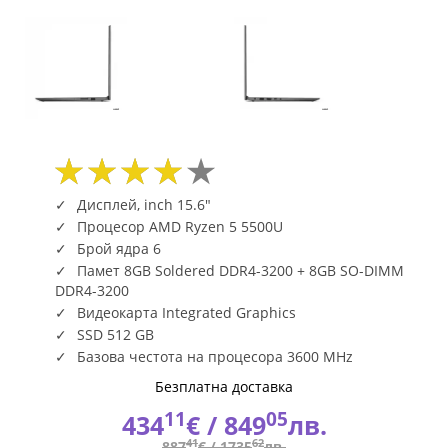
|
Fly.bg
Дисплей, inch 15.6"
Процесор AMD Ryzen 5 5500U
Брой ядра 6
Памет 8GB Soldered DDR4-3200 + 8GB SO-DIMM
DDR4-3200
Видеокарта Integrated Graphics
SSD 512 GB
Базова честота на процесора 3600 MHz
Безплатна доставка
11
05
434
€ /
849
лв.
41
62
887
€ /
1735
лв.