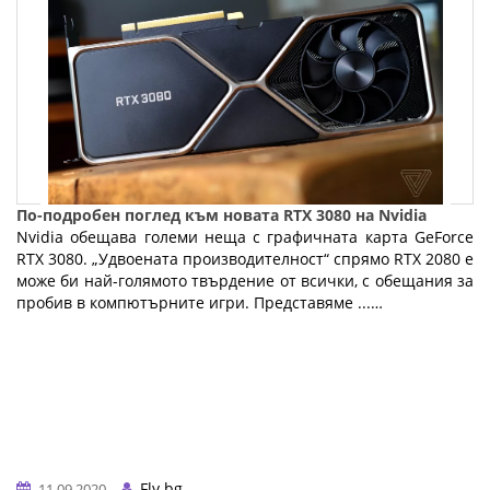
По-подробен поглед към новата RTX 3080 на Nvidia
Nvidia обещава големи неща с графичната карта GeForce
RTX 3080. „Удвоената производителност“ спрямо RTX 2080 е
може би най-голямото твърдение от всички, с обещания за
пробив в компютърните игри. Представяме ...…
Fly.bg
11.09.2020