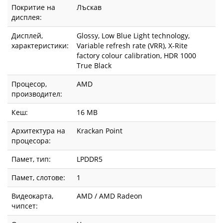
Покритие на
Лъскав
дисплея:
Дисплей,
Glossy, Low Blue Light technology,
характеристики:
Variable refresh rate (VRR), X-Rite
factory colour calibration, HDR 1000
True Black
Процесор,
AMD
производител:
Кеш:
16 MB
Архитектура на
Krackan Point
процесора:
Памет, тип:
LPDDR5
Памет, слотове:
1
Видеокарта,
AMD / AMD Radeon
чипсет: