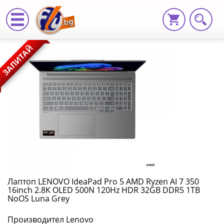
Лаптоп
ЗАПИТАЙ
LENOVO
IdeaPad
Pro
5
AMD
Ryzen
AI
Лаптоп LENOVO IdeaPad Pro 5 AMD Ryzen AI 7 350
16inch 2.8K OLED 500N 120Hz HDR 32GB DDR5 1TB
7
NoOS Luna Grey
350
Производител Lenovo