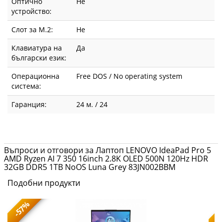
Оптично
Не
устройство:
Слот за М.2:
Не
Клавиатура на
Да
български език:
Операционна
Free DOS / No operating system
система:
Гаранция:
24 м. / 24
Въпроси и отговори за Лаптоп LENOVO IdeaPad Pro 5
AMD Ryzen AI 7 350 16inch 2.8K OLED 500N 120Hz HDR
32GB DDR5 1TB NoOS Luna Grey 83JN002BBM
Подобни продукти
-57%