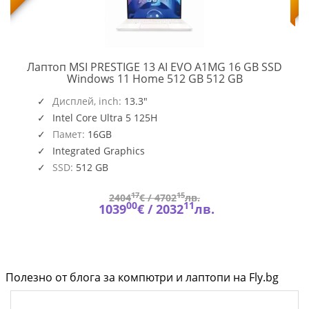
Лаптоп MSI PRESTIGE 13 AI EVO A1MG 16 GB SSD
PRESTIGE
Windows 11 Home 512 GB 512 GB
13
AI
Дисплей, inch:
13.3"
EVO
Intel Core Ultra 5 125H
A1MG
Памет:
16GB
Integrated Graphics
SSD:
512 GB
17
15
2404
€ /
4702
лв.
00
11
1039
€ /
2032
лв.
Полезно от блога за компютри и лаптопи на Fly.bg