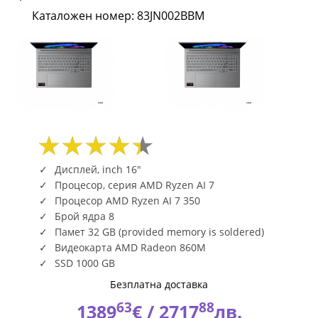
16inch
Каталожен номер: 83JN002BBM
2.8K
OLED
500N
120Hz
HDR
Дисплей, inch 16"
32GB
Процесор, серия AMD Ryzen AI 7
Процесор AMD Ryzen AI 7 350
DDR5
Брой ядра 8
Памет 32 GB (provided memory is soldered)
1TB
Видеокарта AMD Radeon 860M
NoOS
SSD 1000 GB
Безплатна доставка
Luna
63
88
1389
€ /
2717
лв.