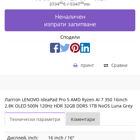
Grey
03
30
2734
€ /
5347
лв.
83JN002BBM
Неналичен
|
изпрати запитване
Fly.bg
Сподели
принт
Сравни
Лаптоп LENOVO IdeaPad Pro 5 AMD Ryzen AI 7 350 16inch
2.8K OLED 500N 120Hz HDR 32GB DDR5 1TB NoOS Luna Grey
Технически параметри
Коментари
Дисплей, inch:
16 inch / 16"