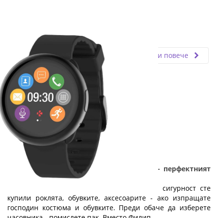
Fly.bg
11.03.2024
Прочети повече
Смарт часовник за смарт абитуриенти - перфектният
подарък за абитуриентски бал
24 май приближава неумолимо! Вече със сигурност сте
купили роклята, обувките, аксесоарите - ако изпращате
господин костюма и обувките. Преди обаче да изберете
часовника - помислете пак. Вместо Филип ...…