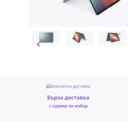
/
82R9000ABM
|
Fly.bg
Бърза доставка
с куриер по избор