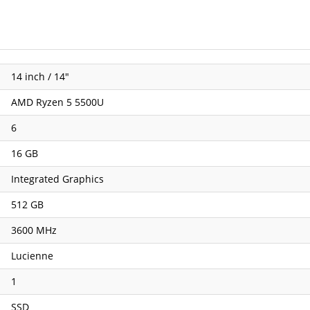
14 inch / 14"
AMD Ryzen 5 5500U
6
16 GB
Integrated Graphics
512 GB
3600 MHz
Lucienne
1
SSD