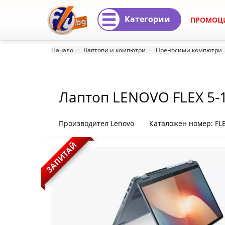
Категории
ПРОМОЦ
Лаптоп
Начало
Лаптопи и компютри
Преносими компютри
LENOVO
FLEX
Лаптоп LENOVO FLEX 5-
5-
14
Производител Lenovo
Каталожен номер: FL
/
ЗАПИТАЙ
82R9000ABM
FLEX
5-
14