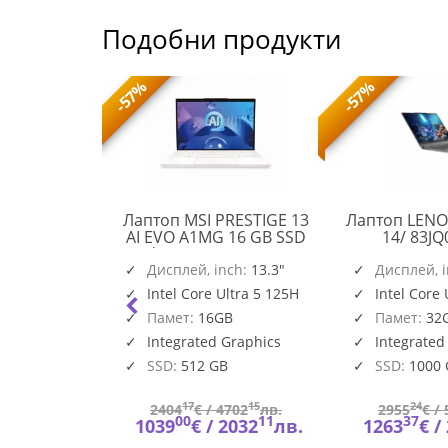
Подобни продукти
-57%
-57%
l Pro 16
Лаптоп MSI PRESTIGE 13
Лаптоп LENO
el Ultra 7
AI EVO A1MG 16 GB SSD
14/ 83J
) (12 TOPS
Windows 11 Home 512 GB
PRESTIGE
, up to 5.3
nch:
16"
Дисплей, inch:
512 GB
13.3"
Дисплей, 
13
" FHD+
ltra 7 265U
Intel Core Ultra 5 125H
Intel Core 
AI
0nits AG, 16
T/s (1x16GB)
Памет:
16GB
Памет:
32
EVO
 DDR5, 5600
A1MG
SSD, Intel
Graphics
Integrated Graphics
Integrated
BTO109_PC16250_EMEA
, FHD H
SSD:
512 GB
SSD:
1000
51
17
15
24
743
лв.
2404
€ /
4702
лв.
2955
€ /
52
00
11
37
580
лв.
1039
€ /
2032
лв.
1263
€ /