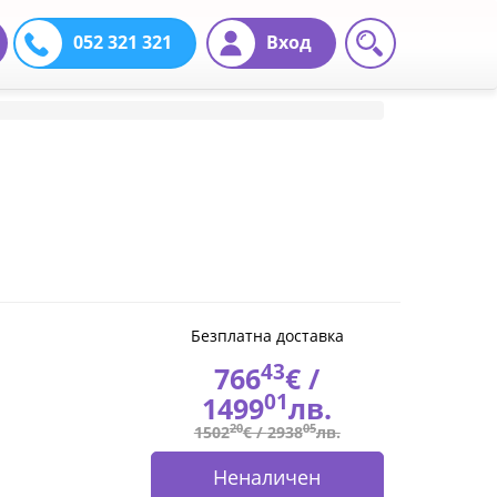
052 321 321
Вход
Безплатна доставка
43
766
€ /
01
1499
лв.
20
05
1502
€ /
2938
лв.
Неналичен