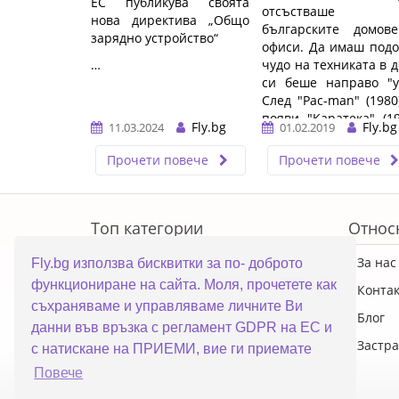
ЕС публикува своята
отсъстваше 
нова директива „Общо
българските домов
зарядно устройство“
офиси. Да имаш под
…
чудо на техниката в 
си беше направо "у
След "Pac-man" (1980
появи "Каратека" (19
Fly.bg
Fly.bg
11.03.2024
01.02.2019
после ...…
Прочети повече
Прочети повече
ERROR5
Топ категории
Относ
ПРОМОЦИИ
За нас
Fly.bg използва бисквитки за по- доброто
функциониране на сайта. Моля, прочетете как
Преносими компютри
Конта
съхраняваме и управляваме личните Ви
Настолни компютри
Блог
данни във връзка с регламент GDPR на ЕС и
Смартфони
Застра
с натискане на ПРИЕМИ, вие ги приемате
Повече