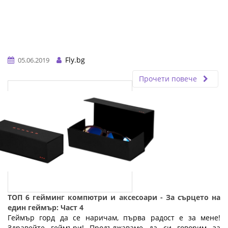
Fly.bg
05.06.2019
Прочети повече
ТОП 6 гейминг компютри и аксесоари - За сърцето на
един геймър: Част 4
Геймър горд да се наричам, първа радост е за мене!
Здравейте геймъри! Продължаваме да си говорим за