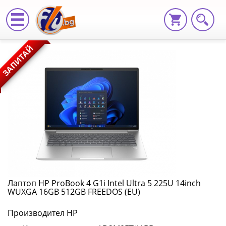
Лаптоп
ЗАПИТАЙ
HP
ProBook
4
G1i
Intel
Ultra
5
Лаптоп HP ProBook 4 G1i Intel Ultra 5 225U 14inch
WUXGA 16GB 512GB FREEDOS (EU)
225U
Производител HP
14inch