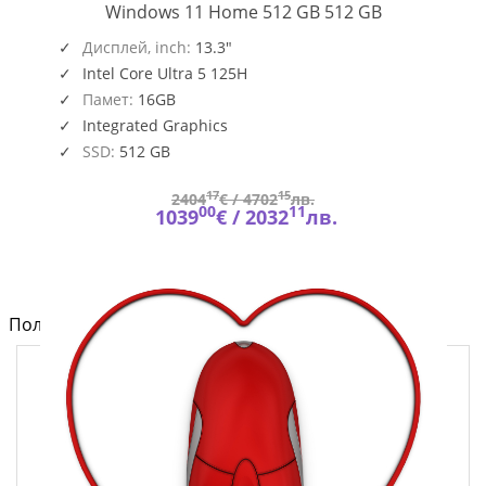
PRESTIGE
Windows 11 Home 512 GB 512 GB
13
,
O109_PC16250_EMEA
AI
Дисплей, inch:
13.3"
EVO
Intel Core Ultra 5 125H
A1MG
Памет:
16GB
Integrated Graphics
SSD:
512 GB
17
15
2404
€ /
4702
лв.
00
11
1039
€ /
2032
лв.
Полезно от блога за компютри и лаптопи на Fly.bg