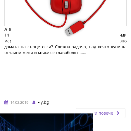
А вие? Избрахте ли подарък за 14-ти февруари?
14 февруари приближава неумолимо. След това – и 8-ми
март. Какво да купиш на половинката – респективно
дамата на сърцето си? Сложна задача, над която купища
отчаяни жени и мъже се главоболят ...…
Fly.bg
14.02.2019
Прочети повече