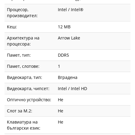
Процесор,
Intel / Intel®
производител:
Кеш:
12 MB
Архитектура на
Arrow Lake
процесора:
Памет, тип:
DDR5
Памет, слотове:
1
Видеокарта, тип:
Вградена
Видеокарта, чипсет:
Intel / Intel HD
Оптично устройство:
Не
Слот за М.2:
Не
Клавиатура на
Не
български език: