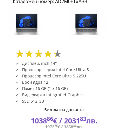
Каталожен номер: AD2M0ET#ABB
WUXGA
16GB
512GB
FREEDOS
(EU)
AD2M0ET#ABB
Дисплей, inch 14"
Процесор, серия Intel Core Ultra 5
|
Процесор Intel Core Ultra 5 225U
Брой ядра 12
Fly.bg
Памет 16 GB (1 x 16 GB)
Видеокарта Integrated Graphics
SSD 512 GB
Безплатна доставка
86
83
1038
€ /
2031
лв.
75
36
1972
€ /
3858
лв.