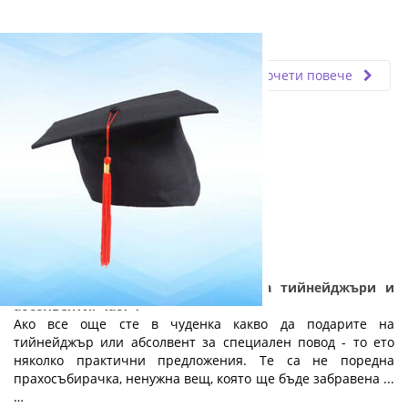
Fly.bg
06.12.2019
Прочети повече
Практични и полезни подаръци за тийнейджъри и
абсолвенти: Част 1
Ако все още сте в чуденка какво да подарите на
тийнейджър или абсолвент за специален повод - то ето
няколко практични предложения. Те са не поредна
прахосъбирачка, ненужна вещ, която ще бъде забравена ...
…