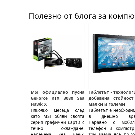
Полезно от блога за компют
MSI официално пусна
Таблетът - технолог
GeForce RTX 3080 Sea
добавена стойност
Hawk X
малки и големи
Няколко месеца след
Таблетът е необходи
като MSI обяви своята
в днешно вре
серия графични карти с
Наравно с мобил
течно охлаждане,
телефон и компютри
наречена Sea Hawk,
той заема все по-г