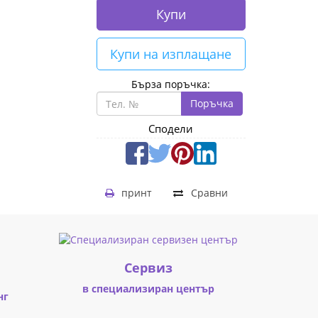
Купи
Купи на изплащане
Бърза поръчка:
Поръчка
Сподели
принт
Сравни
Cервиз
в специализиран център
нг