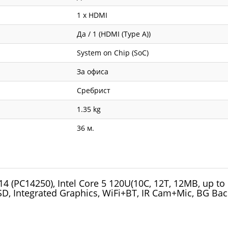
1 x HDMI
Да / 1 (HDMI (Type A))
System on Chip (SoC)
За офиса
Сребрист
1.35 kg
36 м.
 (PC14250), Intel Core 5 120U(10C, 12T, 12MB, up to
, Integrated Graphics, WiFi+BT, IR Cam+Mic, BG Back