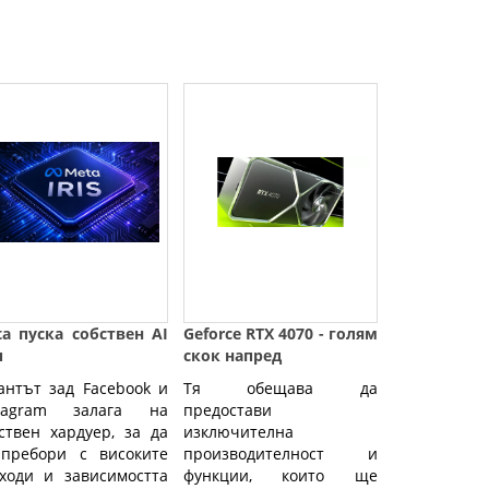
a пуска собствен AI
Geforce RTX 4070 - голям
п
скок напред
антът зад Facebook и
Тя обещава да
stagram залага на
предостави
ствен хардуер, за да
изключителна
 пребори с високите
производителност и
ходи и зависимостта
функции, които ще