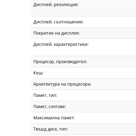
Дисплей, резолюция:
Win11Pro,
3Y
Дисплей, съотношение:
ProSupport
Покритие на дисплея:
BTO010_PC14250_E
Дисплей, характеристики:
14
Процесор, производител:
|
Кеш:
Fly.bg
Архитектура на процесора:
Памет, тип:
Памет, слотове:
Максимална памет:
Твърд диск, тип: