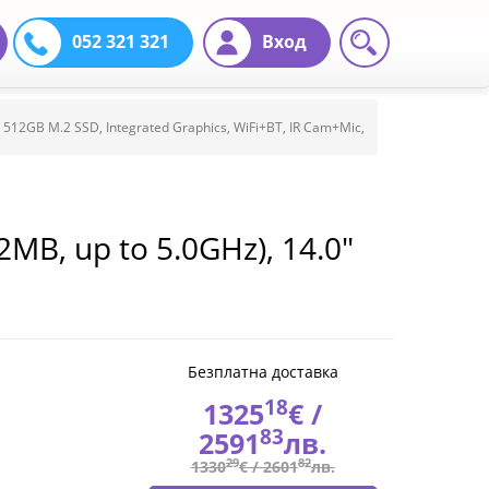
052 321 321
Вход
 512GB M.2 SSD, Integrated Graphics, WiFi+BT, IR Cam+Mic,
2MB, up to 5.0GHz), 14.0"
2 SSD, Integrated
Pro, 3Y ProSupport
Безплатна доставка
18
1325
€ /
83
2591
лв.
29
82
1330
€ /
2601
лв.