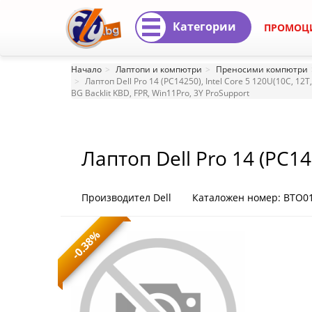
Категории
ПРОМОЦ
Лаптоп
Начало
Лаптопи и компютри
Преносими компютри
Dell
Лаптоп Dell Pro 14 (PC14250), Intel Core 5 120U(10C, 12
BG Backlit KBD, FPR, Win11Pro, 3Y ProSupport
Pro
14
Лаптоп Dell Pro 14 (PC142
(PC14250),
FHD+(1920x1200) Non-To
Intel
Graphics, WiFi+BT, IR Ca
Производител Dell
Каталожен номер: BTO0
Core
-0.38%
5
120U(10C,
12T,