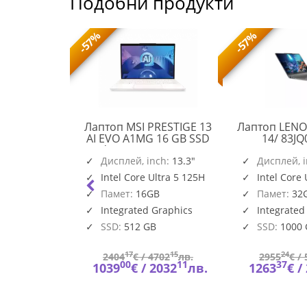
Подобни продукти
-57%
-57%
l Pro 16
Лаптоп MSI PRESTIGE 13
Лаптоп LENO
el Ultra 7
AI EVO A1MG 16 GB SSD
14/ 83J
) (12 TOPS
Windows 11 Home 512 GB
PRESTIGE
, up to 5.3
nch:
16"
Дисплей, inch:
512 GB
13.3"
Дисплей, 
13
" FHD+
ltra 7 265U
Intel Core Ultra 5 125H
Intel Core 
AI
0nits AG, 16
T/s (1x16GB)
Памет:
16GB
Памет:
32
EVO
 DDR5, 5600
A1MG
SSD, Intel
Graphics
Integrated Graphics
Integrated
BTO109_PC16250_EMEA
, FHD H
SSD:
512 GB
SSD:
1000
51
17
15
24
743
лв.
2404
€ /
4702
лв.
2955
€ /
52
00
11
37
580
лв.
1039
€ /
2032
лв.
1263
€ /