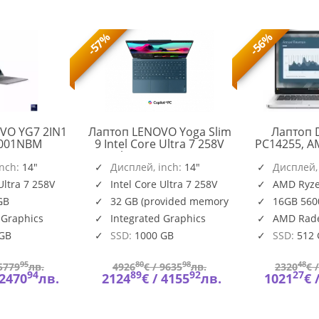
-57%
-56%
VO YG7 2IN1
Лаптоп LENOVO Yoga Slim
Лаптоп D
YG7
Q001NBM
9 Intel Core Ultra 7 258V
PC14255, AM
2IN1
14inch WQUX OLED 400N
PRO 340 (2
14/
inch:
14"
120Hz Touch 32GB DDR5
Дисплей, inch:
14"
6cores, up 
Дисплей,
83JQ001NBM
1TB PCIe W11Pro Tidal
TOPS NPU)
Ultra 7 258V
Intel Core Ultra 7 258V
AMD Ryze
Teal 32 GB Windows 11
(1920x1200)
GB
32 GB (provided memory
16GB 560
83CX0016RM
Pro 1000 GB
AG, 16 GB
is soldered)
DDR5, 5600 
 Graphics
Integrated Graphics
AMD Rad
SSD, 
 GB
SSD:
1000 GB
SSD:
512
95
80
98
48
5779
лв.
4926
€ /
9635
лв.
2320
€ 
94
89
92
27
2470
лв.
2124
€ /
4155
лв.
1021
€ 