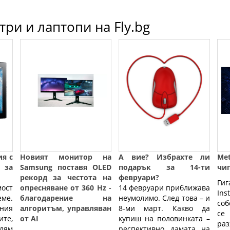
ри и лаптопи на Fly.bg
ия с
Новият монитор на
А вие? Избрахте ли
Met
 за
Samsung поставя OLED
подарък за 14-ти
чи
рекорд за честота на
февруари?
Гиг
мост
опресняване от 360 Hz -
14 февруари приближава
In
ме.
благодарение на
неумолимо. След това – и
соб
ния
алгоритъм, управляван
8-ми март. Какво да
се
те,
от AI
купиш на половинката –
раз
олям
респективно дамата на