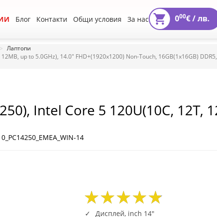
00
0
€ /
лв.
ИИ
Блог
Контакти
Общи условия
За нас
Лаптопи
T, 12MB, up to 5.0GHz), 14.0" FHD+(1920x1200) Non-Touch, 16GB(1x16GB) DDR5,
50), Intel Core 5 120U(10C, 12T, 1
uch, 16GB(1x16GB) DDR5, 512GB M.
m+Mic, BG Backlit KBD, FPR, Win11
10_PC14250_EMEA_WIN-14
29
82
2601
29
82
2601
Дисплей, inch 14"