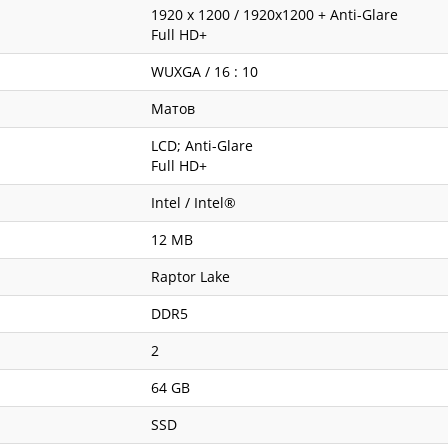
1920 x 1200 / 1920x1200 + Anti-Glare
Full HD+
WUXGA / 16 : 10
Матов
MEA_WIN-
LCD; Anti-Glare
Full HD+
Intel / Intel®
12 MB
Raptor Lake
DDR5
2
64 GB
SSD