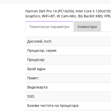
512GB
M.2
Лаптоп Dell Pro 14 (PC14250), Intel Core 5 120U(1
Graphics, WiFi+BT, IR Cam+Mic, BG Backlit KBD, FPR
SSD,
Технически параметри
Коментари
Integrated
Graphics,
Дисплей, inch:
WiFi+BT,
Процесор, серия:
IR
Процесор:
Cam+Mic,
Брой ядра:
BG
Памет:
Backlit
Видеокарта:
KBD,
SSD:
FPR,
Базова честота на процесора: