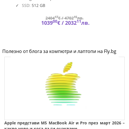
SSD:
512 GB
17
15
2404
€ /
4702
лв.
00
11
1039
€ /
2032
лв.
Полезно от блога за компютри и лаптопи на Fly.bg
Apple представи M5 MacBook Air и Pro през март 2026 –
какво ново и кога да ги очакваме