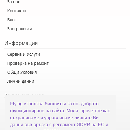
За нас
Контакти
Блог
Застраховки
Информация
Сервиз и Услуги
Проверка на ремонт
Общи Условия
Лични данни
За връзка с нас
Fly.bg използва бисквитки за по- доброто
Флай Систем ООД
функциониране на сайта. Моля, прочетете как
гр. Варна, ул. Каймакчалан 10А
съхраняваме и управляваме личните Ви
тел: 052 321 321
данни във връзка с регламент GDPR на ЕС и