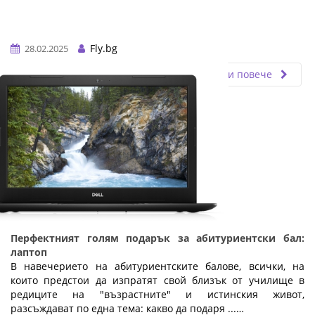
Fly.bg
28.02.2025
Прочети повече
Перфектният голям подарък за абитуриентски бал:
лаптоп
В навечерието на абитуриентските балове, всички, на
които предстои да изпратят свой близък от училище в
редиците на "възрастните" и истинския живот,
разсъждават по една тема: какво да подаря ...…