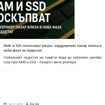
RAM и SSD поскъпват рязко: хардуерният пазар влиза в
нова фаза на недостиг
Глобалният недостиг на памети води до сериозен ценови
скок при RAM и SSD – пазарът вече реагира
…
Fly.bg
28.11.2025