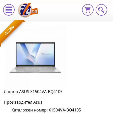
Лаптоп
-5.22%
ASUS
X1504VA-
BQ4105
X1504VA-
BQ4105
|
Fly.bg
Лаптоп ASUS X1504VA-BQ4105
Производител Asus
Каталожен номер: X1504VA-BQ4105