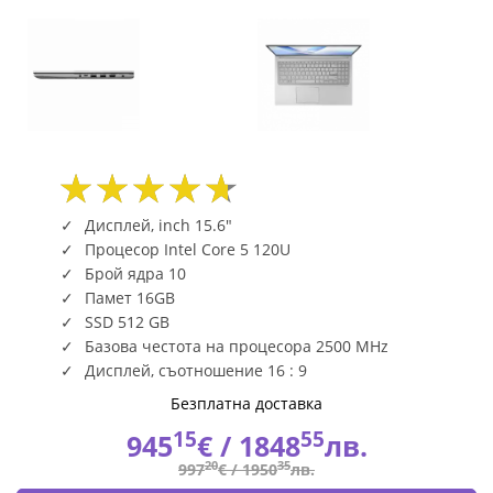
Дисплей, inch 15.6"
Процесор Intel Core 5 120U
Брой ядра 10
Памет 16GB
SSD 512 GB
Базова честота на процесора 2500 MHz
Дисплей, съотношение 16 : 9
Безплатна доставка
15
55
945
€ /
1848
лв.
20
35
997
€ /
1950
лв.