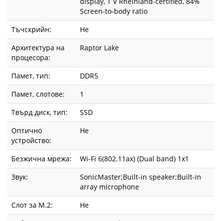
display, T V Rheinland-certified, 84%
Screen-to-body ratio
Тъчскрийн:
Не
Архитектура на
Raptor Lake
процесора:
Памет, тип:
DDR5
Памет, слотове:
1
Твърд диск, тип:
SSD
Оптично
Не
устройство:
Безжична мрежа:
Wi-Fi 6(802.11ax) (Dual band) 1x1
Звук:
SonicMaster;Built-in speaker;Built-in
array microphone
Слот за М.2:
Не