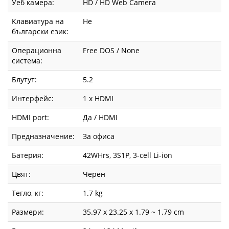
Уеб камера:
HD / HD Web Camera
Клавиатура на
Не
български език:
Операционна
Free DOS / None
система:
Блутут:
5.2
Интерфейс:
1 x HDMI
HDMI port:
Да / HDMI
Предназначение:
За офиса
Батерия:
42WHrs, 3S1P, 3-cell Li-ion
Цвят:
Черен
Тегло, кг:
1.7 kg
Размери:
35.97 x 23.25 x 1.79 ~ 1.79 cm