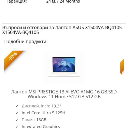
Гаранция:
24 м. / 24 Months
Въпроси и отговори за Лаптоп ASUS X1504VA-BQ4105
X1504VA-BQ4105
Подобни продукти
-57%
Лаптоп MSI PRESTIGE 13 AI EVO A1MG 16 GB SSD
PRESTIGE
Windows 11 Home 512 GB 512 GB
13
AI
Дисплей, inch:
13.3"
EVO
Intel Core Ultra 5 125H
A1MG
Памет:
16GB
Integrated Graphics