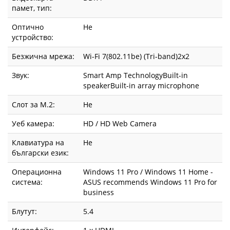
памет, тип:
Оптично
Не
устройство:
Безжична мрежа:
Wi-Fi 7(802.11be) (Tri-band)2x2
Звук:
Smart Amp TechnologyBuilt-in
speakerBuilt-in array microphone
Слот за М.2:
Не
Уеб камера:
HD / HD Web Camera
Клавиатура на
Не
български език:
Операционна
Windows 11 Pro / Windows 11 Home -
система:
ASUS recommends Windows 11 Pro for
business
Блутут:
5.4