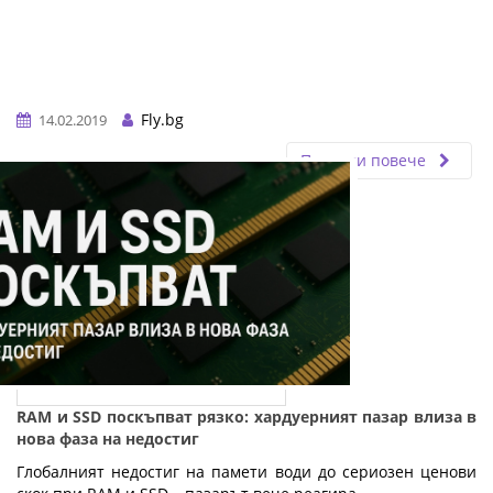
Fly.bg
14.02.2019
Прочети повече
RAM и SSD поскъпват рязко: хардуерният пазар влиза в
нова фаза на недостиг
Глобалният недостиг на памети води до сериозен ценови