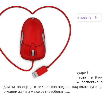
Fly.bg
11.03.2024
Прочети повече
А вие? Избрахте ли подарък за 14-ти февруари?
14 февруари приближава неумолимо. След това – и 8-ми
март. Какво да купиш на половинката – респективно
дамата на сърцето си? Сложна задача, над която купища
отчаяни жени и мъже се главоболят ...…