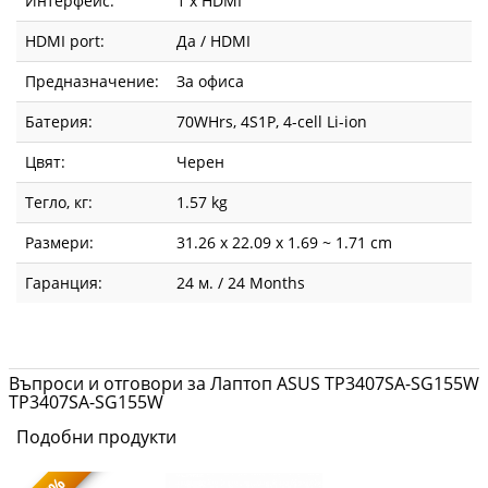
Интерфейс:
1 x HDMI
HDMI port:
Да / HDMI
Предназначение:
За офиса
Батерия:
70WHrs, 4S1P, 4-cell Li-ion
Цвят:
Черен
Тегло, кг:
1.57 kg
Размери:
31.26 x 22.09 x 1.69 ~ 1.71 cm
Гаранция:
24 м. / 24 Months
Въпроси и отговори за Лаптоп ASUS TP3407SA-SG155W
TP3407SA-SG155W
Подобни продукти