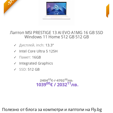
-57%
Лаптоп MSI PRESTIGE 13 AI EVO A1MG 16 GB SSD
PRESTIGE
Windows 11 Home 512 GB 512 GB
13
,
O109_PC16250_EMEA
AI
Дисплей, inch:
13.3"
EVO
Intel Core Ultra 5 125H
A1MG
Памет:
16GB
Integrated Graphics
SSD:
512 GB
17
15
2404
€ /
4702
лв.
00
11
1039
€ /
2032
лв.
Полезно от блога за компютри и лаптопи на Fly.bg