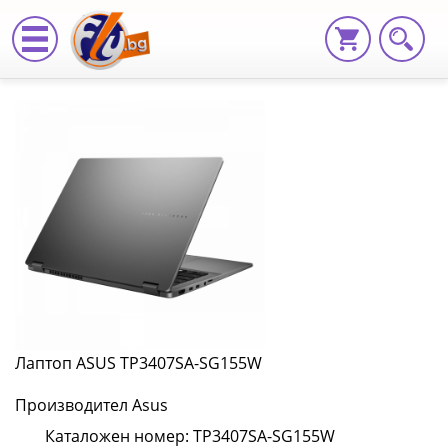
Лаптоп
ASUS
TP3407SA-
SG155W
TP3407SA-
SG155W
|
Fly.bg
Лаптоп ASUS TP3407SA-SG155W
Производител Asus
Каталожен номер: TP3407SA-SG155W