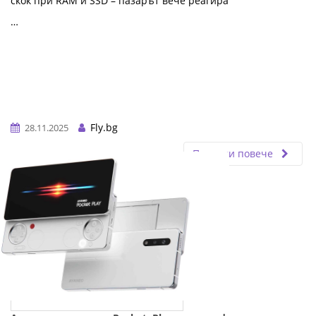
скок при RAM и SSD – пазарът вече реагира
…
Fly.bg
28.11.2025
Прочети повече