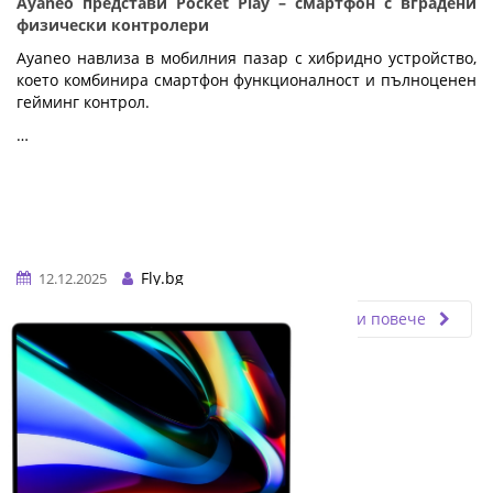
Ayaneo представи Pocket Play – смартфон с вградени
физически контролери
Ayaneo навлиза в мобилния пазар с хибридно устройство,
което комбинира смартфон функционалност и пълноценен
гейминг контрол.
…
Fly.bg
12.12.2025
Прочети повече