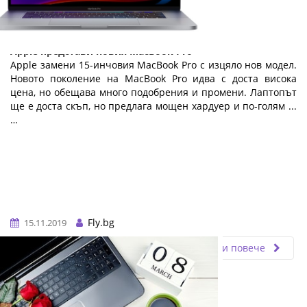
Apple представи новия MacBook Pro
Apple замени 15-инчовия MacBook Pro с изцяло нов модел.
Новото поколение на MacBook Pro идва с доста висока
цена, но обещава много подобрения и промени. Лаптопът
ще е доста скъп, но предлага мощен хардуер и по-голям ...
…
Fly.bg
15.11.2019
Прочети повече