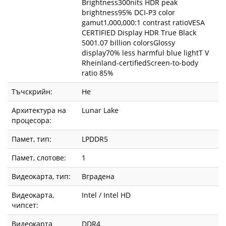
Brightness300nits HDR peak
brightness95% DCI-P3 color
gamut1,000,000:1 contrast ratioVESA
CERTIFIED Display HDR True Black
5001.07 billion colorsGlossy
display70% less harmful blue lightT V
Rheinland-certifiedScreen-to-body
ratio 85%
Тъчскрийн:
Не
Архитектура на
Lunar Lake
процесора:
Памет, тип:
LPDDR5
Памет, слотове:
1
Видеокарта, тип:
Вградена
Видеокарта,
Intel / Intel HD
чипсет:
Видеокарта
DDR4