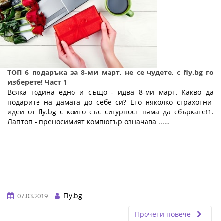
ТОП 6 подаръка за 8-ми март, не се чудете, с fly.bg го
изберете! Част 1
Всяка година едно и също - идва 8-ми март. Какво да
подарите на дамата до себе си? Ето няколко страхотни
идеи от fly.bg с които със сигурност няма да сбъркате!1.
Лаптоп - преносимият компютър означава ...…
Fly.bg
07.03.2019
Прочети повече