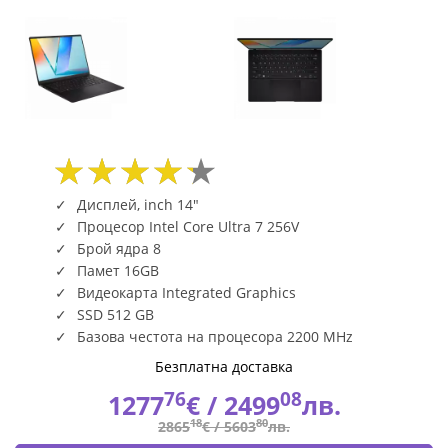
Дисплей, inch 14"
Процесор Intel Core Ultra 7 256V
Брой ядра 8
Памет 16GB
Видеокарта Integrated Graphics
SSD 512 GB
Базова честота на процесора 2200 MHz
Безплатна доставка
76
08
1277
€ /
2499
лв.
18
80
2865
€ /
5603
лв.