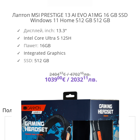
Лаптоп MSI PRESTIGE 13 AI EVO A1MG 16 GB SSD
PRESTIGE
Windows 11 Home 512 GB 512 GB
13
,
O109_PC16250_EMEA
AI
Дисплей, inch:
13.3"
EVO
Intel Core Ultra 5 125H
A1MG
Памет:
16GB
Integrated Graphics
SSD:
512 GB
17
15
2404
€ /
4702
лв.
00
11
1039
€ /
2032
лв.
Полезно от блога за компютри и лаптопи на Fly.bg