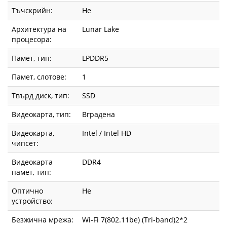
Тъчскрийн:
Не
Архитектура на
Lunar Lake
процесора:
Памет, тип:
LPDDR5
Памет, слотове:
1
Твърд диск, тип:
SSD
Видеокарта, тип:
Вградена
Видеокарта,
Intel / Intel HD
чипсет:
Видеокарта
DDR4
памет, тип:
Оптично
Не
устройство:
Безжична мрежа:
Wi-Fi 7(802.11be) (Tri-band)2*2