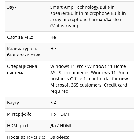
Звук:
Smart Amp Technology;Built-in
speaker;Built-in microphone;Built-in
array microphone;harman/kardon
(Mainstream)
Слот за М.2:
Не
Клавиатура на
Не
български език:
Операционна
Windows 11 Pro / Windows 11 Home -
система:
ASUS recommends Windows 11 Pro for
business;Office 1-month trial for new
Microsoft 365 customers. Credit card
required
Блутут:
5.4
Интерфейс:
1 x HDMI
HDMI port:
Да / HDMI
Предназначение:
За офиса