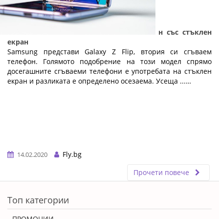
Samsung Galaxy Z Flip - сгъваем телефон със стъклен
екран
Samsung представи Galaxy Z Flip, втория си сгъваем
телефон. Голямото подобрение на този модел спрямо
досегашните сгъваеми телефони е употребата на стъклен
екран и разликата е определено осезаема. Усеща ...…
Fly.bg
14.02.2020
Прочети повече
ERROR5
Топ категории
ПРОМОЦИИ