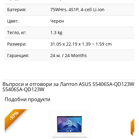
Батерия:
75WHrs, 4S1P, 4-cell Li-ion
Цвят:
Черен
Тегло, кг:
1.3 kg
Размери:
31.05 x 22.19 x 1.39 ~ 1.59 cm
Гаранция:
24 м. / 24 Months
Въпроси и отговори за Лаптоп ASUS S5406SA-QD123W
S5406SA-QD123W
Подобни продукти
-57%