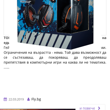
ТОП 6 гейминг компютри и аксесоари - За сърцето на
един геймър: Част 1
Геймингът е увлечение, спорт за малки и големи.
Ограничения на възрастта - няма. Той дава възможност да
се състезаваш, да покоряваш, да преодоляваш
препятствия в компютърни игри на каква ли не тематика.
...…
Fly.bg
22.03.2019
Прочети повече