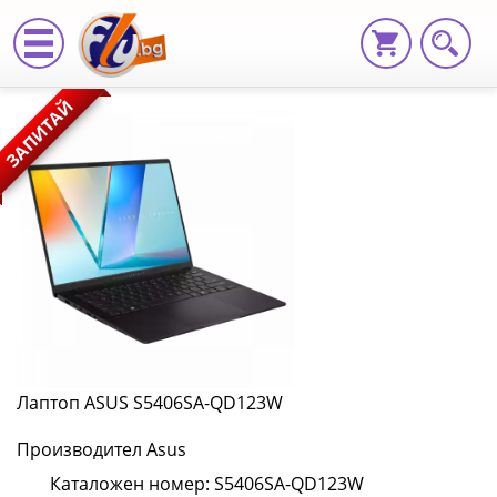
Лаптоп
ЗАПИТАЙ
ASUS
S5406SA-
QD123W
S5406SA-
QD123W
|
Fly.bg
Лаптоп ASUS S5406SA-QD123W
Производител Asus
Каталожен номер: S5406SA-QD123W