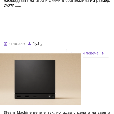
наслаждавате на игри и филми в оригиналния им размер.
CV27F ...…
Fly.bg
11.10.2019
Прочети повече
Steam Machine вече е тук, но идва с цената на своята