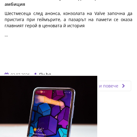
амбиция
Шестмесеца след анонса, конзолата на Valve започна да
пристига при геймърите, а пазарът на памети се оказа
главният герой в ценовата й история
…
Fly.bg
03.07.2026
Прочети повече