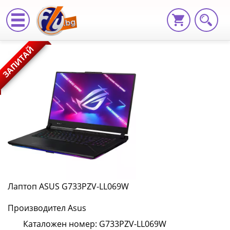
Лаптоп
ЗАПИТАЙ
ASUS
G733PZV-
LL069W
G733PZV-
LL069W
|
Fly.bg
Лаптоп ASUS G733PZV-LL069W
Производител Asus
Каталожен номер: G733PZV-LL069W