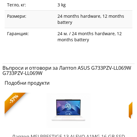
Тегло, кг:
3 kg
Размери:
24 months hardware, 12 months
battery
Гаранция:
24 м. / 24 months hardware, 12
months battery
Въпроси и отговори за Лаптоп ASUS G733PZV-LL069W
G733PZV-LL069W
Подобни продукти
-57%
Лаптоп MSI PRESTIGE 13 AI EVO A1MG 16 GB SSD