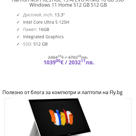
PRESTIGE
Windows 11 Home 512 GB 512 GB
13
,
O109_PC16250_EMEA
AI
Дисплей, inch:
13.3"
EVO
Intel Core Ultra 5 125H
A1MG
Памет:
16GB
Integrated Graphics
SSD:
512 GB
17
15
2404
€ /
4702
лв.
00
11
1039
€ /
2032
лв.
Полезно от блога за компютри и лаптопи на Fly.bg