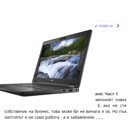
Fly.bg
06.12.2019
Прочети повече
5 причини да изберете лаптоп на изплащане: Част 1
Лаптопът е необходимост, без която съвременният човек
не може. Той е офисът навсякъде с вас. Е, ако не сте
собственик на бизнес, това може би не винаги е ок. Но пък
лаптопът е не само работа - а и забавление, ...…