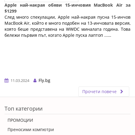
Apple най-накрая обяви 15-инчовия MacBook Air за
$1299
След много спекулации, Apple най-накрая пусна 15-инчов
MacBook Air, който е много подобен на 13-инчовата версия,
която беше представена на WWDC миналата година. Това
бележи първия път, когато Apple пуска лаптоп ...…
Fly.bg
11.03.2024
Прочети повече
ERROR5
Топ категории
ПРОМОЦИИ
Преносими компютри