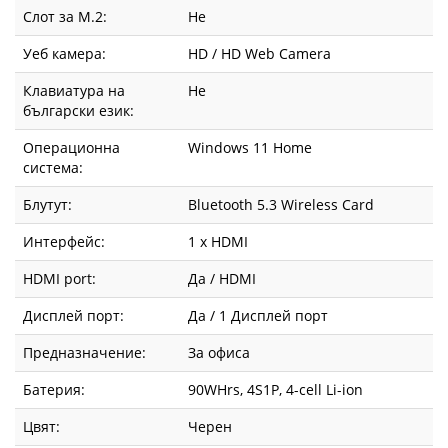
Слот за М.2:
Не
Уеб камера:
HD / HD Web Camera
Клавиатура на
Не
български език:
Операционна
Windows 11 Home
система:
Блутут:
Bluetooth 5.3 Wireless Card
Интерфейс:
1 x HDMI
HDMI port:
Да / HDMI
Дисплей порт:
Да / 1 Дисплей порт
Предназначение:
За офиса
Батерия:
90WHrs, 4S1P, 4-cell Li-ion
Цвят:
Черен