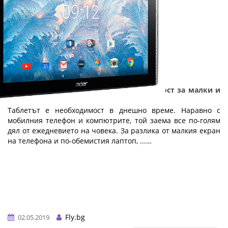
Таблетът - технология с добавена стойност за малки и
големи
Таблетът е необходимост в днешно време. Наравно с
мобилния телефон и компютрите, той заема все по-голям
дял от ежедневието на човека. За разлика от малкия екран
на телефона и по-обемистия лаптоп, ...…
Fly.bg
02.05.2019