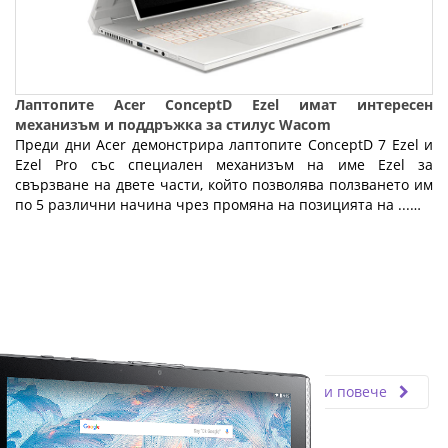
Лаптопите Acer ConceptD Ezel имат интересен
механизъм и поддръжка за стилус Wacom
Преди дни Acer демонстрира лаптопите ConceptD 7 Ezel и
Ezel Pro със специален механизъм на име Ezel за
свързване на двете части, който позволява ползването им
по 5 различни начина чрез промяна на позицията на ...…
Fly.bg
17.01.2020
Прочети повече