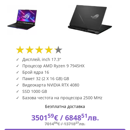
Дисплей, inch 17.3"
Процесор AMD Ryzen 9 7945HX
Брой ядра 16
Памет 32 (2 X 16 GB) GB
Видеокарта NVIDIA RTX 4080
SSD 1000 GB
Базова честота на процесора 2500 MHz
Безплатна доставка
59
51
3501
€ /
6848
лв.
04
27
7014
€ /
13718
лв.