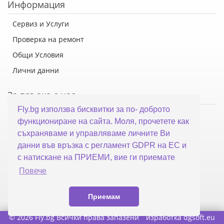
Информация
Сервиз и Услуги
Проверка на ремонт
Общи Условия
Лични данни
За връзка с нас
Fly.bg използва бисквитки за по- доброто
Флай Систем ООД
функциониране на сайта. Моля, прочетете как
гр. Варна, ул. Каймакчалан 10А
съхраняваме и управляваме личните Ви
тел: 052 321 321
данни във връзка с регламент GDPR на ЕС и
с натискане на ПРИЕМИ, вие ги приемате
office@fly.bg
Повече
Приемам
© 2026 Fly.bg Всички права запазени
изработка
dgsoft.eu