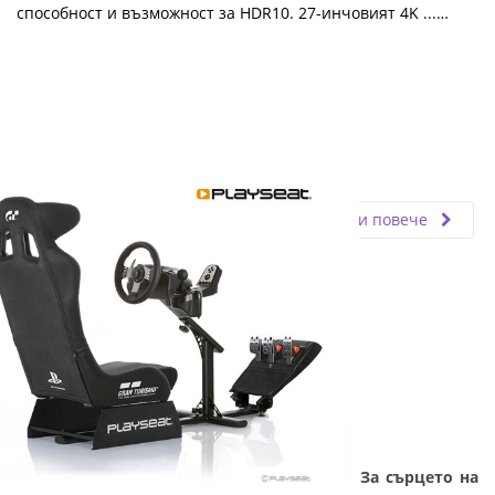
способност и възможност за HDR10. 27-инчовият 4K ...…
Fly.bg
19.03.2021
Прочети повече
ТОП 6 гейминг компютри и аксесоари - За сърцето на