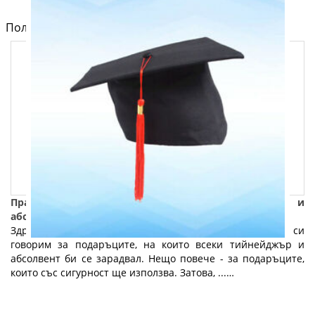
Полезно от блога за компютри и лаптопи на Fly.bg
Практични и полезни подаръци за тийнейджъри и
абсолвенти: Част 2
Здравейте и добре дошли отново! Продължаваме да си
говорим за подаръците, на които всеки тийнейджър и
абсолвент би се зарадвал. Нещо повече - за подаръците,
които със сигурност ще използва. Затова, ...…