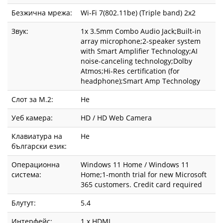
Безжична мрежа:
Wi-Fi 7(802.11be) (Triple band) 2x2
Звук:
1x 3.5mm Combo Audio Jack;Built-in
array microphone;2-speaker system
with Smart Amplifier Technology;AI
noise-canceling technology;Dolby
Atmos;Hi-Res certification (for
headphone);Smart Amp Technology
Слот за М.2:
Не
Уеб камера:
HD / HD Web Camera
Клавиатура на
Не
български език:
Операционна
Windows 11 Home / Windows 11
система:
Home;1-month trial for new Microsoft
365 customers. Credit card required
Блутут:
5.4
Интерфейс:
1 x HDMI