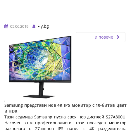
Fly.bg
05.06.2019
Прочети повече
Samsung представи нов 4K IPS монитор с 10-битов цвят
и HDR
Тази седмица Samsung пусна своя нов дисплей S27A800U.
Насочен към професионалисти, този последен монитор
разполага с 27-инчов IPS панел с 4K разделителна