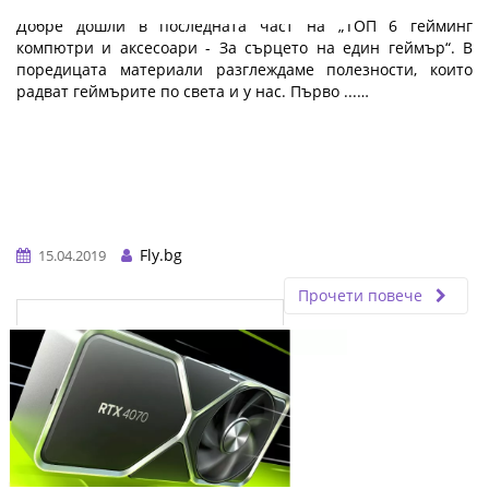
един геймър: Част 5
Добре дошли в последната част на „ТОП 6 гейминг
компютри и аксесоари - За сърцето на един геймър“. В
поредицата материали разглеждаме полезности, които
радват геймърите по света и у нас. Първо ...…
Fly.bg
15.04.2019
Прочети повече