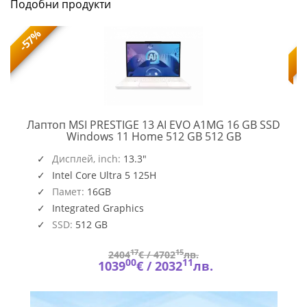
Подобни продукти
-57%
Лаптоп MSI PRESTIGE 13 AI EVO A1MG 16 GB SSD
PRESTIGE
Windows 11 Home 512 GB 512 GB
13
AI
Дисплей, inch:
13.3"
EVO
Intel Core Ultra 5 125H
A1MG
Памет:
16GB
Integrated Graphics
SSD:
512 GB
17
15
2404
€ /
4702
лв.
00
11
1039
€ /
2032
лв.