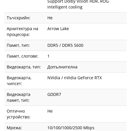
Support Dolby Vision HDR, ROG
intelligent cooling
Тъчскрийн:
Не
Архитектура на
Arrow Lake
процесора:
Памет, тип:
DDR5 / DDR5 5600
Памет, слотове:
1
Видеокарта, тип:
Допълнителна
Видеокарта,
NVidia / nVidia GeForce RTX
чипсет:
Видеокарта
GDDR7
памет, тип:
Оптично
Не
устройство:
Мрежа:
10/100/1000/2500 Mbps