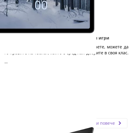
Nokia T21 - Дълготраен таблет за работа и игри
Независимо дали работите, учите или играете, можете да
го правите на таблет, който е сред най-добрите в своя клас.
…
Fly.bg
11.03.2024
Прочети повече