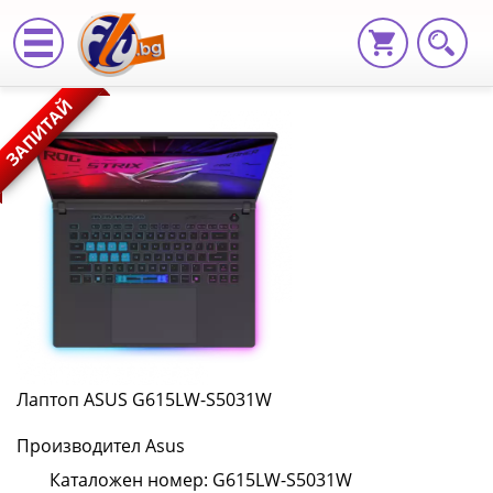
Лаптоп
ЗАПИТАЙ
ASUS
G615LW-
S5031W
G615LW-
S5031W
|
Fly.bg
Лаптоп ASUS G615LW-S5031W
Производител Asus
Каталожен номер: G615LW-S5031W