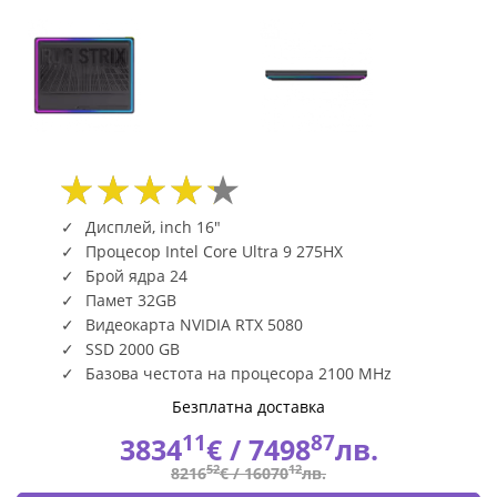
Дисплей, inch 16"
Процесор Intel Core Ultra 9 275HX
Брой ядра 24
Памет 32GB
Видеокарта NVIDIA RTX 5080
SSD 2000 GB
Базова честота на процесора 2100 MHz
Безплатна доставка
11
87
3834
€ /
7498
лв.
52
12
8216
€ /
16070
лв.