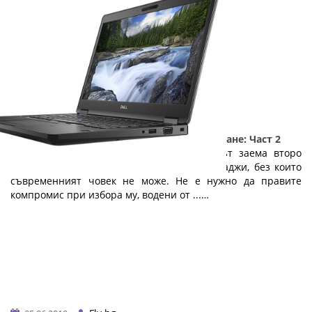
5 причини да изберете лаптоп на изплащане: Част 2
Веднага след мобилния телефон, лаптопът заема второ
място в класацията на технологичните джаджи, без които
съвременният човек не може. Не е нужно да правите
компромис при избора му, водени от ...…