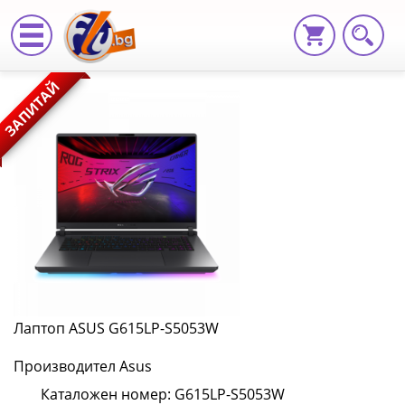
Лаптоп
ЗАПИТАЙ
ASUS
G615LP-
S5053W
G615LP-
S5053W
|
Fly.bg
Лаптоп ASUS G615LP-S5053W
Производител Asus
Каталожен номер: G615LP-S5053W