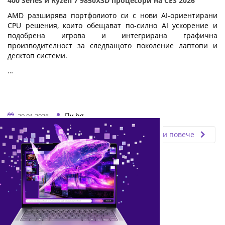
400 Series и Ryzen 7 9850X3D процесори на CES 2026
AMD разширява портфолиото си с нови AI-ориентирани
CPU решения, които обещават по-силно AI ускорение и
подобрена игрова и интегрирана графична
производителност за следващото поколение лаптопи и
десктоп системи.
…
Fly.bg
29.01.2026
Прочети повече