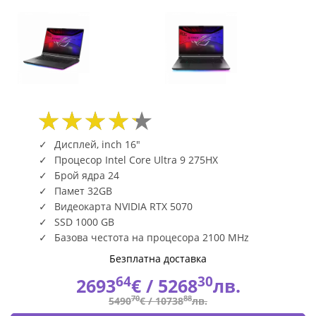
Дисплей, inch 16"
Процесор Intel Core Ultra 9 275HX
Брой ядра 24
Памет 32GB
Видеокарта NVIDIA RTX 5070
SSD 1000 GB
Базова честота на процесора 2100 MHz
Безплатна доставка
64
30
2693
€ /
5268
лв.
70
88
5490
€ /
10738
лв.