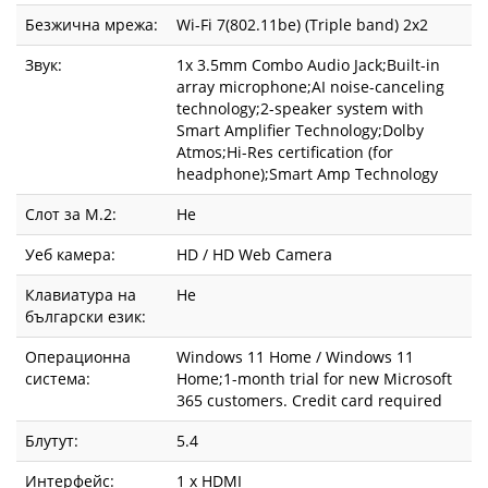
Безжична мрежа:
Wi-Fi 7(802.11be) (Triple band) 2x2
Звук:
1x 3.5mm Combo Audio Jack;Built-in
array microphone;AI noise-canceling
technology;2-speaker system with
Smart Amplifier Technology;Dolby
Atmos;Hi-Res certification (for
headphone);Smart Amp Technology
Слот за М.2:
Не
Уеб камера:
HD / HD Web Camera
Клавиатура на
Не
български език:
Операционна
Windows 11 Home / Windows 11
система:
Home;1-month trial for new Microsoft
365 customers. Credit card required
Блутут:
5.4
Интерфейс:
1 x HDMI