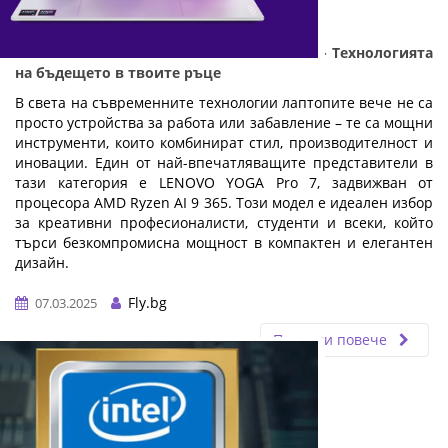
LENOVO YOGA Pro 7 с AMD Ryzen AI 9 365 - Технологията
на бъдещето в твоите ръце
В света на съвременните технологии лаптопите вече не са
просто устройства за работа или забавление – те са мощни
инструменти, които комбинират стил, производителност и
иновации. Един от най-впечатляващите представители в
тази категория е LENOVO YOGA Pro 7, задвижван от
процесора AMD Ryzen AI 9 365. Този модел е идеален избор
за креативни професионалисти, студенти и всеки, който
търси безкомпромисна мощност в компактен и елегантен
дизайн.
…
Fly.bg
07.03.2025
Прочети повече