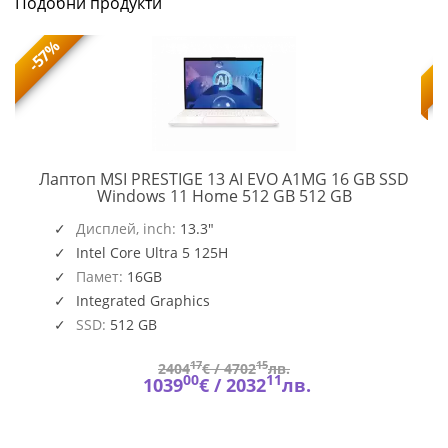
Подобни продукти
-57%
Лаптоп MSI PRESTIGE 13 AI EVO A1MG 16 GB SSD
PRESTIGE
Windows 11 Home 512 GB 512 GB
13
,
O109_PC16250_EMEA
AI
Дисплей, inch:
13.3"
EVO
Intel Core Ultra 5 125H
A1MG
Памет:
16GB
Integrated Graphics
SSD:
512 GB
17
15
2404
€ /
4702
лв.
00
11
1039
€ /
2032
лв.