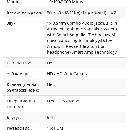
Мрежа:
10/100/1000 Mbps
Безжична мрежа:
Wi-Fi 7(802.11be) (Triple band) 2 x 2
Звук:
1x 3.5mm Combo Audio Jack;Built-in
array microphone;2-speaker system
with Smart Amplifier Technology;AI
noise-canceling technology;Dolby
Atmos;Hi-Res certification (for
headphone);Smart Amp Technology
Слот за М.2:
Не
Уеб камера:
HD / HD Web Camera
Клавиатура на
Не
български език:
Операционна
Free DOS / None
система:
Блутут:
5.4
Интерфейс:
1 x HDMI