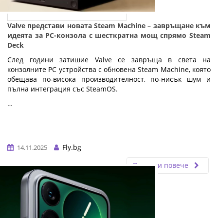
Valve представи новата Steam Machine – завръщане към
идеята за PC-конзола с шесткратна мощ спрямо Steam
Deck
След години затишие Valve се завръща в света на
конзолните PC устройства с обновена Steam Machine, която
обещава по-висока производителност, по-нисък шум и
пълна интеграция със SteamOS.
…
Fly.bg
14.11.2025
Прочети повече