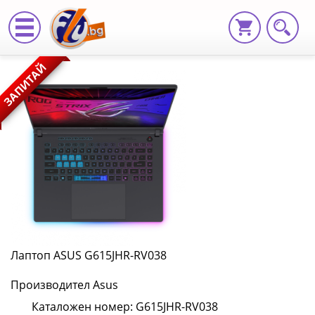
Лаптоп
ЗАПИТАЙ
ASUS
G615JHR-
RV038
G615JHR-
RV038
|
Fly.bg
Лаптоп ASUS G615JHR-RV038
Производител Asus
Каталожен номер: G615JHR-RV038