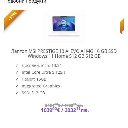
Подобни продукти
-57%
Лаптоп MSI PRESTIGE 13 AI EVO A1MG 16 GB SSD
PRESTIGE
Windows 11 Home 512 GB 512 GB
13
AI
Дисплей, inch:
13.3"
EVO
Intel Core Ultra 5 125H
A1MG
Памет:
16GB
Integrated Graphics
SSD:
512 GB
17
15
2404
€ /
4702
лв.
00
11
1039
€ /
2032
лв.