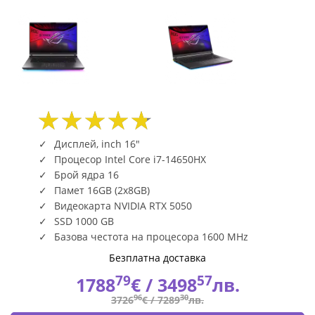
Дисплей, inch 16"
Процесор Intel Core i7-14650HX
Брой ядра 16
Памет 16GB (2x8GB)
Видеокарта NVIDIA RTX 5050
SSD 1000 GB
Базова честота на процесора 1600 MHz
Безплатна доставка
79
57
1788
€ /
3498
лв.
96
30
3726
€ /
7289
лв.