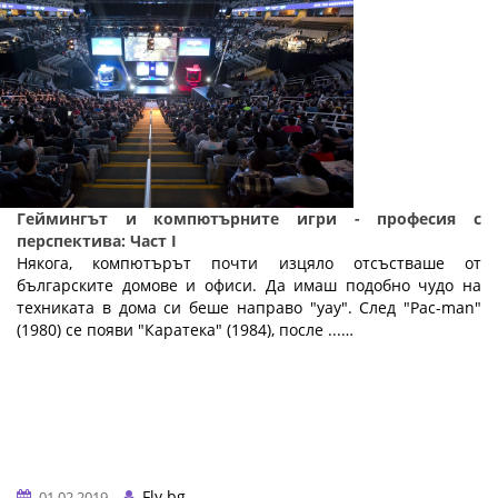
Геймингът и компютърните игри - професия с
перспектива: Част I
Някога, компютърът почти изцяло отсъстваше от
българските домове и офиси. Да имаш подобно чудо на
техниката в дома си беше направо "уау". След "Pac-man"
(1980) се появи "Каратека" (1984), после ...…
Fly.bg
01.02.2019