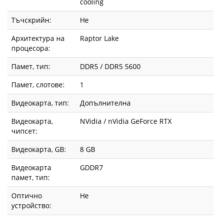
cooling
Тъчскрийн:
Не
Архитектура на
Raptor Lake
процесора:
Памет, тип:
DDR5 / DDR5 5600
Памет, слотове:
1
Видеокарта, тип:
Допълнителна
Видеокарта,
NVidia / nVidia GeForce RTX
чипсет:
Видеокарта, GВ:
8 GB
Видеокарта
GDDR7
памет, тип:
Оптично
Не
устройство: