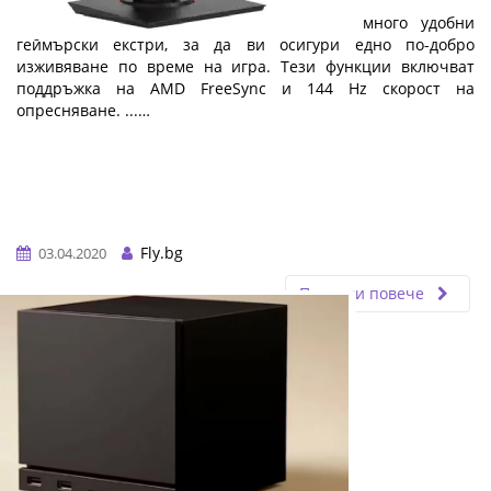
функции на изгодна цена
Мониторът Asus VG279Q е създаден с много удобни
геймърски екстри, за да ви осигури едно по-добро
изживяване по време на игра. Тези функции включват
поддръжка на AMD FreeSync и 144 Hz скорост на
опресняване. ...…
Fly.bg
03.04.2020
Прочети повече