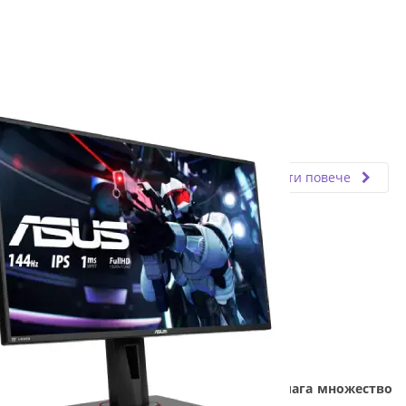
Fly.bg
13.08.2021
Прочети повече
Геймърския монитор Asus VG279Q предлага множество