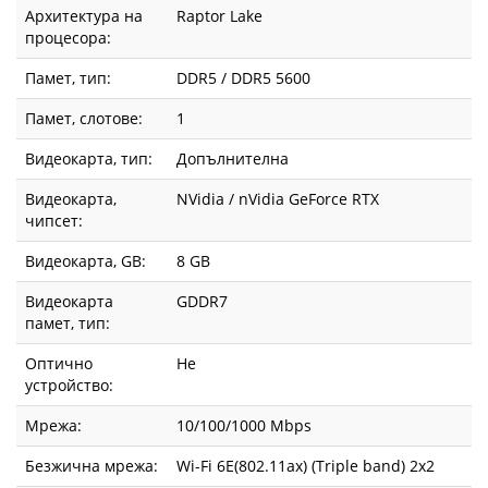
Архитектура на
Raptor Lake
процесора:
Памет, тип:
DDR5 / DDR5 5600
Памет, слотове:
1
Видеокарта, тип:
Допълнителна
Видеокарта,
NVidia / nVidia GeForce RTX
чипсет:
Видеокарта, GВ:
8 GB
Видеокарта
GDDR7
памет, тип:
Оптично
Не
устройство:
Мрежа:
10/100/1000 Mbps
Безжична мрежа:
Wi-Fi 6E(802.11ax) (Triple band) 2x2