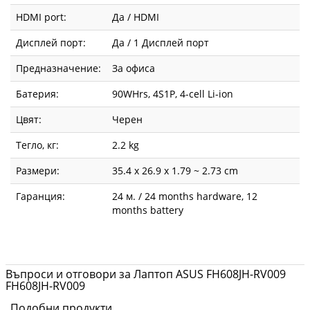
HDMI port:
Да / HDMI
Дисплей порт:
Да / 1 Дисплей порт
Предназначение:
За офиса
Батерия:
90WHrs, 4S1P, 4-cell Li-ion
Цвят:
Черен
Тегло, кг:
2.2 kg
Размери:
35.4 x 26.9 x 1.79 ~ 2.73 cm
Гаранция:
24 м. / 24 months hardware, 12
months battery
Въпроси и отговори за Лаптоп ASUS FH608JH-RV009
FH608JH-RV009
Подобни продукти