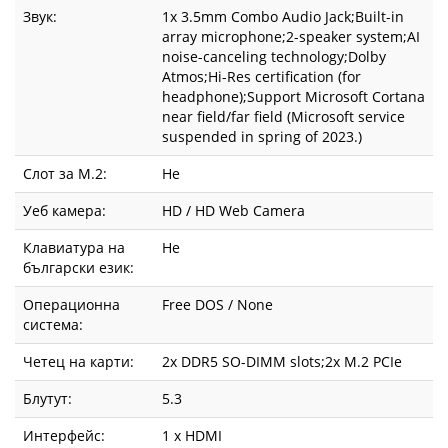
Звук:
1x 3.5mm Combo Audio Jack;Built-in
array microphone;2-speaker system;AI
noise-canceling technology;Dolby
Atmos;Hi-Res certification (for
headphone);Support Microsoft Cortana
near field/far field (Microsoft service
suspended in spring of 2023.)
Слот за М.2:
Не
Уеб камера:
HD / HD Web Camera
Клавиатура на
Не
български език:
Операционна
Free DOS / None
система:
Четец на карти:
2x DDR5 SO-DIMM slots;2x M.2 PCIe
Блутут:
5.3
Интерфейс:
1 x HDMI