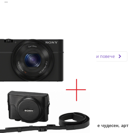
…
Fly.bg
19.04.2024
Прочети повече
Подарък за абитуриенти - Фотоапаратът е чудесен, арт
подарък за абитуриентски бал