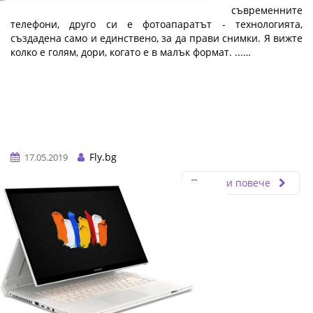
Колкото и да са добри камерите на съвременните
телефони, друго си е фотоапаратът - технологията,
създадена само и единствено, за да прави снимки. Я вижте
колко е голям, дори, когато е в малък формат. ...…
Fly.bg
17.05.2019
Прочети повече