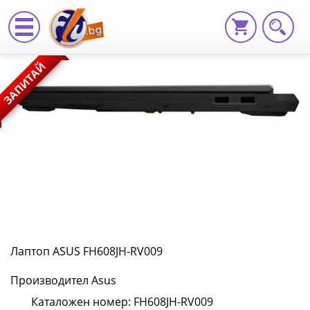
Лаптоп
ЗАПИТАЙ
ASUS
FH608JH-
RV009
FH608JH-
RV009
|
Fly.bg
Лаптоп ASUS FH608JH-RV009
Производител Asus
Каталожен номер: FH608JH-RV009