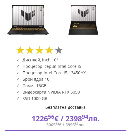
Дисплей, inch 16"
Процесор, серия Intel Core i5
Процесор Intel Core i5-13450HX
Брой ядра 10
Памет 16GB
Видеокарта NVIDIA RTX 5050
SSD 1000 GB
Безплатна доставка
56
94
1226
€ /
2398
лв.
64
87
3065
€ /
5995
лв.