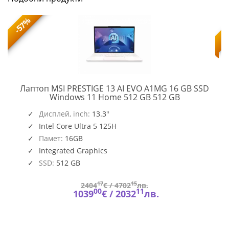
-57%
Лаптоп MSI PRESTIGE 13 AI EVO A1MG 16 GB SSD
PRESTIGE
Windows 11 Home 512 GB 512 GB
13
,
O109_PC16250_EMEA
AI
Дисплей, inch:
13.3"
EVO
Intel Core Ultra 5 125H
A1MG
Памет:
16GB
Integrated Graphics
SSD:
512 GB
17
15
2404
€ /
4702
лв.
00
11
1039
€ /
2032
лв.