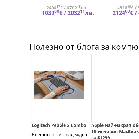
94
17
15
80
178
лв.
2404
€ /
4702
лв.
4926
€ /
53
00
11
89
927
лв.
1039
€ /
2032
лв.
2124
€ /
Полезно от блога за компют
Logitech Pebble 2 Combo
Apple най-накрая о
15-инчовия MacBook
Елегантен и надежден 
за $1299