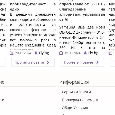
ции,
производителност в
опресняване от 360 Hz -
Ali
усна
едно
благодарение на
лап
ir,
В днешния динамичен
алгоритъм, управляван
на
бен
свят, където мобилността
от AI
тън
сия,
и ефективността са
къ
Samsung има два нови
вена
ключови фактори за
дру
QD-OLED дисплея — 31,5-
ата
успеха, лаптопите играят
ин
инчов 4K монитор и 24-
ежи
все по-важна роля в
вк
инчов 1440p монитор с
pple
нашето ежедневие. Сред
Asu
360 Hz честота на
множеството
Ace
Fly.bg
опресняване и 0,03 ms
Fly.bg
20.12.2024
11.03.2024
предложения на пазара,
Len
време за реакция.
един ...…
Прочети повече
Прочети повече
…
но
Информация
Сервиз и Услуги
кти
Проверка на ремонт
Общи Условия