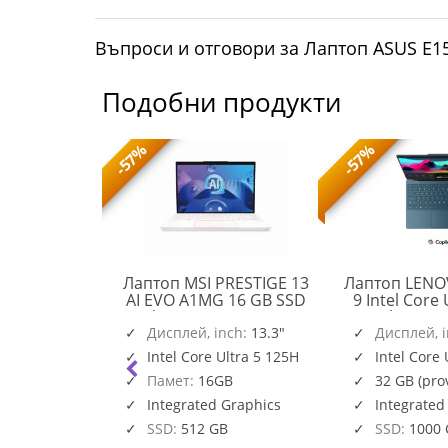
Въпроси и отговори за Лаптоп ASUS 
Подобни продукти
-57%
-57%
O IdeaPad 5
Лаптоп MSI PRESTIGE 13
Лаптоп LENO
en AI 5 340
AI EVO A1MG 16 GB SSD
9 Intel Core 
GA Touch
Windows 11 Home 512 GB
14inch WQU
PRESTIGE
12GB PCIe
nch:
14"
Дисплей, inch:
512 GB
13.3"
120Hz Touc
Дисплей, 
83KT001ABM
13
a Grey
1TB PCIe W
AI 5 340
Intel Core Ultra 5 125H
Intel Core 
AI
Teal 32 GB
vided memory
Памет:
16GB
32 GB (pr
EVO
Pro 1
A1MG
is soldered)
n 840M
Integrated Graphics
Integrated
SSD:
512 GB
SSD:
1000