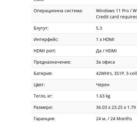
Операционна система:
Windows 11 Pro / W
Credit card require
Блутут:
5.3
Интерфейс:
1 x HDMI
HDMI port:
Да / HDMI
Предназначение:
За офиса
Батерия:
42WHrs, 3S1P, 3-cell
Цвят:
Черен
Тегло, кг:
1.63 kg
Размери:
36.03 x 23.25 x 1.79
Гаранция:
24 м. / 24 Months