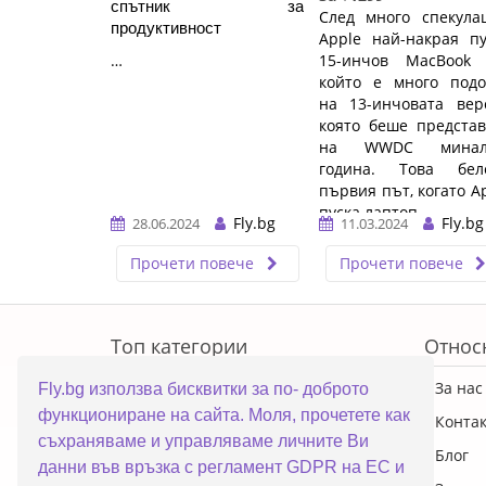
спътник за 
След много спекула
продуктивност
Apple най-накрая п
…
15-инчов MacBook A
който е много подо
на 13-инчовата вер
която беше предста
на WWDC минал
година. Това бел
първия път, когато A
пуска лаптоп ...…
Fly.bg
Fly.bg
28.06.2024
11.03.2024
Прочети повече
Прочети повече
ERROR5
Топ категории
Относ
ПРОМОЦИИ
За нас
Fly.bg използва бисквитки за по- доброто
функциониране на сайта. Моля, прочетете как
Преносими компютри
Конта
съхраняваме и управляваме личните Ви
Настолни компютри
Блог
данни във връзка с регламент GDPR на ЕС и