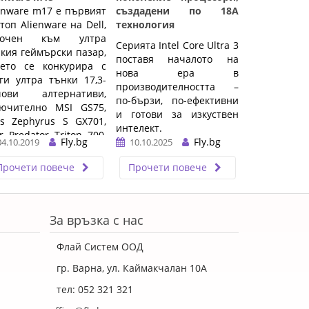
enware m17 е първият
създадени по 18A
топ Alienware на Dell,
технология
сочен към ултра
Серията Intel Core Ultra 3
кия геймърски пазар,
поставя началото на
дето се конкурира с
нова ера в
ги ултра тънки 17,3-
производителността –
чови алтернативи,
по-бързи, по-ефективни
лючително MSI GS75,
и готови за изкуствен
s Zephyrus S GX701,
интелект.
r Predator Triton 700,
Fly.bg
Fly.bg
04.10.2019
10.10.2025
ovo Legion ...…
…
Прочети повече
Прочети повече
За връзка с нас
Флай Систем ООД
гр. Варна, ул. Каймакчалан 10А
тел: 052 321 321