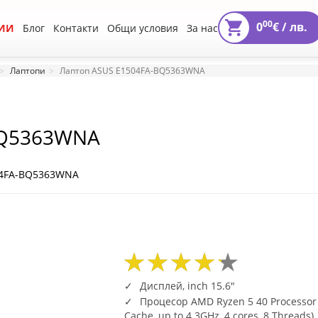
00
0
€ /
лв.
ИИ
Блог
Контакти
Общи условия
За нас
Лаптопи
Лаптоп ASUS E1504FA-BQ5363WNA
BQ5363WNA
04FA-BQ5363WNA
00
12
2253
00
12
2253
Дисплей, inch 15.6"
Процесор AMD Ryzen 5 40 Processor
Cache, up to 4.3GHz, 4 cores, 8 Threads)