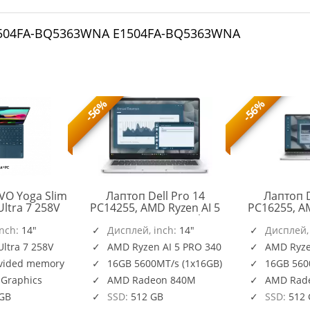
E1504FA-BQ5363WNA E1504FA-BQ5363WNA
-56%
-56%
VO Yoga Slim
Лаптоп Dell Pro 14
Лаптоп D
Ultra 7 258V
PC14255, AMD Ryzen AI 5
PC16255, AM
X OLED 400N
PRO 340 (22 MB cache,
PRO 340 (22
h 32GB DDR5
inch:
14"
6cores, up to 4.8 GHz, 50
Дисплей, inch:
14"
4.8 GHz),
Дисплей,
11Pro Tidal
TOPS NPU), 14" FHD+
(1920x120
Ultra 7 258V
AMD Ryzen AI 5 PRO 340
AMD Ryze
 Windows 11
(1920x1200) IPS, 300nits
300nits, 1
ovided memory
16GB 5600MT/s (1x16GB)
16GB 560
83CX0016RM
000 GB
AG, 16 GB: 1 x 16 GB,
5600 MT/s,
DDR5, 5600 MT/s, 512 GB
AMD Radeo
 Graphics
AMD Radeon 840M
AMD Rad
BTO601_PC14255_EME
SSD, AMD Rad
HDR+IR
 GB
SSD:
512 GB
SSD:
512