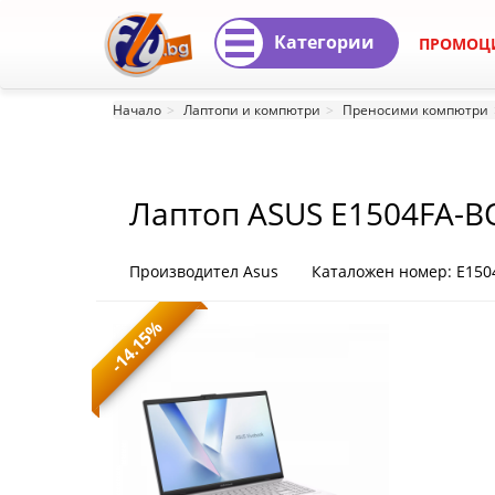
Категории
ПРОМОЦ
Лаптоп
Начало
Лаптопи и компютри
Преносими компютри
ASUS
E1504FA-
Лаптоп ASUS E1504FA-
BQ5363WNA
E1504FA-
Производител Asus
Каталожен номер: E15
BQ5363WNA
-14.15%
|
Fly.bg