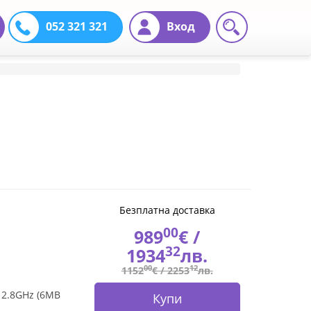
052 321 321
Вход
Безплатна доставка
00
989
€ /
32
1934
лв.
00
12
1152
€ /
2253
лв.
 2.8GHz (6MB
Купи