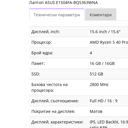
Лаптоп ASUS E1504FA-BQ5363WNA
Технически параметри
Коментари
Дисплей, inch:
15.6 inch / 15.6"
Процесор:
AMD Ryzen 5 40 Proc
Брой ядра:
4
Памет:
16 GB / 16GB
SSD:
512 GB
Базова честота на
2800 MHz
процесора:
Дисплей, съотношение:
Full HD / 16 : 9
Покритие на дисплея:
Матов
Дисплей, характеристики:
IPS, LED Backlit, 16
ratio 84%