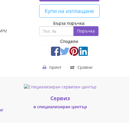
Купи на изплащане
Бърза поръчка:
 MHz
Поръчка
Сподели
принт
Сравни
Cервиз
в специализиран център
нг