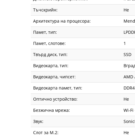
Тъчскрийн:
Не
Архитектура на процесора:
Mend
Памет, тип:
LPDD
Памет, слотове:
1
Твърд диск, тип:
SSD
Видеокарта, тип:
Вгра
Видеокарта, чипсет:
AMD 
Видеокарта памет, тип:
DDR4
Оптично устройство:
Не
Безжична мрежа:
Wi-Fi
Звук:
Sonic
Слот за М.2:
Не