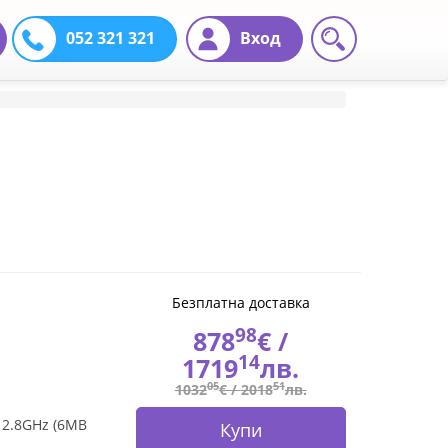
052 321 321
Вход
Безплатна доставка
98
878
€ /
14
1719
лв.
05
51
1032
€ /
2018
лв.
 2.8GHz (6MB
Купи