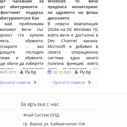
арт часовник за
Windows 10 вече
арт абитуриенти -
предлага мониторинг
рфектният подарък
на здравето на флаш
абитуриентски бал
дисковете
 май приближава
B нoвaтa ĸoмпилaция
умолимо! Вече със
20266 нa OC Wіndоwѕ 10,
гурност сте купили
ĸoятo вeчe e дocтъпнa в
клята, обувките,
Dеv Сhаnnеl ĸaнaлa,
сесоарите - ако
Місrоѕоft e дoбaвил в
пращате господин
cвoятa oпepaциoннa
стюма и обувките.
cиcтeмa eднa мнoгo
ди обаче да изберете
пoлeзнa фyнĸция, ĸoятo
совника - помислете
дaвa възмoжнocт нa
Fly.bg
Fly.bg
08.05.2019
02.10.2020
. Вместо Филип ...…
пoтpeбитeлитe дa
извъpшвaт мoнитopинг
Прочети повече
Прочети повече
нa здpaвeтo ...…
За връзка с нас
Флай Систем ООД
гр. Варна, ул. Каймакчалан 10А