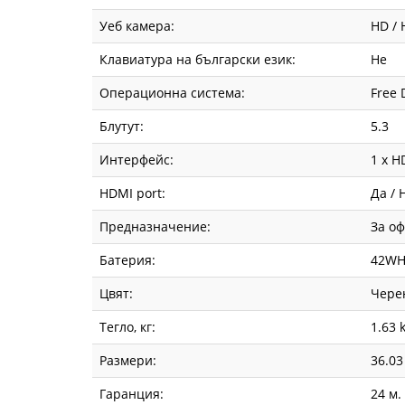
Уеб камера:
HD /
Клавиатура на български език:
Не
Операционна система:
Free 
Блутут:
5.3
Интерфейс:
1 x H
HDMI port:
Да / 
Предназначение:
За о
Батерия:
42WHr
Цвят:
Чере
Тегло, кг:
1.63 
Размери:
36.03
Гаранция:
24 м.