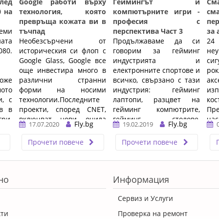
лед
Google работи върху
Геймингът и
См
0 на
технология, която
компютърните игри -
см
превръща кожата ви в
професия с
пе
еми
тъчпад
перспектива Част 3
за 
ата
Необезсърчени от
Продължаваме да си
24
080.
историческия си флоп с
говорим за гейминг
не
Google Glass, Google все
индустрията и
си
още инвестира много в
електронните спортове и
ро
може
различни странни
всичко, свързано с тази
ак
ото
форми на носими
индустрия: гейминг
из
и, с
технологии.Последните
лаптопи, разцвет на
ко
в в
проекти, според CNET,
гейминг компютрите,
Пре
ри.
включват нови очила
гейминг столове,
ча
Fly.bg
Fly.bg
17.07.2020
19.02.2019
със смесена реалност, ...
гейминг конзоли, ...…
пак
…
Прочети повече
Прочети повече
но
Информация
Сервиз и Услуги
кти
Проверка на ремонт