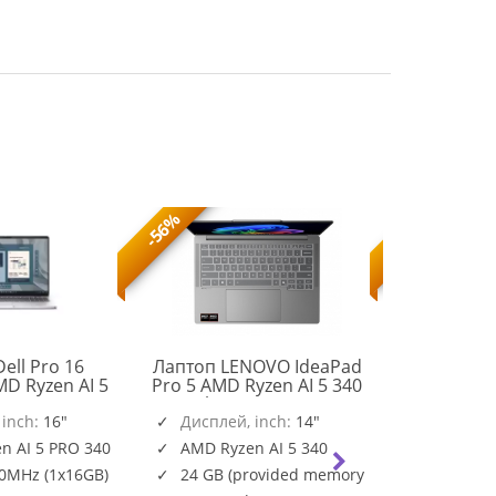
-56%
-56%
ell Pro 16
Лаптоп LENOVO IdeaPad
Лаптоп M
D Ryzen AI 5
Pro 5 AMD Ryzen AI 5 340
A13VEK-1
 MB, 6C, up to
14inch 2.8K OLED 500N
SSD Free D
 16.0" FHD+
 inch:
16"
120Hz 24GB DDR5 1TB
Дисплей, inch:
14"
Дисплей
83JL000VBM
0) IPS, AG,
PCIe NoOS Luna Grey
n AI 5 PRO 340
AMD Ryzen AI 5 340
Intel Co
x16 GB, DDR5,
0MHz (1x16GB)
24 GB (provided memory
16GB (2
 512 GB SSD,