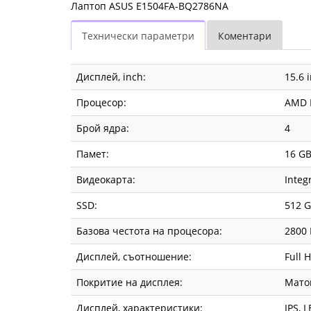
Лаптоп ASUS E1504FA-BQ2786NA
Технически параметри
Коментари
Дисплей, inch:
15.6 
Процесор:
AMD R
Брой ядра:
4
Памет:
16 GB
Видеокарта:
Integ
SSD:
512 
Базова честота на процесора:
2800
Дисплей, съотношение:
Full H
Покритие на дисплея:
Мато
Дисплей, характеристики:
IPS, 