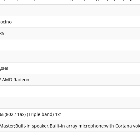
ocino
R5
дена
/ AMD Radeon
 6E(802.11ax) (Triple band) 1x1
Master;Built-in speaker;Built-in array microphone;with Cortana voi