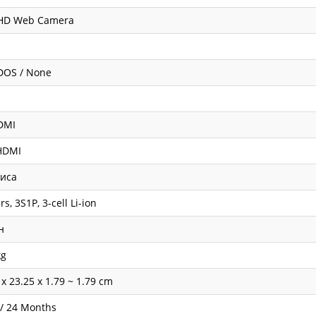
 HD Web Camera
DOS / None
DMI
HDMI
фиса
s, 3S1P, 3-cell Li-ion
н
kg
 x 23.25 x 1.79 ~ 1.79 cm
 / 24 Months