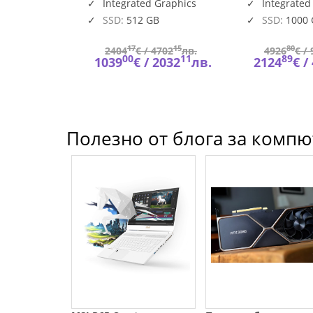
A1MG
is soldered)
n 840M
Integrated Graphics
Integrated
SSD:
512 GB
SSD:
1000
94
17
15
80
178
лв.
2404
€ /
4702
лв.
4926
€ /
53
00
11
89
927
лв.
1039
€ /
2032
лв.
2124
€ /
Полезно от блога за компют