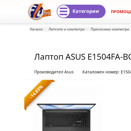
Категории
ПРОМОЦ
Лаптоп
Начало
Лаптопи и компютри
Преносими компютри
ASUS
E1504FA-
Лаптоп ASUS E1504FA-
BQ2786NA
E1504FA-
Производител Asus
Каталожен номер: E15
BQ2786NA
-14.83%
|
Fly.bg