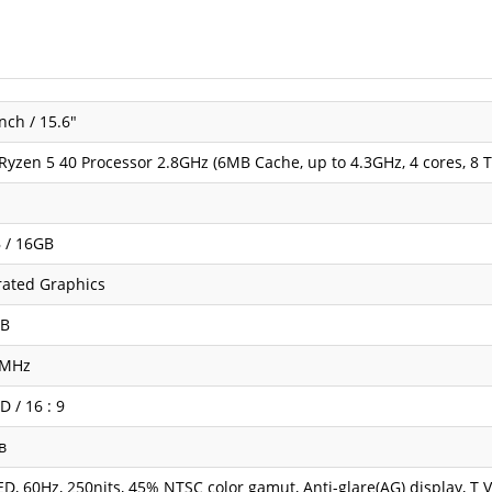
inch / 15.6"
yzen 5 40 Processor 2.8GHz (6MB Cache, up to 4.3GHz, 4 cores, 8 
 / 16GB
rated Graphics
GB
 MHz
D / 16 : 9
в
LED, 60Hz, 250nits, 45% NTSC color gamut, Anti-glare(AG) display, T 