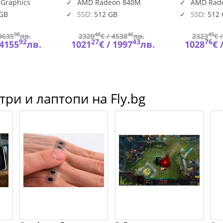
DDR5, 5600 MT/s, 512 GB
AMD Radeo
 Graphics
AMD Radeon 840M
AMD Rad
BTO601_PC14255_EME
SSD, AMD Rad
HDR+IR
 GB
SSD:
512 GB
SSD:
512
98
48
46
45
9635
лв.
2320
€ /
4538
лв.
2323
€ 
92
27
43
76
4155
лв.
1021
€ /
1997
лв.
1028
€ 
ри и лаптопи на Fly.bg