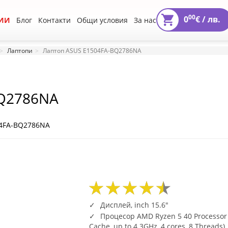
00
0
€ /
лв.
ИИ
Блог
Контакти
Общи условия
За нас
Лаптопи
Лаптоп ASUS E1504FA-BQ2786NA
BQ2786NA
04FA-BQ2786NA
05
51
2018
05
51
2018
Дисплей, inch 15.6"
Процесор AMD Ryzen 5 40 Processor
Cache, up to 4.3GHz, 4 cores, 8 Threads)