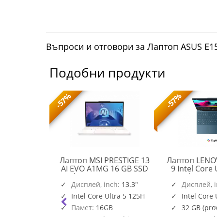
Въпроси и отговори за Лаптоп ASUS E
Подобни продукти
-57%
-57%
O IdeaPad 5
Лаптоп MSI PRESTIGE 13
Лаптоп LENO
en AI 5 340
AI EVO A1MG 16 GB SSD
9 Intel Core 
GA Touch
Windows 11 Home 512 GB
14inch WQU
PRESTIGE
12GB PCIe
nch:
14"
Дисплей, inch:
512 GB
13.3"
120Hz Touc
Дисплей, 
83KT001ABM
13
a Grey
1TB PCIe W
AI 5 340
Intel Core Ultra 5 125H
Intel Core 
AI
Teal 32 GB
vided memory
Памет:
16GB
32 GB (pr
EVO
Pro 1