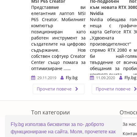
MSI P65 Creator
По-подробен пог
Представяме ви
към новата RTX 308
елегантния лаптоп MSI
Nvidia
P65 Creator. Мобилният
Nvidia обещава гол
компютър е
неща с графичн
позициониран като
карта GeForce RTX 3
работен инструмент за
„Удвоената
създателите на цифрово
производителност“
съдържание. Нов
спрямо RTX 2080 е 
собствен софтуер Creator
би най-голям
Center също помага за
твърдение от всичк
оптимизиране ...…
обещания за проби
компютърните иг
Fly.bg
Fly.bg
29.11.2019
11.09.2020
Представяме ...…
Прочети повече
Прочети повече
ERROR5
Топ категории
Относ
ПРОМОЦИИ
За нас
Fly.bg използва бисквитки за по- доброто
функциониране на сайта. Моля, прочетете как
Преносими компютри
Конта