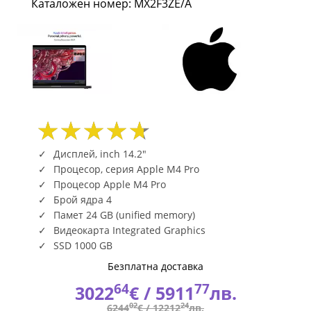
Каталожен номер: MX2F3ZE/A
core
CPU
and
20-
core
GPU
Дисплей, inch 14.2"
Процесор, серия Apple M4 Pro
24GB
Процесор Apple M4 Pro
Брой ядра 4
1TB
Памет 24 GB (unified memory)
SSD
Видеокарта Integrated Graphics
SSD 1000 GB
Silver
Безплатна доставка
MX2F3ZE/A
64
77
3022
€ /
5911
лв.
02
24
6244
€ /
12212
лв.