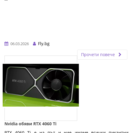
Fly.bg
06.03.2026
Прочети повече
Nvidia обяви RTX 4060 Ti
RTX 4060 Ti е на път и ние имаме всички пикантни