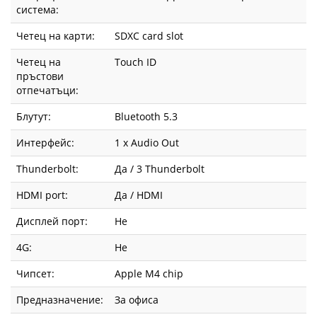
система:
Четец на карти:
SDXC card slot
Четец на
Touch ID
пръстови
отпечатъци:
Блутут:
Bluetooth 5.3
Интерфейс:
1 x Audio Out
Thunderbolt:
Да / 3 Thunderbolt
HDMI port:
Да / HDMI
Дисплей порт:
Не
4G:
Не
Чипсет:
Apple M4 chip
Предназначение:
За офиса