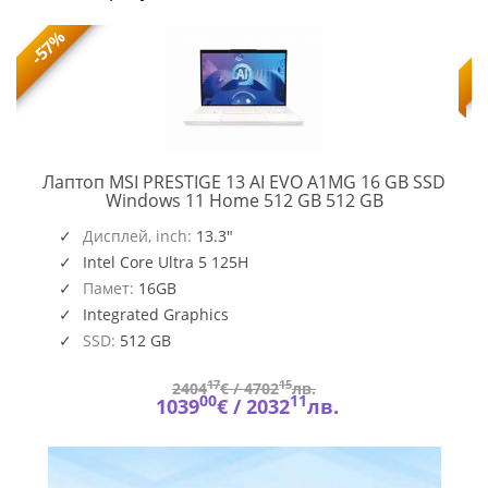
-57%
Лаптоп MSI PRESTIGE 13 AI EVO A1MG 16 GB SSD
PRESTIGE
Windows 11 Home 512 GB 512 GB
13
,
O109_PC16250_EMEA
AI
Дисплей, inch:
13.3"
EVO
Intel Core Ultra 5 125H
A1MG
Памет:
16GB
Integrated Graphics
SSD:
512 GB
17
15
2404
€ /
4702
лв.
00
11
1039
€ /
2032
лв.