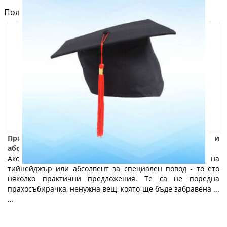
Полезно от блога за компютри и лаптопи на Fly.bg
Практични и полезни подаръци за тийнейджъри и
абсолвенти: Част 1
Ако все още сте в чуденка какво да подарите на
тийнейджър или абсолвент за специален повод - то ето
няколко практични предложения. Те са не поредна
прахосъбирачка, ненужна вещ, която ще бъде забравена ...
…