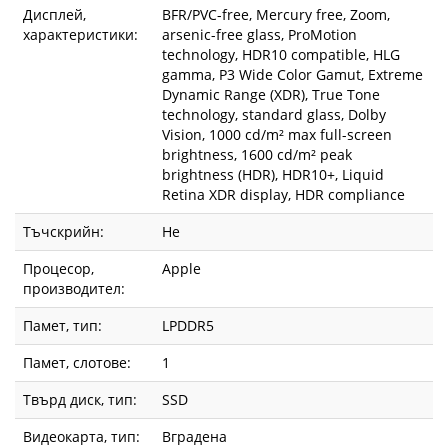
Дисплей,
BFR/PVC-free, Mercury free, Zoom,
характеристики:
arsenic-free glass, ProMotion
technology, HDR10 compatible, HLG
gamma, P3 Wide Color Gamut, Extreme
Dynamic Range (XDR), True Tone
technology, standard glass, Dolby
Vision, 1000 cd/m² max full-screen
brightness, 1600 cd/m² peak
brightness (HDR), HDR10+, Liquid
Retina XDR display, HDR compliance
Тъчскрийн:
Не
Процесор,
Apple
производител:
Памет, тип:
LPDDR5
Памет, слотове:
1
Твърд диск, тип:
SSD
Видеокарта, тип:
Вградена