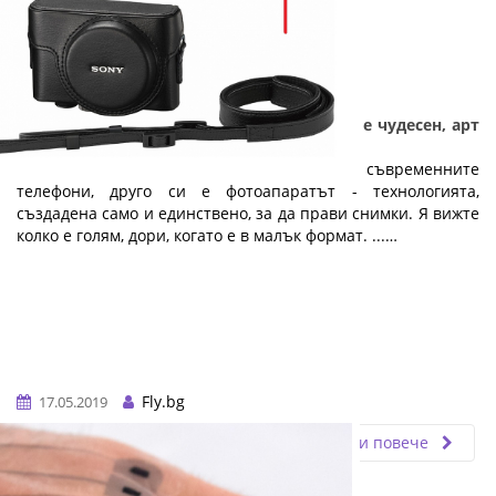
Подарък за абитуриенти - Фотоапаратът е чудесен, арт
подарък за абитуриентски бал
Колкото и да са добри камерите на съвременните
телефони, друго си е фотоапаратът - технологията,
създадена само и единствено, за да прави снимки. Я вижте
колко е голям, дори, когато е в малък формат. ...…
Fly.bg
17.05.2019
Прочети повече