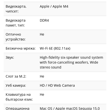
Видеокарта,
Apple / Apple M4
чипсет:
Видеокарта
DDR4
памет, тип:
Оптично
Не
устройство:
Безжична мрежа:
Wi-Fi 6E (802.11ax)
Звук:
High-fidelity six-speaker sound system
with force-cancelling woofers, Wide
stereo sound
Слот за М.2:
Не
Уеб камера:
HD / HD Web Camera
Клавиатура на
Не
български език:
Операционна
Mac OS / Apple macOS Sequoia 15.0