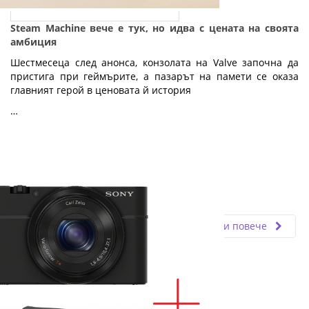
Steam Machine вече е тук, но идва с цената на своята
амбиция
Шестмесеца след анонса, конзолата на Valve започна да
пристига при геймърите, а пазарът на памети се оказа
главният герой в ценовата й история
…
Fly.bg
03.07.2026
Прочети повече