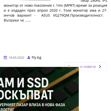
ASUS TUF Gaming VG259QM е 24.5-инчов 1080p 240Hz IPS
монитор от ново поколение с 1ms (MPRT) време за реакция
и е издаден през април 2020 г. Този монитор има и 27-
инчов вариант - ASUS VG279QM.Производителност:
Въпреки че ...…
Fly.bg
18.09.2020
Прочети повече