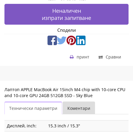
MC7D4ZE/A
Неналичен
|
изпрати запитване
Fly.bg
Сподели
принт
Сравни
Лаптоп APPLE MacBook Air 15inch M4 chip with 10-core CPU
and 10-core GPU 24GB 512GB SSD - Sky Blue
Технически параметри
Коментари
Дисплей, inch:
15.3 inch / 15.3"