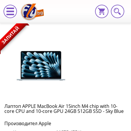
Лаптоп
ЗАПИТАЙ
APPLE
MacBook
Air
15inch
M4
chip
with
Лаптоп APPLE MacBook Air 15inch M4 chip with 10-
core CPU and 10-core GPU 24GB 512GB SSD - Sky Blue
10-
Производител Apple
core