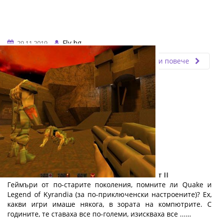
Fly.bg
29.11.2019
Прочети повече
Електронните спортове и геймингът: Част II
Геймъри от по-старите поколения, помните ли Quake и
Legend of Kyrandia (за по-приключенски настроените)? Ех,
какви игри имаше някога, в зората на компютрите. С
годините, те ставаха все по-големи, изискваха все ...…