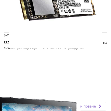
5-те предимства на SSD пред твърдите дискове
SSD дисковете са отличен избор за нови компилации на
компютри, сървъри и системи за изграждане.
…
Fly.bg
26.04.2024
Прочети повече