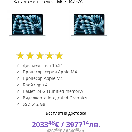
Каталожен номер: MC7D4ZE/A
CPU
and
10-
core
GPU
24GB
Дисплей, inch 15.3"
Процесор, серия Apple M4
512GB
Процесор Apple M4
Брой ядра 4
SSD
Памет 24 GB (unified memory)
-
Видеокарта Integrated Graphics
SSD 512 GB
Sky
Безплатна доставка
Blue
48
14
2033
€ /
3977
лв.
54
58
4267
€ /
8346
лв.