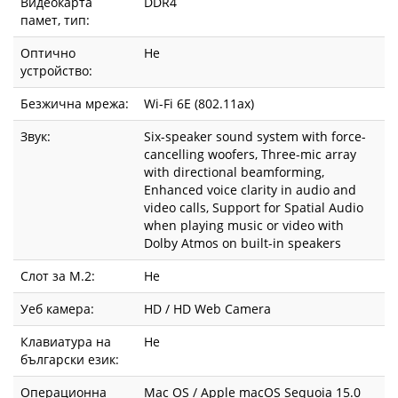
Видеокарта
DDR4
памет, тип:
Оптично
Не
устройство:
Безжична мрежа:
Wi-Fi 6E (802.11ax)
Звук:
Six-speaker sound system with force-
cancelling woofers, Three-mic array
with directional beamforming,
Enhanced voice clarity in audio and
video calls, Support for Spatial Audio
when playing music or video with
Dolby Atmos on built-in speakers
Слот за М.2:
Не
Уеб камера:
HD / HD Web Camera
Клавиатура на
Не
български език:
Операционна
Mac OS / Apple macOS Sequoia 15.0