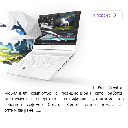
Fly.bg
02.05.2019
Прочети повече
MSI P65 Creator
Представяме ви елегантния лаптоп MSI P65 Creator.
Мобилният компютър е позициониран като работен
инструмент за създателите на цифрово съдържание. Нов
собствен софтуер Creator Center също помага за
оптимизиране ...…