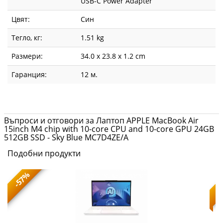
USB-C Power Adapter
Цвят:
Син
Тегло, кг:
1.51 kg
Размери:
34.0 x 23.8 x 1.2 cm
Гаранция:
12 м.
Въпроси и отговори за Лаптоп APPLE MacBook Air
15inch M4 chip with 10-core CPU and 10-core GPU 24GB
512GB SSD - Sky Blue MC7D4ZE/A
Подобни продукти
-57%