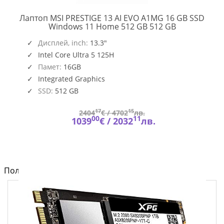
Лаптоп MSI PRESTIGE 13 AI EVO A1MG 16 GB SSD
PRESTIGE
Windows 11 Home 512 GB 512 GB
13
,
O109_PC16250_EMEA
AI
Дисплей, inch:
13.3"
EVO
Intel Core Ultra 5 125H
A1MG
Памет:
16GB
Integrated Graphics
SSD:
512 GB
17
15
2404
€ /
4702
лв.
00
11
1039
€ /
2032
лв.
Полезно от блога за компютри и лаптопи на Fly.bg