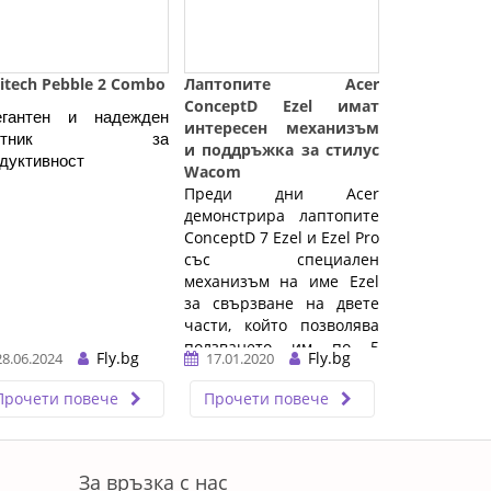
itech Pebble 2 Combo
Лаптопите Acer
ConceptD Ezel имат
егантен и надежден 
интересен механизъм
пътник за 
и поддръжка за стилус
дуктивност
Wacom
Преди дни Acer
демонстрира лаптопите
ConceptD 7 Ezel и Ezel Pro
със специален
механизъм на име Ezel
за свързване на двете
части, който позволява
ползването им по 5
Fly.bg
Fly.bg
28.06.2024
17.01.2020
различни начина чрез
промяна на позицията
Прочети повече
Прочети повече
на ...…
За връзка с нас