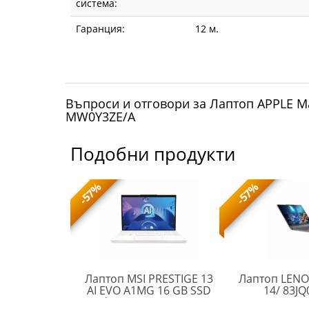
система:
Гаранция:
12 м.
Въпроси и отговори за Лаптоп APPLE Mac
MW0Y3ZE/A
Подобни продукти
-57%
-57%
l Pro 16
Лаптоп MSI PRESTIGE 13
Лаптоп LENO
el Ultra 7
AI EVO A1MG 16 GB SSD
14/ 83J
) (12 TOPS
Windows 11 Home 512 GB