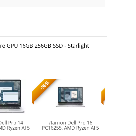
re GPU 16GB 256GB SSD - Starlight
-56%
-56%
ell Pro 14
Лаптоп Dell Pro 16
Лаптоп LE
D Ryzen AI 5
PC16255, AMD Ryzen AI 5
Pro 5 AMD 
2 MB cache,
PRO 340 (22 MB, 6C, up to
14inch 2.