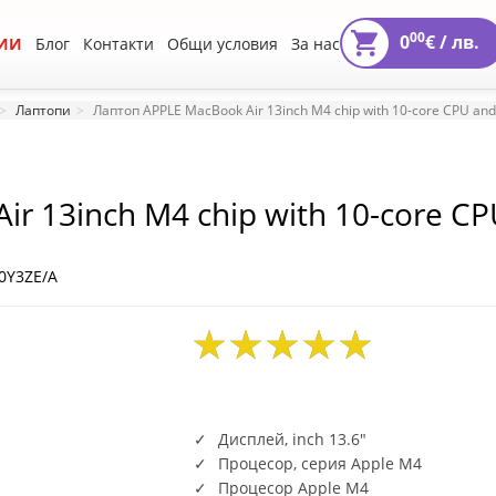
00
0
€ /
лв.
ИИ
Блог
Контакти
Общи условия
За нас
Лаптопи
Лаптоп APPLE MacBook Air 13inch M4 chip with 10-core CPU and
r 13inch M4 chip with 10-core C
0Y3ZE/A
Дисплей, inch 13.6"
Процесор, серия Apple M4
Процесор Apple M4