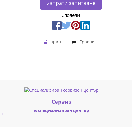
изпрати запитване
Сподели
принт
Сравни
Cервиз
в специализиран център
нг