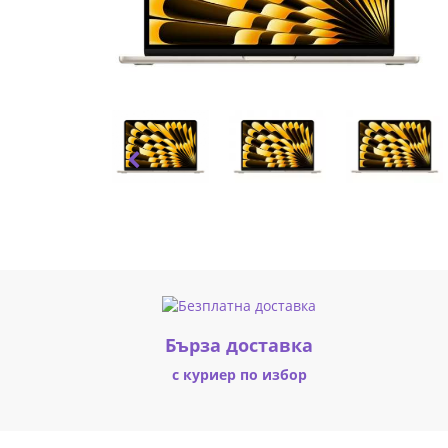
CPU
and
8-
core
GPU
16GB
256GB
SSD
-
Бърза доставка
Starlight
с куриер по избор
MW0Y3ZE/A