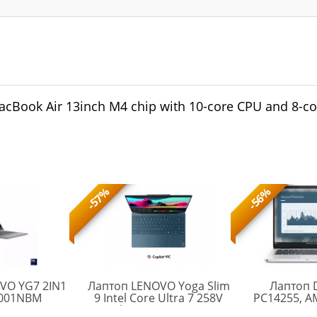
Book Air 13inch M4 chip with 10-core CPU and 8-co
-57%
-56%
VO YG7 2IN1
Лаптоп LENOVO Yoga Slim
Лаптоп D
YG7
Q001NBM
9 Intel Core Ultra 7 258V
PC14255, AM
2IN1
14inch WQUX OLED 400N
PRO 340 (2