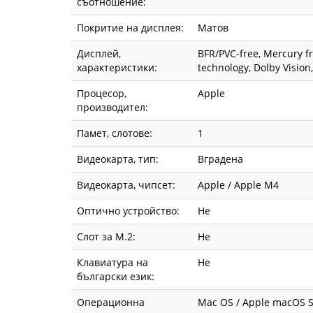
съотношение:
Покритие на дисплея:
Матов
Дисплей,
BFR/PVC-free, Mercury f
характеристики:
technology, Dolby Visio
Процесор,
Apple
производител:
Памет, слотове:
1
Видеокарта, тип:
Вградена
Видеокарта, чипсет:
Apple / Apple M4
Оптично устройство:
Не
Слот за М.2:
Не
Клавиатура на
Не
български език:
Операционна
Mac OS / Apple macOS S