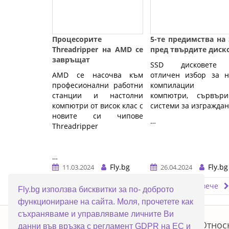
Процесорите
5-те предимства на
Threadripper на AMD се
пред твърдите диск
завръщат
SSD дисковете
AMD се насочва към
отличен избор за н
професионални работни
компилации 
станции и настолни
компютри, сървър
компютри от висок клас с
системи за изграждан
новите си чипове
…
Threadripper
…
Fly.bg
Fly.bg
11.03.2024
26.04.2024
Прочети повече
Прочети повече
Fly.bg използва бисквитки за по- доброто
функциониране на сайта. Моля, прочетете как
ERROR5
съхраняваме и управляваме личните Ви
Топ категории
Относ
данни във връзка с регламент GDPR на ЕС и