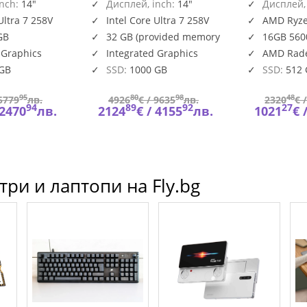
14/
inch:
14"
120Hz Touch 32GB DDR5
Дисплей, inch:
14"
6cores, up 
Дисплей,
83JQ001NBM
1TB PCIe W11Pro Tidal
TOPS NPU)
Ultra 7 258V
Intel Core Ultra 7 258V
AMD Ryze
Teal 32 GB Windows 11
(1920x1200)
GB
32 GB (provided memory
16GB 560
83CX0016RM
Pro 1000 GB
AG, 16 GB
is soldered)
DDR5, 5600 
 Graphics
Integrated Graphics
AMD Rad
SSD, 
 GB
SSD:
1000 GB
SSD:
512
95
80
98
48
5779
лв.
4926
€ /
9635
лв.
2320
€ 
94
89
92
27
2470
лв.
2124
€ /
4155
лв.
1021
€ 
ри и лаптопи на Fly.bg