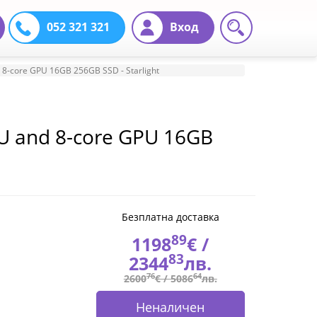
052 321 321
Вход
 8-core GPU 16GB 256GB SSD - Starlight
PU and 8-core GPU 16GB
Безплатна доставка
89
1198
€ /
83
2344
лв.
76
64
2600
€ /
5086
лв.
Неналичен