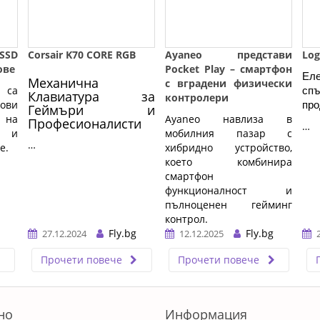
 SSD
Corsair K70 CORE RGB
Ayaneo представи
Log
ове
Pocket Play – смартфон
Ел
Механична
с вградени физически
 са
с
Клавиатура за
контролери
ови
про
Геймъри и
на
Ayaneo навлиза в
Професионалисти
…
и и
мобилния пазар с
…
е.
хибридно устройство,
което комбинира
смартфон
функционалност и
пълноценен гейминг
контрол.
Fly.bg
Fly.bg
27.12.2024
12.12.2025
…
Прочети повече
Прочети повече
но
Информация