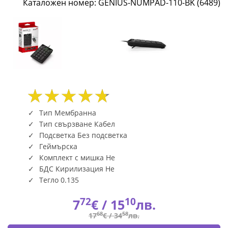
Каталожен номер: GENIUS-NUMPAD-110-BK (6489)
110-
BK
(6489)
|
Fly.bg
Тип Мембранна
Тип свързване Кабел
Подсветка Без подсветка
Геймърска
Комплект с мишка Не
БДС Кирилизация Не
Тегло 0.135
72
10
7
€ /
15
лв.
68
58
17
€ /
34
лв.