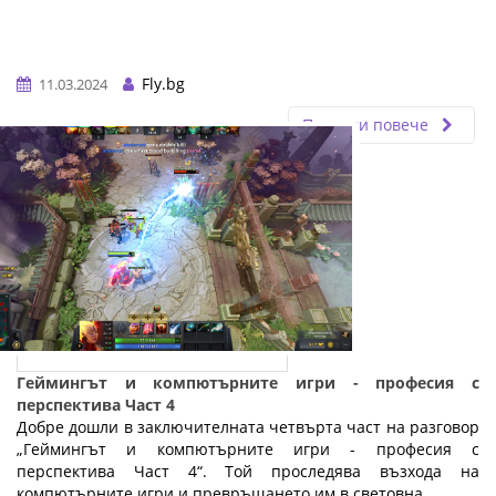
Fly.bg
11.03.2024
Прочети повече
Геймингът и компютърните игри - професия с
перспектива Част 4
Добре дошли в заключителната четвърта част на разговор
„Геймингът и компютърните игри - професия с
перспектива Част 4“. Той проследява възхода на
компютърните игри и превръщането им в световна ...…