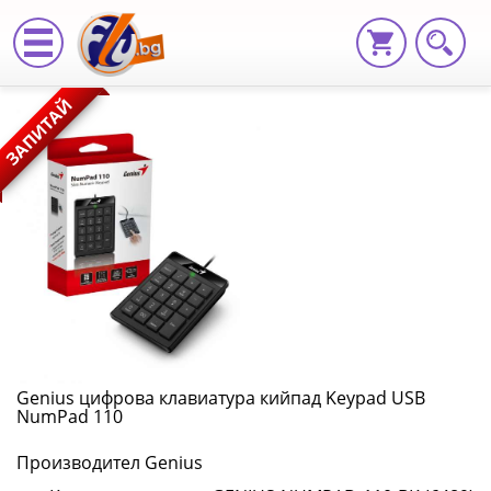
Genius
ЗАПИТАЙ
цифрова
клавиатура
кийпад
Keypad
USB
NumPad
110
Genius цифрова клавиатура кийпад Keypad USB
NumPad 110
GENIUS-
Производител Genius
NUMPAD-