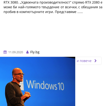
RTX 3080. „Удвоената производителност“ спрямо RTX 2080 е
може би най-голямото твърдение от всички, с обещания за
пробив в компютърните игри. Представяме ...…
Fly.bg
11.09.2020
Прочети повече