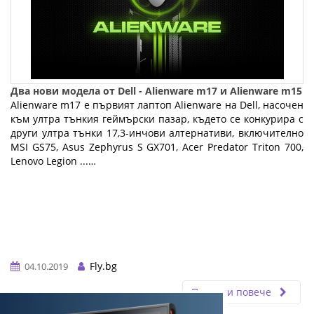
Два нови модела от Dell - Alienware m17 и Alienware m15
Alienware m17 е първият лаптоп Alienware на Dell, насочен
към ултра тънкия геймърски пазар, където се конкурира с
други ултра тънки 17,3-инчови алтернативи, включително
MSI GS75, Asus Zephyrus S GX701, Acer Predator Triton 700,
Lenovo Legion ...…
Fly.bg
04.10.2019
Прочети повече