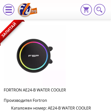
FORTRON
ЗАПИТАЙ
AE24-
B
WATER
COOLER
AE24-
B
WATER
FORTRON AE24-B WATER COOLER
COOLER
Производител Fortron
|
Каталожен номер: AE24-B WATER COOLER