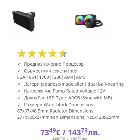
Fly.bg
Предназначение Процесор
Съвместими сокети Intel
LGA:1851|1700|1200|AM4|AM5
Лагери Japanese-made silent dual ball-bearing
Напрежение Pump Rated Voltage: 12V
Други Fan LED Type: ARGB (Sync with MB)
Размери Waterblock Dimensions:
67x67x46.5mm;Radiator Dimensions:
277x120x27mm;Fan Dimensions: 120x120x25mm
49
73
73
€ /
143
лв.
02
50
148
€ /
289
лв.