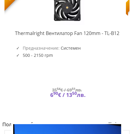
TL-
-
Thermalright Вентилатор Fan 120mm - TL-B12
B12
(5945)
Предназначение:
Системен
500 - 2150 rpm
54
51
35
€ /
69
лв.
90
50
6
€ /
13
лв.
Полезно от блога за компютри и лаптопи на Fly.bg