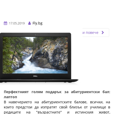
Fly.bg
17.05.2019
Прочети повече
Перфектният голям подарък за абитуриентски бал:
лаптоп
В навечерието на абитуриентските балове, всички, на
които предстои да изпратят свой близък от училище в
редиците на "възрастните" и истинския живот,