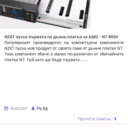
NZXT пуска първата си дънна платка за AMD - N7 B550
Популярният производител на компютърни компоненти
NZXT пуска нов продукт от своята гама от дънни платки N7.
Този компонент обаче е малко по-различен от обичайните
платки N7, тъй като ще бъде първата ...…
Fly.bg
26.03.2021
Прочети повече
ERROR5