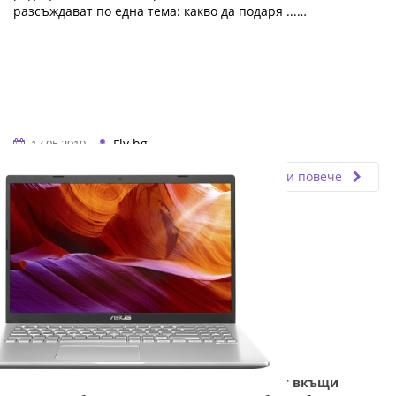
разсъждават по една тема: какво да подаря ...…
Fly.bg
17.05.2019
Прочети повече
Идеалният бюджетен лаптоп за работа от вкъщи