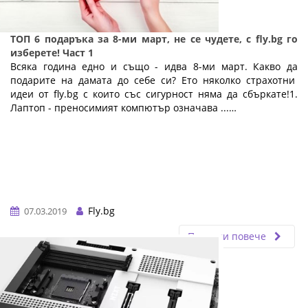
ТОП 6 подаръка за 8-ми март, не се чудете, с fly.bg го
изберете! Част 1
Всяка година едно и също - идва 8-ми март. Какво да
подарите на дамата до себе си? Ето няколко страхотни
идеи от fly.bg с които със сигурност няма да сбъркате!1.
Лаптоп - преносимият компютър означава ...…
Fly.bg
07.03.2019
Прочети повече