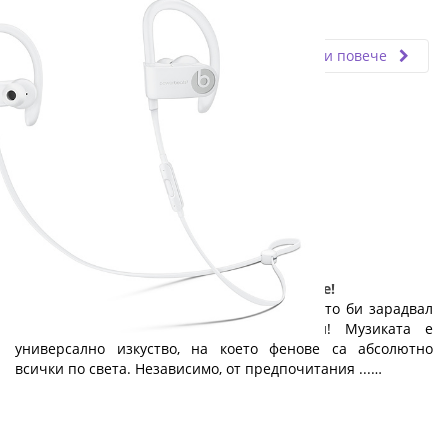
Fly.bg
20.03.2020
Прочети повече
Малък дар с голяма стойност: слушалките!
Ето един чудесен и достъпен подарък, който би зарадвал
всеки абитуриент: качествени слушалки! Музиката е
универсално изкуство, на което фенове са абсолютно
всички по света. Независимо, от предпочитания ...…