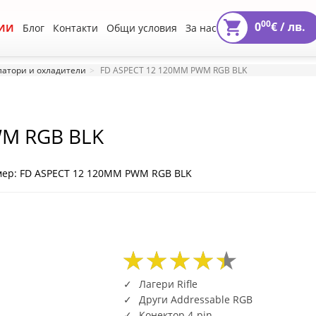
00
0
€ /
лв.
ИИ
Блог
Контакти
Общи условия
За нас
атори и охладители
FD ASPECT 12 120MM PWM RGB BLK
WM RGB BLK
мер: FD ASPECT 12 120MM PWM RGB BLK
68
30
91
68
30
91
Лагери Rifle
Други Addressable RGB
Конектор 4-pin