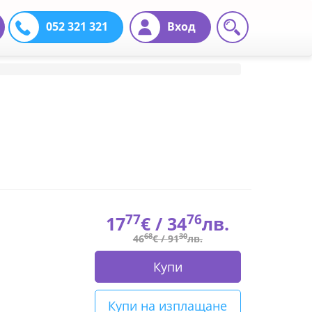
052 321 321
Вход
77
76
17
€ /
34
лв.
68
30
46
€ /
91
лв.
Купи
Купи на изплащане