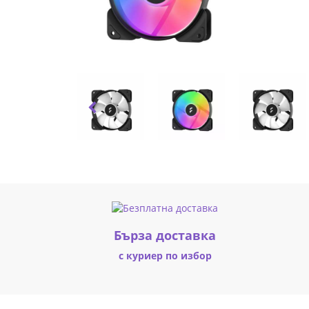
120MM
PWM
RGB
BLK
|
Fly.bg
Бърза доставка
с куриер по избор