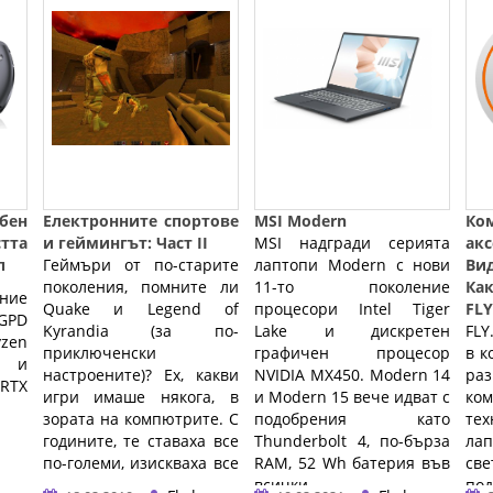
бен
Електронните спортове
MSI Modern
Ко
тта
и геймингът: Част II
MSI надгради серията
ак
п
Геймъри от по-старите
лаптопи Modern с нови
Ви
поколения, помните ли
11-то поколение
Ка
ние
Quake и Legend of
процесори Intel Tiger
FLY
GPD
Kyrandia (за по-
Lake и дискретен
FLY
yzen
приключенски
графичен процесор
в к
р и
настроените)? Ех, какви
NVIDIA MX450. Modern 14
раз
RTX
игри имаше някога, в
и Modern 15 вече идват с
ко
зората на компютрите. С
подобрения като
те
годините, те ставаха все
Thunderbolt 4, по-бърза
ла
по-големи, изискваха все
RAM, 52 Wh батерия във
све
...…
всички ...…
по