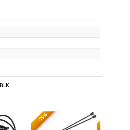
 BLK
-75%
-73%