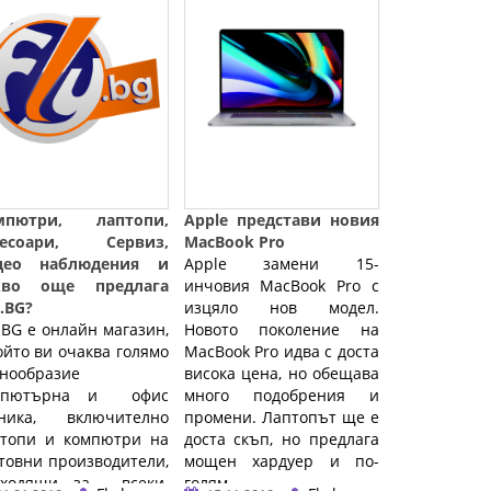
мпютри, лаптопи,
Apple представи новия
сесоари, Сервиз,
MacBook Pro
део наблюдения и
Apple замени 15-
кво още предлага
инчовия MacBook Pro с
.BG?
изцяло нов модел.
.BG е онлайн магазин,
Новото поколение на
ойто ви очаква голямо
MacBook Pro идва с доста
нообразие
висока цена, но обещава
мпютърна и офис
много подобрения и
хника, включително
промени. Лаптопът ще е
птопи и компютри на
доста скъп, но предлага
товни производители,
мощен хардуер и по-
дходящи за всеки.
голям ...…