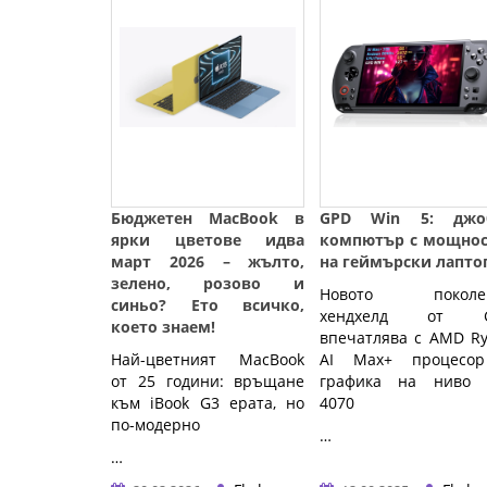
Бюджетен MacBook в
GPD Win 5: джо
ярки цветове идва
компютър с мощнос
март 2026 – жълто,
на геймърски лапто
зелено, розово и
Новото поколе
синьо? Ето всичко,
хендхелд от 
което знаем!
впечатлява с AMD R
Най-цветният MacBook 
AI Max+ процесо
от 25 години: връщане 
графика на ниво 
към iBook G3 ерата, но 
4070
по-модерно
…
…