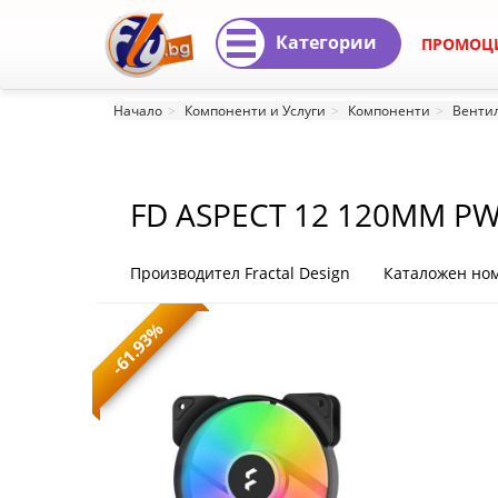
Категории
ПРОМОЦ
FD
Начало
Компоненти и Услуги
Компоненти
Вентил
ASPECT
12
FD ASPECT 12 120MM P
120MM
PWM
Производител Fractal Design
Каталожен но
RGB
-61.93%
BLK
FD
ASPECT
12