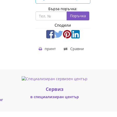
Бърза поръчка:
Поръчка
Сподели
принт
Сравни
Cервиз
в специализиран център
нг