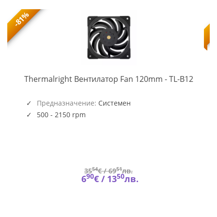
-81%
TL-
-
Thermalright Вентилатор Fan 120mm - TL-B12
B12
(5945)
Предназначение:
Системен
500 - 2150 rpm
54
51
35
€ /
69
лв.
90
50
6
€ /
13
лв.