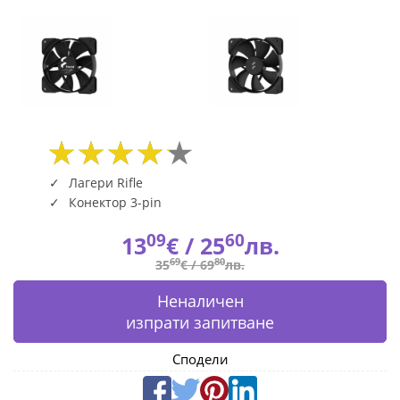
|
Fly.bg
Лагери Rifle
Конектор 3-pin
09
60
13
€ /
25
лв.
69
80
35
€ /
69
лв.
Неналичен
изпрати запитване
Сподели