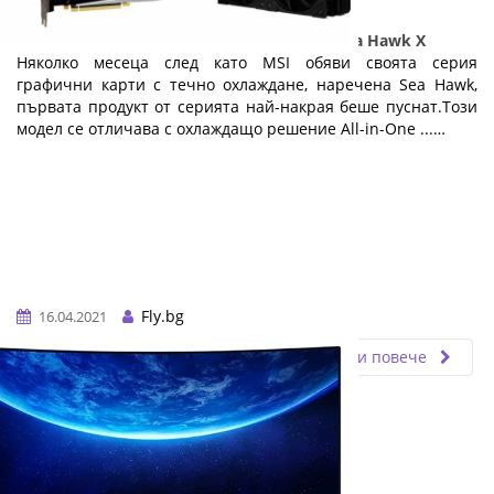
MSI официално пусна GeForce RTX 3080 Sea Hawk X
Няколко месеца след като MSI обяви своята серия
графични карти с течно охлаждане, наречена Sea Hawk,
първата продукт от серията най-накрая беше пуснат.Този
модел се отличава с охлаждащо решение All-in-One ...…
Fly.bg
16.04.2021
Прочети повече