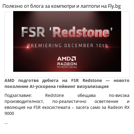
Полезно от блога за компютри и лаптопи на Fly.bg
AMD подготвя дебюта на FSR Redstone — новото
поколение AI-ускорена гейминг визуализация
Подзаглавие: Redstone обещава по-висока
производителност, по-реалистично осветление и
еволюция на FSR екосистемата – засега само за Radeon RX
9000
…