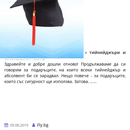
Практични и полезни подаръци за тийнейджъри и
абсолвенти: Част 2
Здравейте и добре дошли отново! Продължаваме да си
говорим за подаръците, на които всеки тийнейджър и
абсолвент би се зарадвал. Нещо повече - за подаръците,
които със сигурност ще използва. Затова, ...…
Fly.bg
05.06.2019