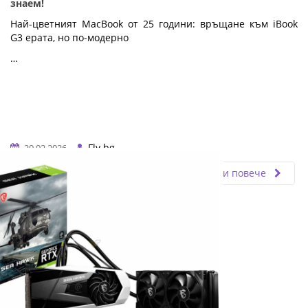
знаем!
Най-цветният MacBook от 25 години: връщане към iBook 
G3 ерата, но по-модерно
…
Fly.bg
20.02.2026
Прочети повече