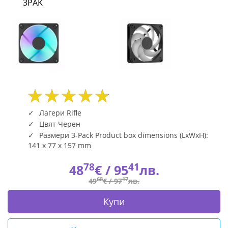
3PAK
BLACK
3PAK
|
Fly.bg
Лагери Rifle
Цвят Черен
Размери 3-Pack Product box dimensions (LxWxH):
141 x 77 x 157 mm
78
41
48
€ /
95
лв.
68
17
49
€ /
97
лв.
Купи