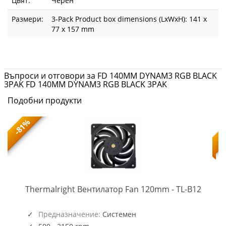
Цвят:
Черен
Размери:
3-Pack Product box dimensions (LxWxH): 141 x
77 x 157 mm
Въпроси и отговори за FD 140MM DYNAM3 RGB BLACK
3PAK FD 140MM DYNAM3 RGB BLACK 3PAK
Подобни продукти
-81%
TL-
-
Thermalright Вентилатор Fan 120mm - TL-B12
B12
(5945)
Предназначение:
Системен