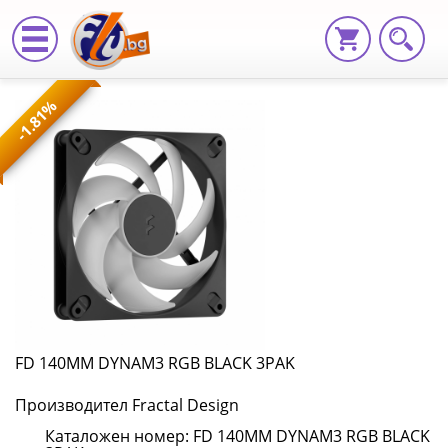
FD
-1.81%
140MM
DYNAM3
RGB
BLACK
3PAK
FD
140MM
FD 140MM DYNAM3 RGB BLACK 3PAK
DYNAM3
Производител Fractal Design
RGB
Каталожен номер: FD 140MM DYNAM3 RGB BLACK