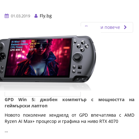
Fly.bg
01.03.2019
Прочети повече
GPD Win 5: джобен компютър с мощността на
геймърски лаптоп
Новото поколение хендхелд от GPD впечатлява с AMD
Ryzen AI Max+ процесор и графика на ниво RTX 4070
…