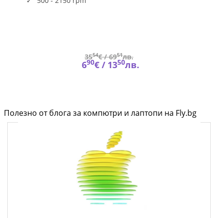
500 - 2150 rpm
54
51
35
€ /
69
лв.
90
50
6
€ /
13
лв.
Полезно от блога за компютри и лаптопи на Fly.bg