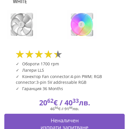
WHITE
14
RGB
PWM
WHITE
|
Fly.bg
Обороти 1700 rpm
Лагери LLS
Конектор Fan connector:4-pin PWM; RGB
connector:3-pin 5V addressable RGB
Гаранция 36 Months
62
33
20
€ /
40
лв.
56
06
46
€ /
91
лв.
Неналичен
изпрати запитване