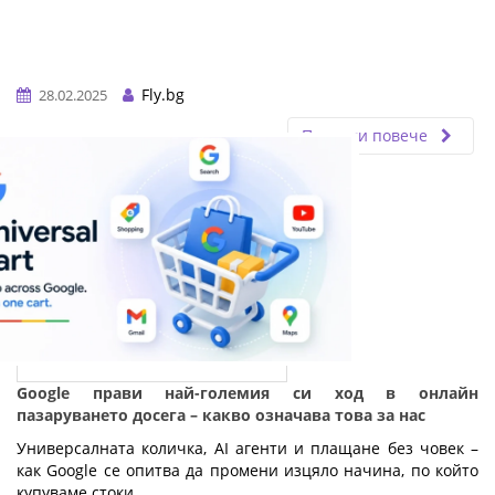
Fly.bg
28.02.2025
Прочети повече
Google прави най-големия си ход в онлайн
пазаруването досега – какво означава това за нас
Универсалната количка, AI агенти и плащане без човек – 
как Google се опитва да промени изцяло начина, по който 
купуваме стоки