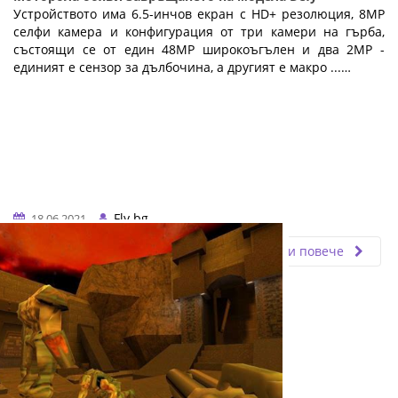
Устройството има 6.5-инчов екран с HD+ резолюция, 8MP
селфи камера и конфигурация от три камери на гърба,
състоящи се от един 48MP широкоъгълен и два 2MP -
единият е сензор за дълбочина, а другият е макро ...…
Fly.bg
18.06.2021
Прочети повече