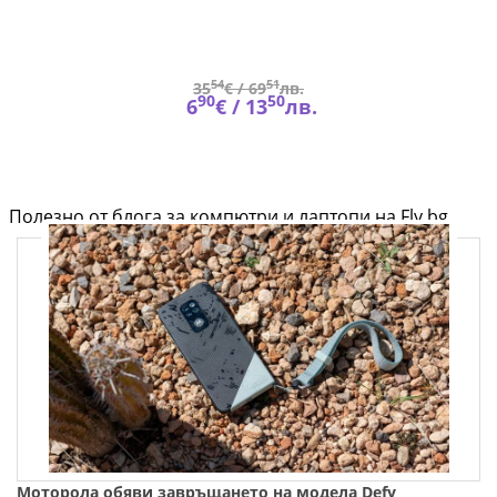
54
51
35
€ /
69
лв.
90
50
6
€ /
13
лв.
Полезно от блога за компютри и лаптопи на Fly.bg
Моторола обяви завръщането на модела Defy