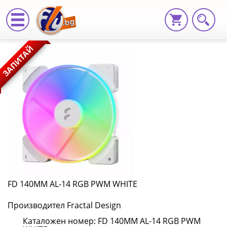
FD
ЗАПИТАЙ
140MM
AL-
14
RGB
PWM
WHITE
FD
FD 140MM AL-14 RGB PWM WHITE
140MM
Производител Fractal Design
AL-
Каталожен номер: FD 140MM AL-14 RGB PWM