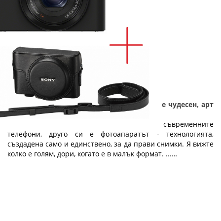
Подарък за абитуриенти - Фотоапаратът е чудесен, арт
подарък за абитуриентски бал
Колкото и да са добри камерите на съвременните
телефони, друго си е фотоапаратът - технологията,
създадена само и единствено, за да прави снимки. Я вижте
колко е голям, дори, когато е в малък формат. ...…