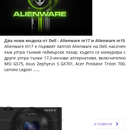
Два нови модела от Dell - Alienware m17 и Alienware m15
Alienware m17 е първият лаптоп Alienware на Dell, насочен
към ултра тънкия геймърски пазар, където се конкурира с
други ултра тънки 17,3-инчови алтернативи, включително
MSI GS75, Asus Zephyrus S GX701, Acer Predator Triton 700,
Lenovo Legion ...…
Fly.bg
04.10.2019
Прочети повече