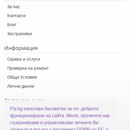
За нас
Контакти
Блог
Застраховки
Информация
Сервиз и Услуги
Проверка на ремонт
Общи Условия
Лични данни
За връзка с нас
Fly.bg използва бисквитки за по- доброто
Флай Систем ООД
функциониране на сайта. Моля, прочетете как
гр. Варна, ул. Каймакчалан 10А
съхраняваме и управляваме личните Ви
тел: 052 321 321
данни във връзка с регламент GDPR на ЕС и