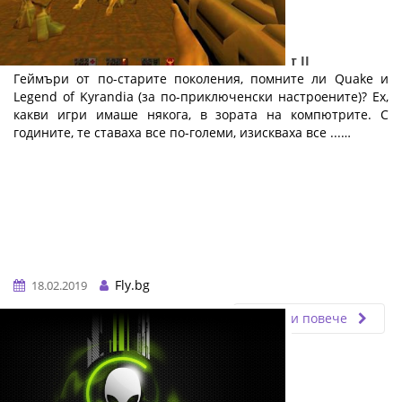
Електронните спортове и геймингът: Част II
Геймъри от по-старите поколения, помните ли Quake и
Legend of Kyrandia (за по-приключенски настроените)? Ех,
какви игри имаше някога, в зората на компютрите. С
годините, те ставаха все по-големи, изискваха все ...…
Fly.bg
18.02.2019
Прочети повече