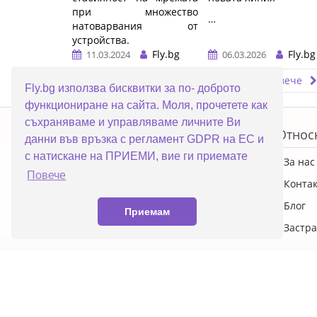
при множество
…
натоварвания от
устройства.
Fly.bg
Fly.bg
11.03.2024
06.03.2026
…
Прочети повече
Прочети повече
Fly.bg използва бисквитки за по- доброто
функциониране на сайта. Моля, прочетете как
ERROR5
съхраняваме и управляваме личните Ви
Топ категории
Относ
данни във връзка с регламент GDPR на ЕС и
с натискане на ПРИЕМИ, вие ги приемате
ПРОМОЦИИ
За нас
Повече
Преносими компютри
Конта
Настолни компютри
Блог
Приемам
Смартфони
Застра
© 2026 Fly.bg Всички права запазени