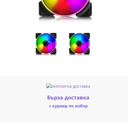
AL-
14
ARGB
PWM
|
Fly.bg
Бърза доставка
с куриер по избор