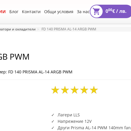
00
0
€ /
лв.
ИИ
Блог
Контакти
Общи условия
За нас
атори и охладители
FD 140 PRISMA AL-14 ARGB PWM
RGB PWM
ер: FD 140 PRISMA AL-14 ARGB PWM
Лагери LLS
Напрежение 12V
Други Prisma AL-14 PWM 140mm fan; 