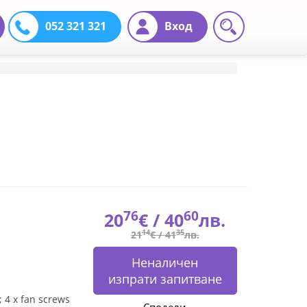
052 321 321
Вход
76
60
20
€ /
40
лв.
14
35
21
€ /
41
лв.
Неналичен
изпрати запитване
4 x fan screws