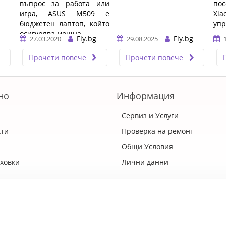
въпрос за работа или
по
игра, ASUS M509 е
Xi
бюджетен лаптоп, който
упр
осигурява мощна ...…
Fly.bg
Fly.bg
27.03.2020
29.08.2025
Прочети повече
Прочети повече
но
Информация
Сервиз и Услуги
кти
Проверка на ремонт
Общи Условия
ховки
Лични данни