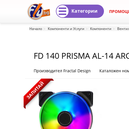
Категории
ПРОМОЦ
FD
Начало
Компоненти и Услуги
Компоненти
Вентил
140
PRISMA
FD 140 PRISMA AL-14 A
AL-
14
Производител Fractal Design
Каталожен ном
ARGB
ЗАПИТАЙ
PWM
FD
140
PRISMA