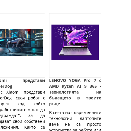
aomi представи
LENOVO YOGA Pro 7 с
berDog
AMD Ryzen AI 9 365 -
ес Xiaomi представи
Технологията на
erDog, своя робот с
бъдещето в твоите
ворен код, който
ръце
работчиците могат да
В света на съвременните
адграждат", за да
технологии лаптопите
дават свои собствени
вече не са просто
иложения. Както се
устройства за работа или