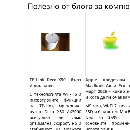
Полезно от блога за компют
TP-Link Deco X50 - бърз
Apple представи
и достъпен
MacBook Air и Pro 
март 2026 – какво 
С технологията Wi-Fi 6 и
и кога да ги очаква
иновативните функции
на TP-Link, мрежовият
M5 чип, Wi-Fi 7, по-го
рутер Deco X50 AX3000
SSD и бюджетен MacB
осигурява не само
Neo за $599 – е
оптимална скорост, но и
основните промени
стабилност на мрежата
новата линия