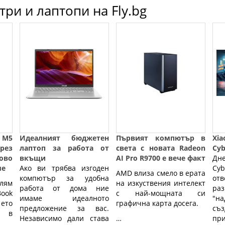
ри и лаптопи на Fly.bg
 M5
Идеалният бюджетен
Първият компютър в
Xi
през
лаптоп за работа от
света с новата Radeon
Cy
ново
вкъщи
AI Pro R9700 е вече факт
Дн
ме
Ако ви трябва изгоден
Cyb
AMD влиза смело в ерата
компютър за удобна
от
лям 
на изкуствения интелект
работа от дома ние
раз
ook 
с най-мощната си
имаме идеалното
"н
то 
графична карта досега.
предложение за вас.
съз
 в 
Независимо дали става
…
пр