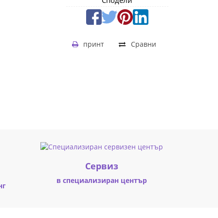
Сподели
принт
Сравни
Cервиз
в специализиран център
нг