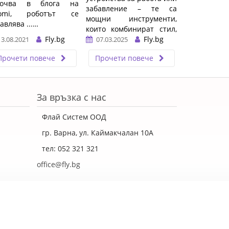
сочва в блога на
забавление – те са
aomi, роботът се
мощни инструменти,
авлява ...…
които комбинират стил,
Fly.bg
производителност и
Fly.bg
13.08.2021
07.03.2025
иновации. Един от най-
Прочети повече
Прочети повече
впечатляващите
представители в тази
категория е LENOVO
YOGA Pro 7, задвижван от
За връзка с нас
процесора AMD Ryzen AI
9 365. Този модел е
Флай Систем ООД
идеален избор за
креативни
гр. Варна, ул. Каймакчалан 10А
професионалисти,
тел: 052 321 321
студенти и всеки, който
търси безкомпромисна
office@fly.bg
мощност в компактен и
елегантен дизайн.
…
изработка
dgsoft.eu