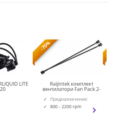
-75%
-73%
LIQUID LITE
Raijintek комплект
Arctic
CM
20
вентилатори Fan Pack 2-
венти
MASTERLIQUID
in-1 2x120mm - AGERAS 12
140x140x16
LITE
0R40B00260
Предназначение:
WHITE ARGB-2
PWM PST -
Предна
120
(5723)
Системен
Системен
800 - 2200 rpm
150 - 1