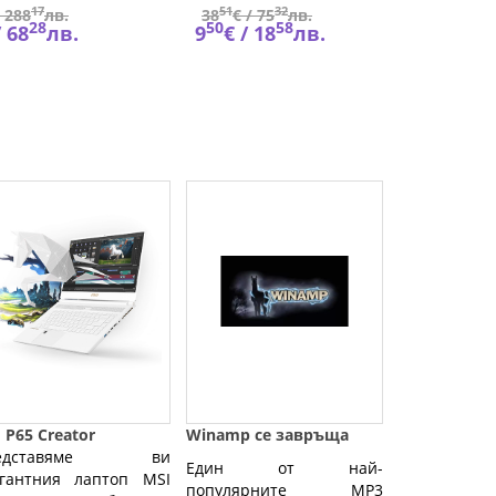
17
51
32
40
/
288
лв.
38
€ /
75
лв.
23
€
28
50
58
28
/
68
лв.
9
€ /
18
лв.
6
€ 
 P65 Creator
Winamp се завръща
редставяме ви
Един от най-
егантния лаптоп MSI
популярните MP3