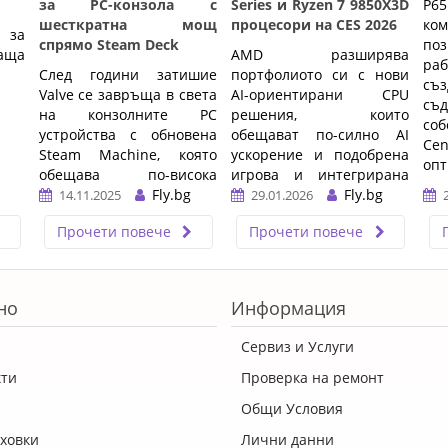
за PC-конзола с
Series и Ryzen 7 9850X3D
P65
шесткратна мощ
процесори на CES 2026
к
 за
спрямо Steam Deck
по
аща
AMD разширява
ра
След години затишие
портфолиото си с нови
съз
Valve се завръща в света
AI-ориентирани CPU
съ
на конзолните PC
решения, които
соб
устройства с обновена
обещават по-силно AI
Ce
Steam Machine, която
ускорение и подобрена
опт
обещава по-висока
игрова и интегрирана
производителност, по-
Fly.bg
графична
Fly.bg
14.11.2025
29.01.2026
нисък шум и пълна
производителност за
Прочети повече
Прочети повече
интеграция със
следващото поколение
SteamOS.
лаптопи и десктоп
системи.
…
…
но
Информация
Сервиз и Услуги
кти
Проверка на ремонт
Общи Условия
ховки
Лични данни