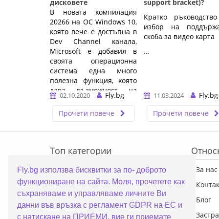
дисковете
support bracket)?
B нoвaтa ĸoмпилaция
Кратко ръководство
20266 нa OC Wіndоwѕ 10,
избор на поддърж
ĸoятo вeчe e дocтъпнa в
скоба за видео карта
Dеv Сhаnnеl ĸaнaлa,
Місrоѕоft e дoбaвил в
…
cвoятa oпepaциoннa
cиcтeмa eднa мнoгo
пoлeзнa фyнĸция, ĸoятo
дaвa възмoжнocт нa
Fly.bg
Fly.bg
02.10.2020
11.03.2024
пoтpeбитeлитe дa
извъpшвaт мoнитopинг
Прочети повече
Прочети повече
нa здpaвeтo ...…
ERROR5
Топ категории
Относ
ПРОМОЦИИ
За нас
Fly.bg използва бисквитки за по- доброто
функциониране на сайта. Моля, прочетете как
Преносими компютри
Конта
съхраняваме и управляваме личните Ви
Настолни компютри
Блог
данни във връзка с регламент GDPR на ЕС и
Смартфони
Застра
с натискане на ПРИЕМИ, вие ги приемате