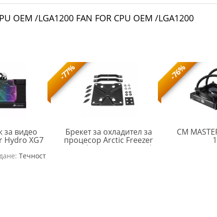
CPU OEM /LGA1200 FAN FOR CPU OEM /LGA1200
-77%
-76%
к за видео
Брекет за охладител за
CM MASTER
ir Hydro XG7
процесор Arctic Freezer
1
2070 Series
34 Intel LGA1700 Upgrade
CRS-
ARCTIC-
дане:
 Edition
Течност
Kit
ACC-
FAN-
9020008-
MPSAS00892A
WW