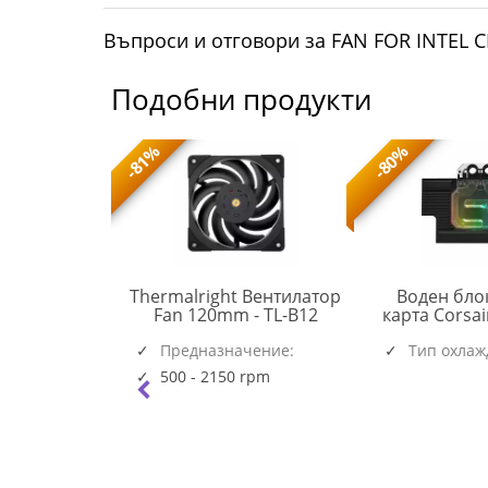
Въпроси и отговори за FAN FOR INTEL 
Подобни продукти
-81%
-80%
 охлаждане
Thermalright Вентилатор
Воден бло
TL-
 III Pro 360
Fan 120mm - TL-B12
карта Corsa
ACFRE00184A
B12
Black
RGB за RTX 
(6537)
(5945)
чение:
Предназначение:
Тип охлаж
Founders
Системен
|AM5|AM4
500 - 2150 rpm
rpm