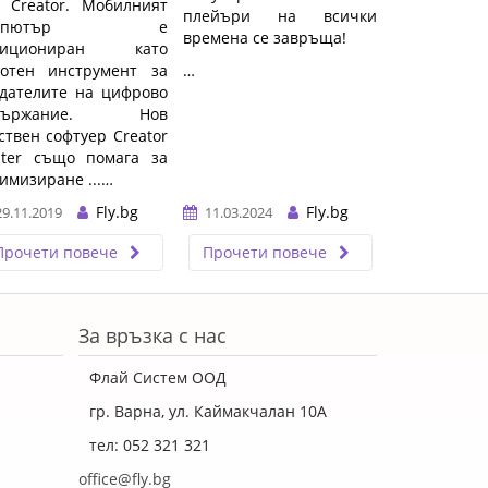
 Creator. Мобилният
плейъри на всички
омпютър е
времена се завръща!
зициониран като
ботен инструмент за
…
дателите на цифрово
държание. Нов
ствен софтуер Creator
nter също помага за
имизиране ...…
Fly.bg
Fly.bg
29.11.2019
11.03.2024
Прочети повече
Прочети повече
За връзка с нас
Флай Систем ООД
гр. Варна, ул. Каймакчалан 10А
тел: 052 321 321
office@fly.bg