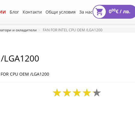
00
0
€ /
лв.
ИИ
Блог
Контакти
Общи условия
За нас
атори и охладители
FAN FOR INTEL CPU OEM /LGA1200
 /LGA1200
 FOR CPU OEM /LGA1200