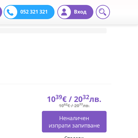
052 321 321
Вход
39
32
10
€ /
20
лв.
62
77
10
€ /
20
лв.
Неналичен
изпрати запитване