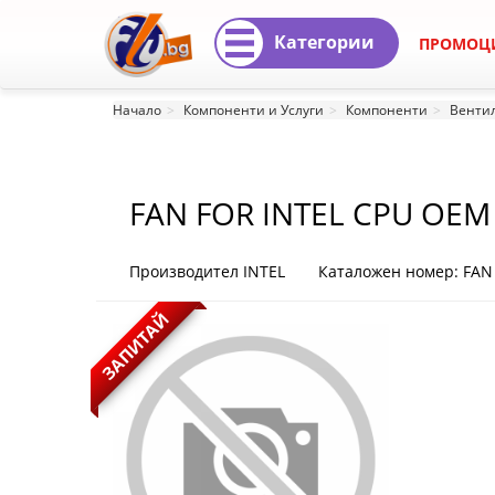
Категории
ПРОМОЦ
FAN
Начало
Компоненти и Услуги
Компоненти
Вентил
FOR
INTEL
FAN FOR INTEL CPU OEM
CPU
OEM
Производител INTEL
Каталожен номер: FAN
/LGA1200
ЗАПИТАЙ
FAN
FOR
CPU
OEM