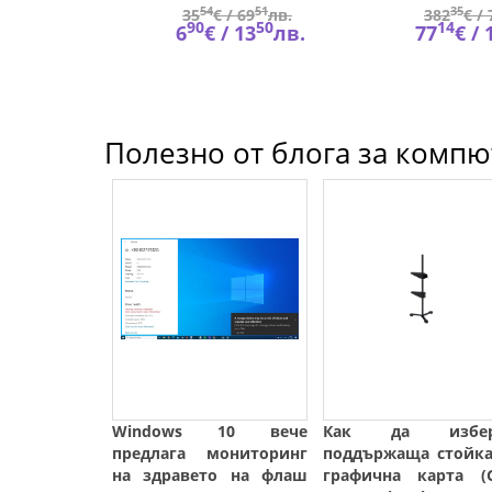
68
54
51
35
45
лв.
35
€ /
69
лв.
382
€ /
53
90
50
14
53
лв.
6
€ /
13
лв.
77
€ /
Полезно от блога за компют
Windows 10 вече
Как да избер
предлага мониторинг
поддържаща стойка
на здравето на флаш
графична карта (