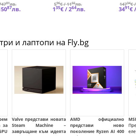
81
96
66
34
747
лв.
5
€ /
11
лв.
147
€ 
87
35
64
91
150
лв.
1
€ /
2
лв.
34
€ 
ри и лаптопи на Fly.bg
ем
Valve представи новата
AMD официално
MSI
 за
Steam Machine –
представи ново
П
GPU
завръщане към идеята
поколение Ryzen AI 400
ел