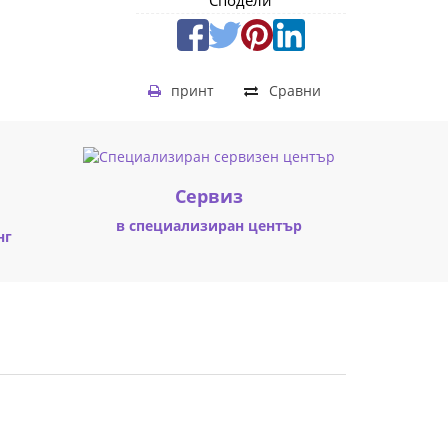
Сподели
принт
Сравни
Cервиз
в специализиран център
нг