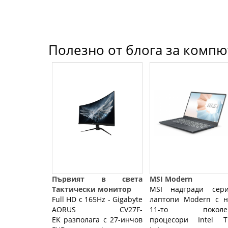
Полезно от блога за компют
Първият в света
MSI Modern
Тактически монитор
MSI надгради сери
Full HD с 165Hz - Gigabyte
лаптопи Modern с н
AORUS CV27F-
11-то поколе
EK разполага с 27-инчов
процесори Intel Ti