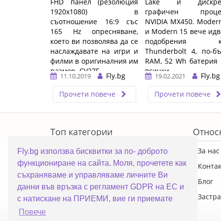
FHD панел (резолюция
Lake и дискре
1920x1080) в
графичен проце
съотношение 16:9 със
NVIDIA MX450. Moder
165 Hz опресняване,
и Modern 15 вече идв
което ви позволява да се
подобрения к
наслаждавате на игри и
Thunderbolt 4, по-б
филми в оригиналния им
RAM, 52 Wh батерия
размер. CV27F ...…
всички ...…
Fly.bg
Fly.bg
11.10.2019
19.02.2021
Прочети повече
Прочети повече
ERROR5
Топ категории
Относ
ПРОМОЦИИ
За нас
Fly.bg използва бисквитки за по- доброто
функциониране на сайта. Моля, прочетете как
Преносими компютри
Конта
съхраняваме и управляваме личните Ви
Настолни компютри
Блог
данни във връзка с регламент GDPR на ЕС и
Смартфони
Застра
с натискане на ПРИЕМИ, вие ги приемате
Повече