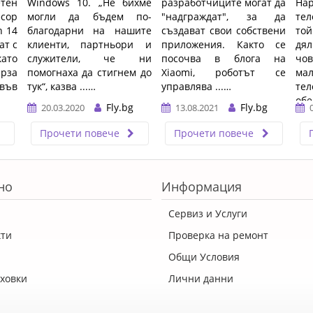
тен
Windows 10. „Не бихме
разработчиците могат да
На
сор
могли да бъдем по-
"надграждат", за да
те
n 14
благодарни на нашите
създават свои собствени
той
ат с
клиенти, партньори и
приложения. Както се
дя
ато
служители, че ни
посочва в блога на
чо
ърза
помогнаха да стигнем до
Xiaomi, роботът се
ма
 във
тук“, казва ...…
управлява ...…
т
обе
Fly.bg
Fly.bg
20.03.2020
13.08.2021
Прочети повече
Прочети повече
но
Информация
Сервиз и Услуги
кти
Проверка на ремонт
Общи Условия
ховки
Лични данни