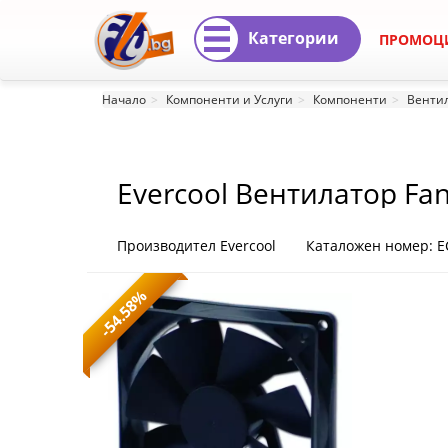
Категории
ПРОМОЦ
Evercool
Начало
Компоненти и Услуги
Компоненти
Вентил
Вентилатор
Fan
Evercool Вентилатор Fa
92x92x25
EL
Производител Evercool
Каталожен номер: E
Bearing
-54.58%
(2200rpm)
-
EC9225M12EA
EC9225M12EA