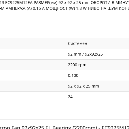
 EC9225M12EA РАЗМЕР(мм) 92 x 92 x 25 mm ОБОРОТИ В МИНУТ
FM АМПЕРАЖ (A) 0.15 A МОЩНОСТ (W) 1.8 W НИВО НА ШУМ КОН
Системен
92 mm / 92x92x25
2200 rpm
0.100
92 x 92 x 25 mm
24
тор Fan 92x92x25 EL Bearing (2200rpm) - EC9225M1