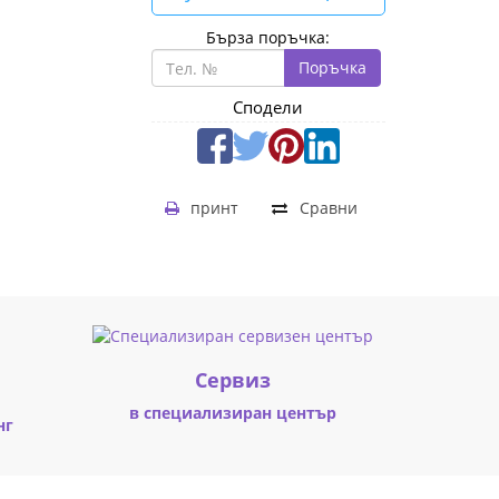
Бърза поръчка:
Поръчка
Сподели
принт
Сравни
Cервиз
в специализиран център
нг