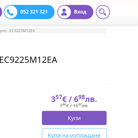
052 321 321
Вход
0rpm) - EC9225M12EA
- EC9225M12EA
57
98
3
€ /
6
лв.
86
37
7
€ /
15
лв.
Купи
Купи на изплащане