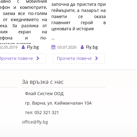
равно с мобилния
започна да пристига при
лефон и компютрите,
геймърите, а пазарът на
 заема все по-голям
памети се оказа
л от ежедневието на
главният герой в
века. За разлика от
ценовата й история
лкия екран на
елефона и по-
…
мистия лаптоп, ...…
Fly.bg
Fly.bg
02.05.2019
03.07.2026
Прочети повече
Прочети повече
За връзка с нас
Флай Систем ООД
гр. Варна, ул. Каймакчалан 10А
тел: 052 321 321
office@fly.bg