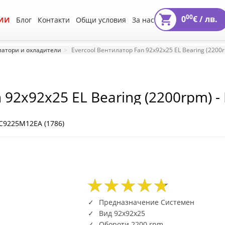
00
0
€ /
лв.
ИИ
Блог
Контакти
Общи условия
За нас
атори и охладители
Evercool Вентилатор Fan 92x92x25 EL Bearing (220
n 92x92x25 EL Bearing (2200rpm) 
C9225M12EA (1786)
86
37
15
86
37
15
Предназначение Системен
Вид 92x92x25
Обороти 2200 rpm