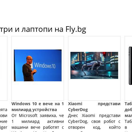
ри и лаптопи на Fly.bg
Windows 10 е вече на 1
Xiaomi представи
Таб
ята
милиард устройства
CyberDog
до
ови
От Microsoft заявиха, че
Днес Xiaomi представи
ма
ние
1 милиард активни
CyberDog, своя робот с
Таб
ger
машини вече работят с
отворен код, който
в 