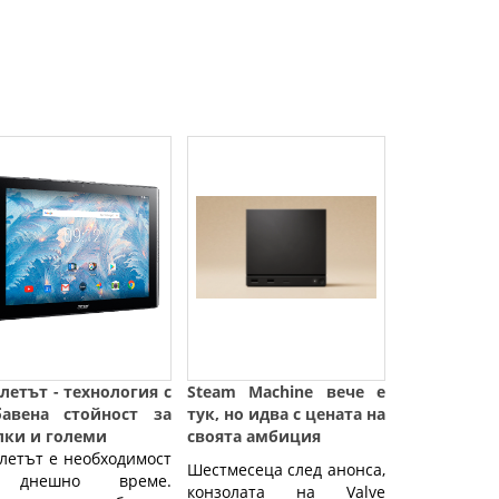
летът - технология с
Steam Machine вече е
бавена стойност за
тук, но идва с цената на
лки и големи
своята амбиция
летът е необходимост
Шестмесеца след анонса,
днешно време.
конзолата на Valve