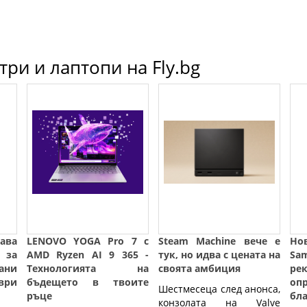
ри и лаптопи на Fly.bg
ава
LENOVO YOGA Pro 7 с
Steam Machine вече е
Но
 за
AMD Ryzen AI 9 365 -
тук, но идва с цената на
Sa
ани
Технологията на
своята амбиция
ре
ври
бъдещето в твоите
опр
Шестмесеца след анонса,
ръце
бл
конзолата на Valve