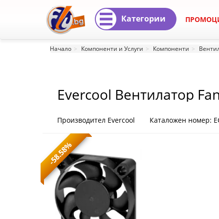
Категории
ПРОМОЦ
Evercool
Начало
Компоненти и Услуги
Компоненти
Вентил
Вентилатор
Fan
Evercool Вентилатор Fa
50x50x10
5V
Производител Evercool
Каталожен номер: E
EL
-58.58%
(4500RPM)
EC5010M05EA
EC5010M05EA
(1098)