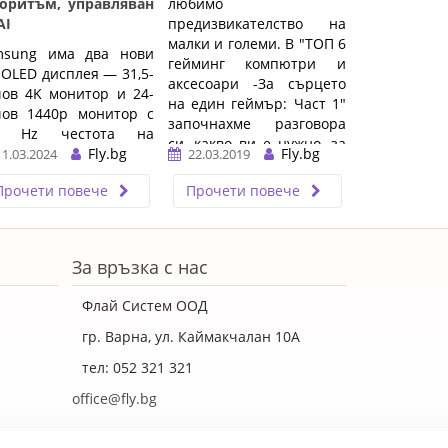
горитъм, управляван
любимо
AI
предизвикателство на
малки и големи. В "ТОП 6
msung има два нови
гейминг компютри и
OLED дисплея — 31,5-
аксесоари -За сърцето
ов 4K монитор и 24-
на един геймър: Част 1"
чов 1440p монитор с
започнахме разговора
0 Hz честота на
си, какво ви е нужно, за
ресняване и 0,03 ms
Fly.bg
Fly.bg
11.03.2024
22.03.2019
да им ...…
ме за реакция.
Прочети повече
Прочети повече
За връзка с нас
Флай Систем ООД
гр. Варна, ул. Каймакчалан 10А
тел: 052 321 321
office@fly.bg