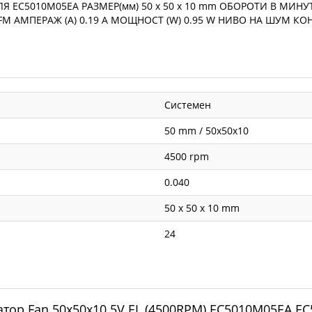
 EC5010M05EA РАЗМЕР(мм) 50 x 50 x 10 mm ОБОРОТИ В МИНУТ
CFM АМПЕРАЖ (A) 0.19 A МОЩНОСТ (W) 0.95 W НИВО НА ШУМ КО
Системен
50 mm / 50x50x10
4500 rpm
0.040
50 x 50 x 10 mm
24
атор Fan 50x50x10 5V EL (4500RPM) EC5010M05EA EC