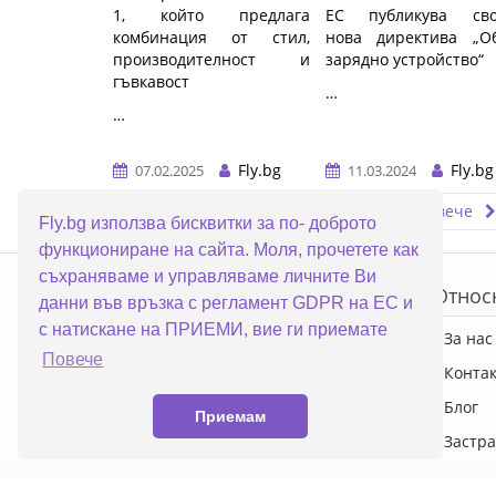
1, който предлага
ЕС публикува сво
комбинация от стил,
нова директива „О
производителност и
зарядно устройство“
гъвкавост
…
…
Fly.bg
Fly.bg
07.02.2025
11.03.2024
Прочети повече
Прочети повече
Fly.bg използва бисквитки за по- доброто
функциониране на сайта. Моля, прочетете как
ERROR5
съхраняваме и управляваме личните Ви
Топ категории
Относ
данни във връзка с регламент GDPR на ЕС и
с натискане на ПРИЕМИ, вие ги приемате
ПРОМОЦИИ
За нас
Повече
Преносими компютри
Конта
Настолни компютри
Блог
Приемам
Смартфони
Застра