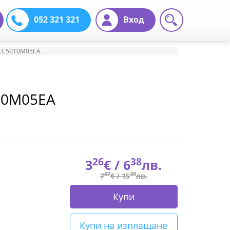
052 321 321
Вход
) EC5010M05EA
010M05EA
26
38
3
€ /
6
лв.
87
39
7
€ /
15
лв.
Купи
Купи на изплащане