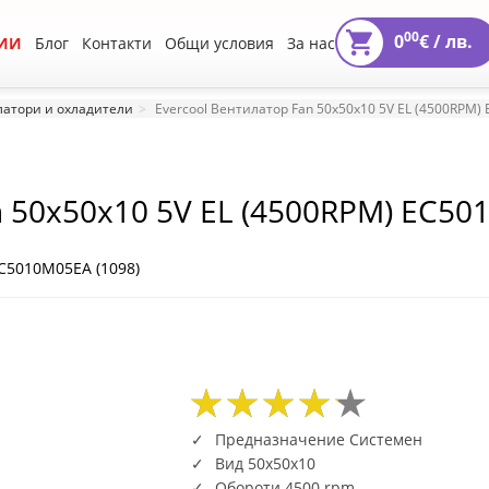
00
0
€ /
лв.
ИИ
Блог
Контакти
Общи условия
За нас
атори и охладители
Evercool Вентилатор Fan 50x50x10 5V EL (4500RPM
n 50x50x10 5V EL (4500RPM) EC5
C5010M05EA (1098)
87
39
15
87
39
15
Предназначение Системен
Вид 50x50x10
Обороти 4500 rpm