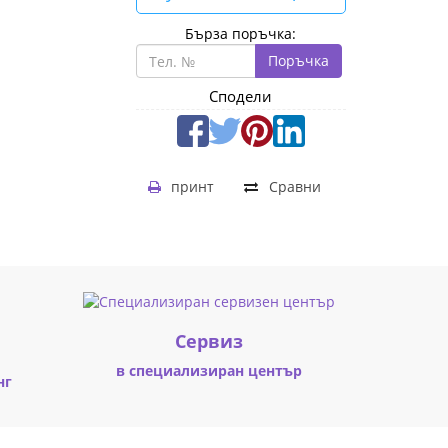
Бърза поръчка:
Поръчка
Сподели
принт
Сравни
Cервиз
в специализиран център
нг