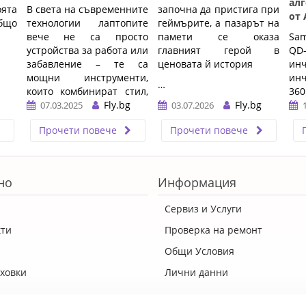
ал
ята
В света на съвременните
започна да пристига при
от 
бщо
технологии лаптопите
геймърите, а пазарът на
вече не са просто
памети се оказа
Sa
устройства за работа или
главният герой в
QD-
забавление – те са
ценовата й история
инч
мощни инструменти,
ин
…
които комбинират стил,
36
производителност и
Fly.bg
Fly.bg
оп
07.03.2025
03.07.2026
иновации. Един от най-
вре
Прочети повече
Прочети повече
впечатляващите
…
представители в тази
категория е LENOVO
YOGA Pro 7, задвижван от
но
Информация
процесора AMD Ryzen AI
9 365. Този модел е
Сервиз и Услуги
идеален избор за
креативни
кти
Проверка на ремонт
професионалисти,
Общи Условия
студенти и всеки, който
търси безкомпромисна
ховки
Лични данни
мощност в компактен и
елегантен дизайн.