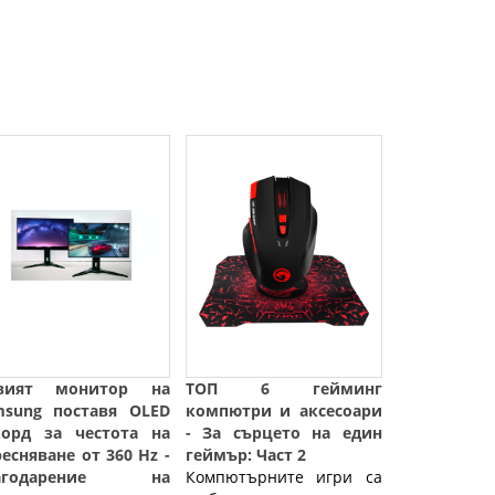
вият монитор на
ТОП 6 гейминг
msung поставя OLED
компютри и аксесоари
корд за честота на
- За сърцето на един
есняване от 360 Hz -
геймър: Част 2
агодарение на
Компютърните игри са