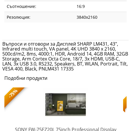
LAN,
Съотношение:
16:9
3x
Резолюция:
3840x2160
USB
3.0,
Въпроси и отговори за Дисплей SHARP LM431, 43",
Infrared multi touch, VA panel, 4K UHD 3840 x 2160,
RS232,
500cd/m2, 8ms, 4000:1, HDR, Android 14, 4GB RAM, 32GB
Storage, Arm Cortex Octa Core, 18/7, 3x HDMI, USB-C,
Speakers,
LAN, 3x USB 3.0, RS232, Speakers, BT, WLAN, Portrait, Tilt,
VESA 400, Black, PNLM431 17335
BT,
Подобни продукти
WLAN,
-75%
Portrait,
Tilt,
VESA
SONY FW-75EZ20L 75inch Professional Display