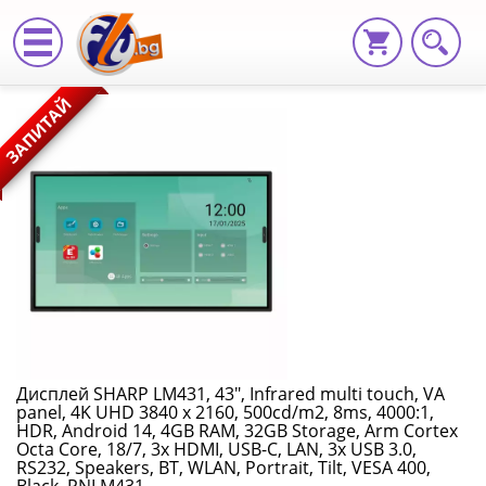
Дисплей
ЗАПИТАЙ
SHARP
LM431,
43",
Infrared
multi
touch,
VA
Дисплей SHARP LM431, 43", Infrared multi touch, VA
panel, 4K UHD 3840 x 2160, 500cd/m2, 8ms, 4000:1,
panel,
HDR, Android 14, 4GB RAM, 32GB Storage, Arm Cortex
Octa Core, 18/7, 3x HDMI, USB-C, LAN, 3x USB 3.0,
4K
RS232, Speakers, BT, WLAN, Portrait, Tilt, VESA 400,
Black, PNLM431