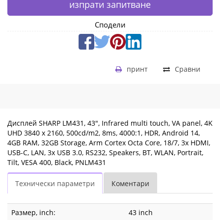
RAM,
изпрати запитване
32GB
Сподели
Storage,
Arm
принт
Сравни
Cortex
Octa
Core,
Дисплей SHARP LM431, 43", Infrared multi touch, VA panel, 4K
18/7,
UHD 3840 x 2160, 500cd/m2, 8ms, 4000:1, HDR, Android 14,
4GB RAM, 32GB Storage, Arm Cortex Octa Core, 18/7, 3x HDMI,
3x
USB-C, LAN, 3x USB 3.0, RS232, Speakers, BT, WLAN, Portrait,
Tilt, VESA 400, Black, PNLM431
HDMI,
Технически параметри
Коментари
USB-
C,
Размер, inch:
43 inch