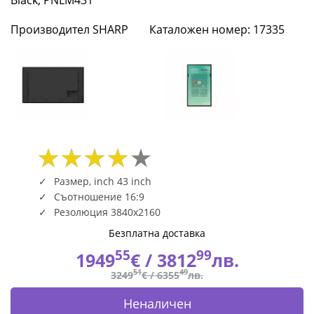
UHD
Производител SHARP
Каталожен номер: 17335
3840
x
2160,
500cd/m2,
8ms,
4000:1,
Размер, inch 43 inch
Съотношение 16:9
HDR,
Резолюция 3840x2160
Android
Безплатна доставка
55
99
1949
€ /
3812
лв.
14,
51
49
3249
€ /
6355
лв.
4GB
Неналичен