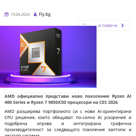
Fly.bg
19.04.2024
Прочети повече
AMD официално представи ново поколение Ryzen AI
400 Series и Ryzen 7 9850X3D процесори на CES 2026
AMD разширява портфолиото си с нови AI-ориентирани
CPU решения, които обещават по-силно AI ускорение и
подобрена игрова и интегрирана графична
производителност за следващото поколение лаптопи и
десктоп системи.