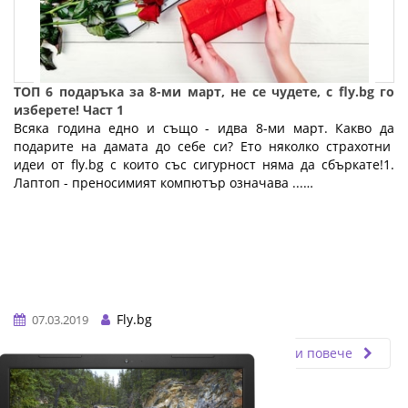
ТОП 6 подаръка за 8-ми март, не се чудете, с fly.bg го
изберете! Част 1
Всяка година едно и също - идва 8-ми март. Какво да
подарите на дамата до себе си? Ето няколко страхотни
идеи от fly.bg с които със сигурност няма да сбъркате!1.
Лаптоп - преносимият компютър означава ...…
Fly.bg
07.03.2019
Прочети повече