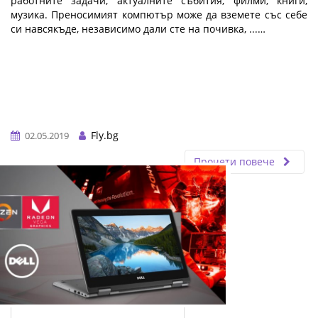
работните задачи, актуалните събития, филми, книги,
музика. Преносимият компютър може да вземете със себе
си навсякъде, независимо дали сте на почивка, ...…
Fly.bg
02.05.2019
Прочети повече