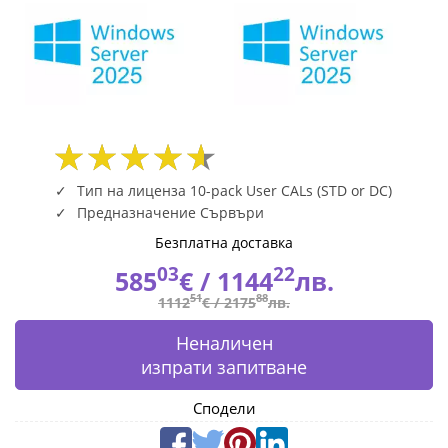
or
DC),
Cus
Kit,
only
Тип на лиценза 10-pack User CALs (STD or DC)
for
Предназначение Сървъри
Безплатна доставка
Sale
03
22
585
€ /
1144
лв.
with
51
88
1112
€ /
2175
лв.
Dell
Неналичен
изпрати запитване
Server
634-
Сподели