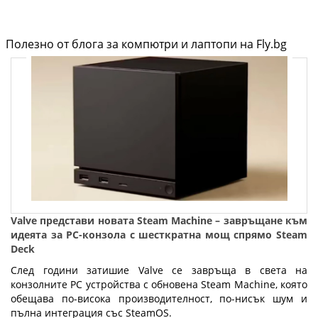
Полезно от блога за компютри и лаптопи на Fly.bg
Valve представи новата Steam Machine – завръщане към
идеята за PC-конзола с шесткратна мощ спрямо Steam
Deck
След години затишие Valve се завръща в света на
конзолните PC устройства с обновена Steam Machine, която
обещава по-висока производителност, по-нисък шум и
пълна интеграция със SteamOS.