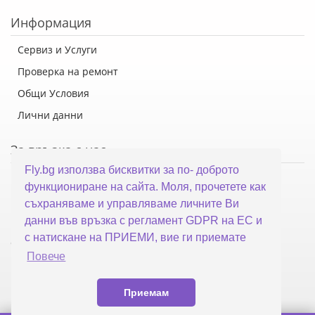
Информация
Сервиз и Услуги
Проверка на ремонт
Общи Условия
Лични данни
За връзка с нас
Fly.bg използва бисквитки за по- доброто
Флай Систем ООД
функциониране на сайта. Моля, прочетете как
гр. Варна, ул. Каймакчалан 10А
съхраняваме и управляваме личните Ви
тел: 052 321 321
данни във връзка с регламент GDPR на ЕС и
с натискане на ПРИЕМИ, вие ги приемате
office@fly.bg
Повече
Приемам