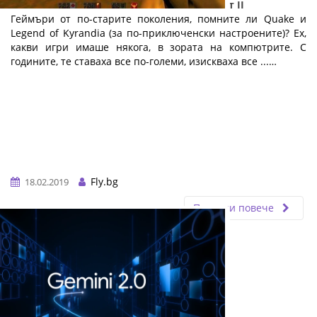
Електронните спортове и геймингът: Част II
Геймъри от по-старите поколения, помните ли Quake и
Legend of Kyrandia (за по-приключенски настроените)? Ех,
какви игри имаше някога, в зората на компютрите. С
годините, те ставаха все по-големи, изискваха все ...…
Fly.bg
18.02.2019
Прочети повече