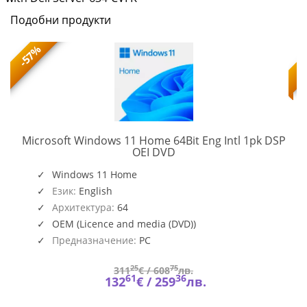
Подобни продукти
-57%
Microsoft Windows 11 Home 64Bit Eng Intl 1pk DSP
KW9-
OEI DVD
00632
Windows 11 Home
Език:
English
Архитектура:
64
OEM (Licence and media (DVD))
Предназначение:
PC
25
75
311
€ /
608
лв.
61
36
132
€ /
259
лв.