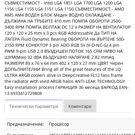
СЪВМЕСТИМОСТ - Intel LGA 1851 LGA 1700 LGA 1200 LGA
1156 LGA 1155 LGA 1151 LGA 1150 СЪВМЕСТИМОСТ - AMD
AM5 AM4 ВОДЕН БЛОК Меден ВОДНО ОХЛАЖДАНЕ -
ДЪЛЖИНА НА ТРЪБИТЕ 410 mm ПОМПА ОБОРОТИ 2500-
3400 RPM ПОМПА ВОЛТАЖ DC 12 V РАЗМЕР НА ВЕНТИЛАТОР
120 x 120 x 25 mm x 3 pcs RGB Addressable Да ТИП НА
ЛАГЕРА Fluid Dynamic Bearing ОБОРОТИ НА ВЪРТЕНЕ 500-
2150 RPM КОНЕКТОР 3 pin ADD-RGB 5V (V-D-NC-G) 4 pin
PWM 9-pin USB 2.0 ВЪЗДУШЕН ПОТОК 165 CFM НИВО НА
ШУМ(Max) 32 dBA ВЪЗДУШНО НАЛЯГАНЕ 2.82 mmAq
РАЗМЕРИ 89 x 76 x 64 mm 402 x 120 x 27 mm ЦВЯТ Черен
ДОПЪЛНИТЕЛНИ Bring all of the great features of the LQ
ULTRA ARGB coolers alive in DeepCreative FL12 fans frame
the radiator with vivid ARGB halos ANTI-LEAK TECHNOLOGY
Easy installation process ГАРАНЦИЯ 36 месеца БАРКОД EAN-
13 6933412729808
Технически параметри
Коментари
Предназначение:
Процесор