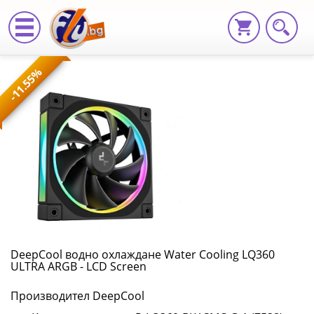
DeepCool
-11.55%
водно
охлаждане
Water
Cooling
LQ360
ULTRA
ARGB
DeepCool водно охлаждане Water Cooling LQ360
ULTRA ARGB - LCD Screen
-
Производител DeepCool
LCD