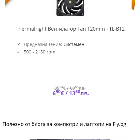
TL-
-
Thermalright Вентилатор Fan 120mm - TL-B12
B12
(5945)
Предназначение:
Системен
500 - 2150 rpm
54
51
35
€ /
69
лв.
90
50
6
€ /
13
лв.
Полезно от блога за компютри и лаптопи на Fly.bg