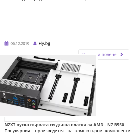
Fly.bg
06.12.2019
Прочети повече
NZXT пуска първата си дънна платка за AMD - N7 B550
Популярният производител на компютърни компоненти