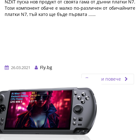
NZXT пуска нов продукт от своята гама от дънни платки N7.
Този компонент обаче е малко по-различен от обичайните
платки N7, тъй като ще бъде първата ...…
Fly.bg
26.03.2021
Прочети повече