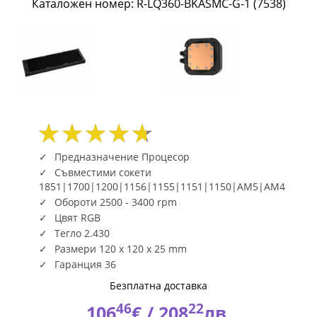
Каталожен номер: R-LQ360-BKASMC-G-1 (7538)
Screen
R-
LQ360-
BKASMC-
G-
1
Предназначение Процесор
Съвместими сокети
(7538)
1851|1700|1200|1156|1155|1151|1150|AM5|AM4
Обороти 2500 - 3400 rpm
|
Цвят RGB
Fly.bg
Тегло 2.430
Размери 120 x 120 x 25 mm
Гаранция 36
Безплатна доставка
46
22
106
€ /
208
лв.