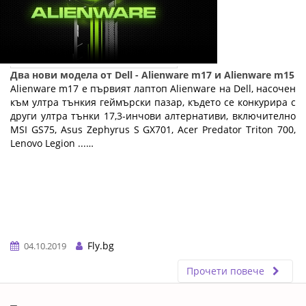
Два нови модела от Dell - Alienware m17 и Alienware m15
Alienware m17 е първият лаптоп Alienware на Dell, насочен
към ултра тънкия геймърски пазар, където се конкурира с
други ултра тънки 17,3-инчови алтернативи, включително
MSI GS75, Asus Zephyrus S GX701, Acer Predator Triton 700,
Lenovo Legion ...…
Fly.bg
04.10.2019
Прочети повече
ERROR5