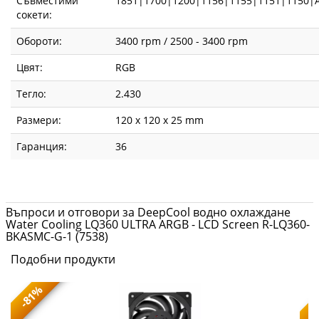
Съвместими
1851|1700|1200|1156|1155|1151|1150
сокети:
Обороти:
3400 rpm / 2500 - 3400 rpm
Цвят:
RGB
Тегло:
2.430
Размери:
120 x 120 x 25 mm
Гаранция:
36
Въпроси и отговори за DeepCool водно охлаждане
Water Cooling LQ360 ULTRA ARGB - LCD Screen R-LQ360-
BKASMC-G-1 (7538)
Подобни продукти
-81%