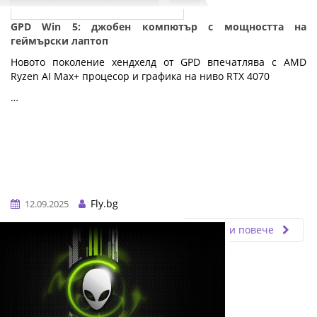
GPD Win 5: джобен компютър с мощността на
геймърски лаптоп
Новото поколение хендхелд от GPD впечатлява с AMD
Ryzen AI Max+ процесор и графика на ниво RTX 4070
…
Fly.bg
12.09.2025
Прочети повече