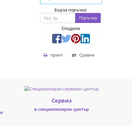
Бърза поръчка:
Поръчка
Сподели
принт
Сравни
Cервиз
в специализиран център
нг