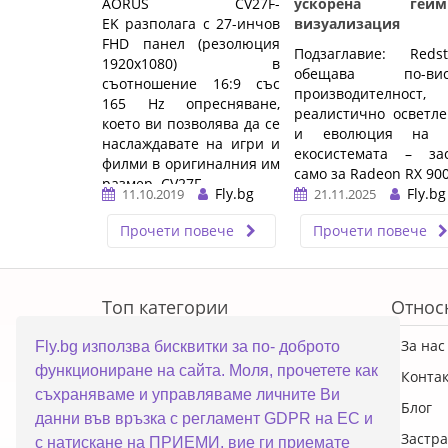
AORUS CV27F-
ускорена гейм
EK разполага с 27-инчов
визуализация
FHD панел (резолюция
Подзаглавие: Redst
1920x1080) в
обещава по-вис
съотношение 16:9 със
производителност, 
165 Hz опресняване,
реалистично осветл
което ви позволява да се
и еволюция на 
наслаждавате на игри и
екосистемата – зас
филми в оригиналния им
само за Radeon RX 90
размер. CV27F ...…
Fly.bg
Fly.bg
11.10.2019
21.11.2025
…
Прочети повече
Прочети повече
ERROR5
Топ категории
Относ
ПРОМОЦИИ
За нас
Fly.bg използва бисквитки за по- доброто
функциониране на сайта. Моля, прочетете как
Преносими компютри
Конта
съхраняваме и управляваме личните Ви
Настолни компютри
Блог
данни във връзка с регламент GDPR на ЕС и
Смартфони
Застра
с натискане на ПРИЕМИ, вие ги приемате