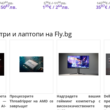
81
96
66
34
747
лв.
5
€ /
11
лв.
147
€ 
87
35
64
07
150
лв.
1
€ /
2
лв.
35
€ 
ри и лаптопи на Fly.bg
юта
Процесорите
Надградете вашия
De
e —
Threadripper на AMD се
гейминг компютър с
п
AI-
завръщат
висококачествените
пр