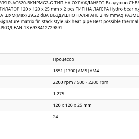
Я R-AG620-BKNPMG2-G ТИП НА ОХЛАЖДАНЕТО Въздушно СЪВМЕС
АТОР 120 x 120 x 25 mm x 2 pcs ТИП НА ЛАГЕРА Hydro beari
А ШУМ(Max) 29.22 dBA ВЪЗДУШНО НАЛЯГАНЕ 2.49 mmAq РАЗМЕРИ
ture matrix fin stack style Six heat-pipe Best possible thermal 
БАРКОД EAN-13 6933412729891
Процесор
1851|1700|AM5|AM4
2200 rpm / 500 - 2200 rpm
1.275
120 x 120 x 25 mm
24