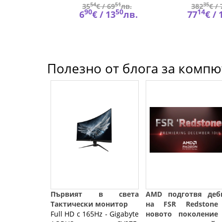
68
54
51
35
45
лв.
35
€ /
69
лв.
382
€ /
53
90
50
14
53
лв.
6
€ /
13
лв.
77
€ /
Полезно от блога за компют
Първият в света
AMD подготвя деб
Тактически монитор
на FSR Redston
Full HD с 165Hz - Gigabyte
новото поколение 