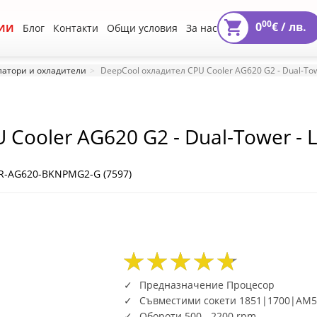
00
0
€ /
лв.
ИИ
Блог
Контакти
Общи условия
За нас
атори и охладители
DeepCool охладител CPU Cooler AG620 G2 - Dual-To
 Cooler AG620 G2 - Dual-Tower -
R-AG620-BKNPMG2-G (7597)
55
40
75
55
40
75
Предназначение Процесор
Съвместими сокети 1851|1700|AM
Обороти 500 - 2200 rpm