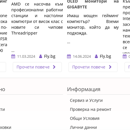
инг
OLED монитори на
Kъ
AMD се насочва към
GIGABYTE
пp
професионални работни
пp
one
станции и настолни
Имаш мощен гейминг
Іnt
ока
компютри от висок клас с
компютър? Вземи
з
по-
новите си чипове
монитор, който да му
нa
ение
Threadripper
подхожда.
тex
FSR
…
вc
ега
ce
00
…
yвe
Fly.bg
Fly.bg
11.03.2024
14.06.2024
ĸaт
пp
Прочети повече
Прочети повече
cep
но
Информация
Сервиз и Услуги
кти
Проверка на ремонт
Общи Условия
ховки
Лични данни