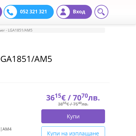
052 321 321
Вход
wer - LGA1851/AM5
 LGA1851/AM5
15
70
36
€ /
70
лв.
55
40
38
€ /
75
лв.
Купи
5|AM4
Купи на изплащане