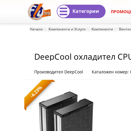
Категории
ПРОМОЦ
DeepCool
Начало
Компоненти и Услуги
Компоненти
Вентил
охладител
CPU
DeepCool охладител CPU
Cooler
AG620
Производител DeepCool
Каталожен номер: 
G2
-6.23%
-
Dual-
Tower
-