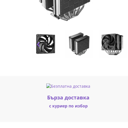
LGA1851/AM5
R-
AG620-
BKNPMG2-
G
(7597)
|
Fly.bg
Бърза доставка
с куриер по избор