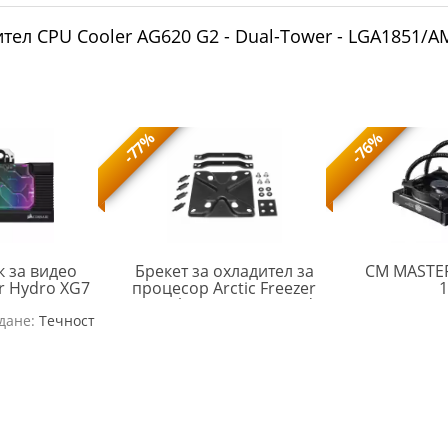
тел CPU Cooler AG620 G2 - Dual-Tower - LGA1851/
-77%
-76%
к за видео
Брекет за охладител за
CM MASTER
ir Hydro XG7
процесор Arctic Freezer
1
2070 Series
34 Intel LGA1700 Upgrade
CRS-
ARCTIC-
дане:
 Edition
Течност
Kit
ACC-
FAN-
9020008-
MPSAS00892A
WW