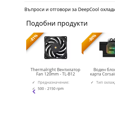
Въпроси и отговори за DeepCool охлади
Подобни продукти
-81%
-80%
 охлаждане
Thermalright Вентилатор
Воден бло
TL-
 III Pro 360
Fan 120mm - TL-B12
карта Corsa
ACFRE00184A
B12
Black
RGB за RTX 
(6537)
(5945)
чение:
Предназначение:
Тип охлаж
Founders
Системен
|AM5|AM4
500 - 2150 rpm
rpm