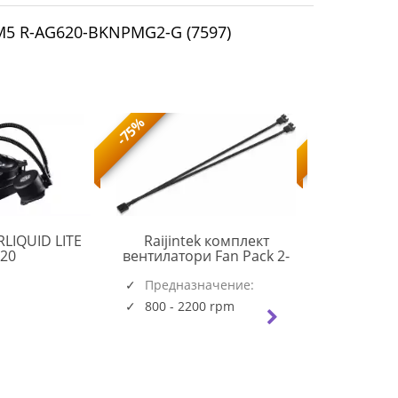
AM5 R-AG620-BKNPMG2-G (7597)
-75%
-73%
LIQUID LITE
Raijintek комплект
Arctic
CM
20
вентилатори Fan Pack 2-
венти
MASTERLIQUID
in-1 2x120mm - AGERAS 12
140x140x16
LITE
0R40B00260
Предназначение:
WHITE ARGB-2
PWM PST -
Предна
120
(5723)
Системен
Системен
800 - 2200 rpm
150 - 1