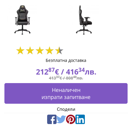
|
Fly.bg
Безплатна доставка
87
34
212
€ /
416
лв.
37
48
413
€ /
808
лв.
Неналичен
изпрати запитване
Сподели