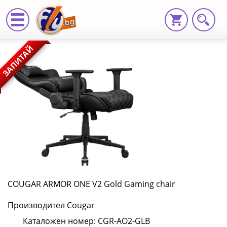
COUGAR
ЗАПИТАЙ
ARMOR
ONE
V2
Gold
Gaming
chair
CGR-
COUGAR ARMOR ONE V2 Gold Gaming chair
AO2-
Производител Cougar
GLB
Каталожен номер: CGR-AO2-GLB