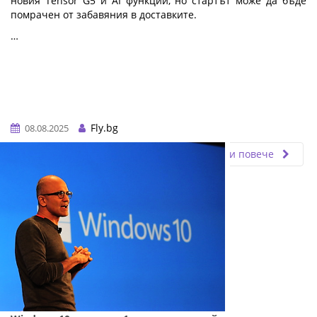
новия Tensor G5 и AI функции, но стартът може да бъде
помрачен от забавяния в доставките.
…
Fly.bg
08.08.2025
Прочети повече