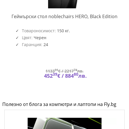
NOBLE-
NOBL
Геймърски стол noblechairs HERO, Black Edition
GAGC-
GAGC
405
167
Товароносимост:
150 кг.
Цвят:
Черен
Гаранция:
24
91
74
1133
€ /
2217
лв.
39
80
452
€ /
884
лв.
Полезно от блога за компютри и лаптопи на Fly.bg