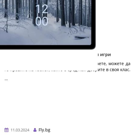
Nokia T21 - Дълготраен таблет за работа и игри
Независимо дали работите, учите или играете, можете да
го правите на таблет, който е сред най-добрите в своя клас.
…
Fly.bg
11.03.2024