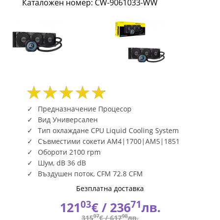
Каталожен номер: CW-9061033-WW
9061033-
WW
|
Fly.bg
Предназначение Процесор
Вид Универсален
Тип охлаждане CPU Liquid Cooling System
Съвместими сокети AM4|1700|AM5|1851
Обороти 2100 rpm
Шум, dB 36 dB
Въздушен поток, CFM 72.8 CFM
Безплатна доставка
03
71
121
€ /
236
лв.
97
98
315
€ /
617
лв.