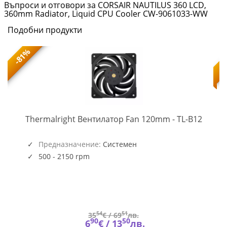
Въпроси и отговори за CORSAIR NAUTILUS 360 LCD,
360mm Radiator, Liquid CPU Cooler CW-9061033-WW
Подобни продукти
-81%
TL-
-
Thermalright Вентилатор Fan 120mm - TL-B12
B12
(5945)
Предназначение:
Системен
500 - 2150 rpm
54
51
35
€ /
69
лв.
90
50
6
€ /
13
лв.