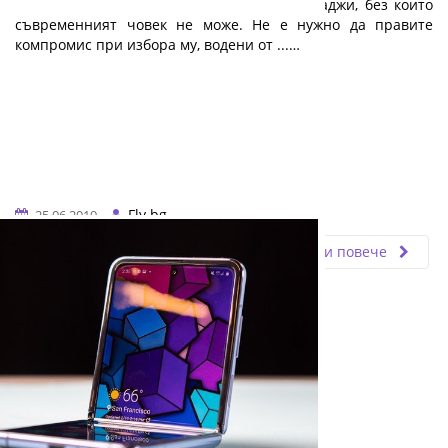
място в класацията на технологичните джаджи, без които
съвременният човек не може. Не е нужно да правите
компромис при избора му, водени от ...…
Fly.bg
25.06.2019
Прочети повече