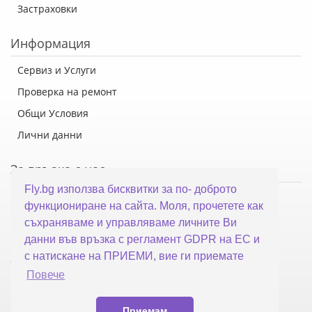
Застраховки
Информация
Сервиз и Услуги
Проверка на ремонт
Общи Условия
Лични данни
За връзка с нас
Fly.bg използва бисквитки за по- доброто
Флай Систем ООД
функциониране на сайта. Моля, прочетете как
гр. Варна, ул. Каймакчалан 10А
съхраняваме и управляваме личните Ви
тел: 052 321 321
данни във връзка с регламент GDPR на ЕС и
с натискане на ПРИЕМИ, вие ги приемате
office@fly.bg
Повече
Приемам