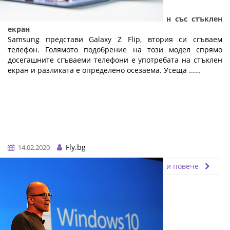
Samsung Galaxy Z Flip - сгъваем телефон със стъклен
екран
Samsung представи Galaxy Z Flip, втория си сгъваем
телефон. Голямото подобрение на този модел спрямо
досегашните сгъваеми телефони е употребата на стъклен
екран и разликата е определено осезаема. Усеща ...…
Fly.bg
14.02.2020
Прочети повече