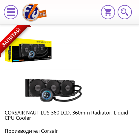
CORSAIR
ЗАПИТАЙ
NAUTILUS
360
LCD,
360mm
Radiator,
Liquid
CPU
CORSAIR NAUTILUS 360 LCD, 360mm Radiator, Liquid
CPU Cooler
Cooler
Производител Corsair
CW-