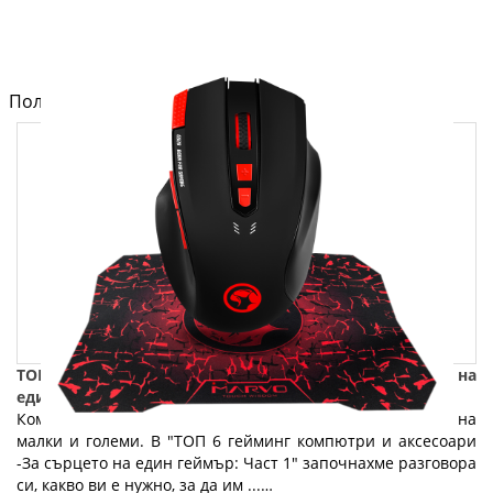
Полезно от блога за компютри и лаптопи на Fly.bg
ТОП 6 гейминг компютри и аксесоари - За сърцето на
един геймър: Част 2
Компютърните игри са любимо предизвикателство на
малки и големи. В "ТОП 6 гейминг компютри и аксесоари
-За сърцето на един геймър: Част 1" започнахме разговора
си, какво ви е нужно, за да им ...…