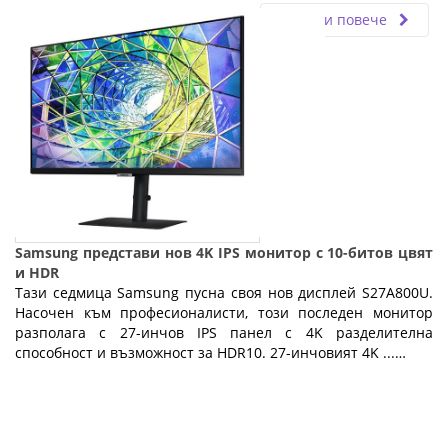
Прочети повече
Samsung представи нов 4K IPS монитор с 10-битов цвят
и HDR
Тази седмица Samsung пусна своя нов дисплей S27A800U.
Насочен към професионалисти, този последен монитор
разполага с 27-инчов IPS панел с 4K разделителна
способност и възможност за HDR10. 27-инчовият 4K ...…