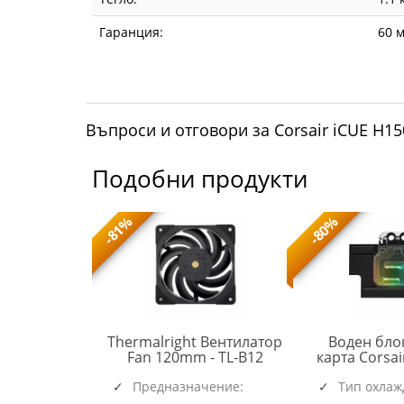
Гаранция:
60 м
Въпроси и отговори за Corsair iCUE H15
Подобни продукти
-81%
-80%
 охлаждане
Thermalright Вентилатор
Воден бло
TL-
 III Pro 360
Fan 120mm - TL-B12
карта Corsa
ACFRE00184A
B12
Black
RGB за RTX 
(6537)
(5945)
чение:
Предназначение:
Тип охлаж
Founders