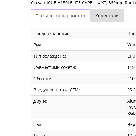
Corsair iCUE H150i ELITE CAPELLIX XT, 360mm Radia
Технически параметри
Коментари
Предназначение:
Про
Вид:
Уни
Тип охлаждане:
CPU 
Съвместими сокети:
115
Обороти:
210
Въздушен поток, CFM:
65.5
Други:
Alu
PWM
RGB
Цвят:
Чер
Тегло:
1.1 