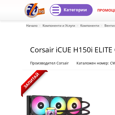
Категории
ПРОМОЦ
Corsair
Начало
Компоненти и Услуги
Компоненти
Вентил
iCUE
H150i
Corsair iCUE H150i ELITE
ELITE
CAPELLIX
Производител Corsair
Каталожен номер: C
XT,
ЗАПИТАЙ
360mm
Radiator,
Liquid
CPU