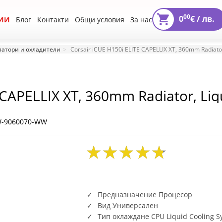
00
0
€ /
лв.
ИИ
Блог
Контакти
Общи условия
За нас
атори и охладители
Corsair iCUE H150i ELITE CAPELLIX XT, 360mm Radiator
 CAPELLIX XT, 360mm Radiator, Liq
W-9060070-WW
Предназначение Процесор
Вид Универсален
Тип охлаждане CPU Liquid Cooling S