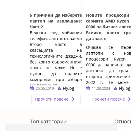
5 причини да изберете
Новите процесори
лаптоп на изплащане:
серията AMD Ryzen 
Част 2
6000 за бизнес лапт
Веднага след мобилния
Всичко, което тря
телефон, лаптопът заема
да знаете
второ място в
Очаква се първ
класацията на
лаптопи с нов
технологичните джаджи,
процесори Ryzen 
без които съвременният
6000 да започнат д
човек не може. Не е
доставят до края
нужно да правите
второто тримесечие
компромис при избора
2022 г. Те може
му, водени от ...…
Fly.bg
включват Elitebook 
Fly.bg
25.06.2019
11.03.2024
845 и 865 на HP, как
Прочети повече
Прочети повече
серията ThinkPad Z, 
T16 и X13 на Lenovo.
ERROR5
…
Топ категории
Относ