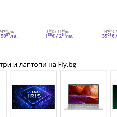
9020008-
MPSAS00892A
WW
81
96
66
34
747
лв.
5
€ /
11
лв.
147
€ 
87
35
64
03
150
лв.
1
€ /
2
лв.
35
€ 
ри и лаптопи на Fly.bg