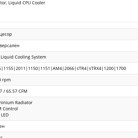
tor, Liquid CPU Cooler
цесор
версален
Liquid Cooling System
6|1155|2011|1150|1151|AM4|2066|sTR4|sTRX4|1200|1700
0 rpm
7 / 65.57 CFM
minium Radiator
 Control
 LED
ен
кг