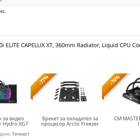
ес.
0i ELITE CAPELLIX XT, 360mm Radiator, Liquid CPU 
-77%
-76%
к за видео
Брекет за охладител за
CM MASTER
ir Hydro XG7
процесор Arctic Freezer
1
2070 Series
34 Intel LGA1700 Upgrade
CRS-
ARCTIC-
дане:
 Edition
Течност
Kit
ACC-
FAN-