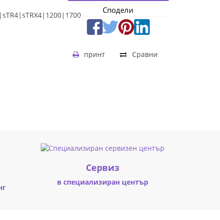
Сподели
|sTR4|sTRX4|1200|1700
принт
Сравни
Cервиз
в специализиран център
нг