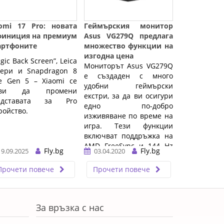
aomi 17 Pro: новата
Геймърския монитор
финиция на премиум
Asus VG279Q предлага
артфоните
множество функции на
изгодна цена
gic Back Screen”, Leica
Мониторът Asus VG279Q
мери и Snapdragon 8
е създаден с много
te Gen 5 – Xiaomi се
удобни геймърски
тви да промени
екстри, за да ви осигури
едставата за Pro
едно по-добро
ройство.
изживяване по време на
игра. Тези функции
включват поддръжка на
AMD FreeSync и 144 Hz
Fly.bg
Fly.bg
19.09.2025
03.04.2020
скорост на опресняване.
...…
Прочети повече
Прочети повече
За връзка с нас