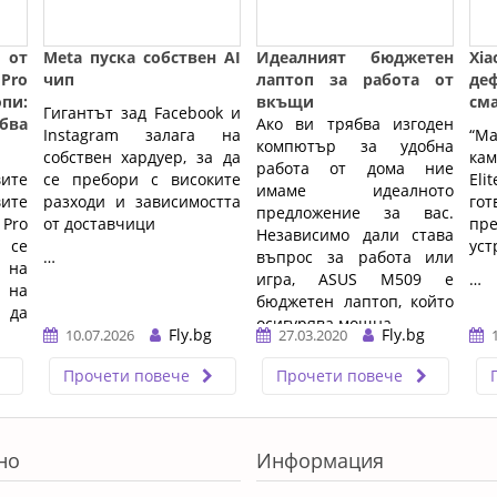
 от
Meta пуска собствен AI
Идеалният бюджетен
Xi
Pro
чип
лаптоп за работа от
де
опи:
вкъщи
см
Гигантът зад Facebook и
бва
Ако ви трябва изгоден
Instagram залага на
“Ma
компютър за удобна
собствен хардуер, за да
ка
работа от дома ние
ите
се пребори с високите
Eli
имаме идеалното
ите
разходи и зависимостта
го
предложение за вас.
Pro
от доставчици
пр
Независимо дали става
а се
уст
…
въпрос за работа или
 на
игра, ASUS M509 е
…
 на
бюджетен лаптоп, който
 да
осигурява мощна ...…
835,
Fly.bg
Fly.bg
10.07.2026
27.03.2020
то и
Прочети повече
Прочети повече
T14,
но
Информация