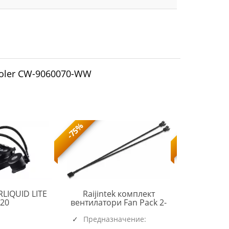
Cooler CW-9060070-WW
-75%
-73%
LIQUID LITE
Raijintek комплект
Arctic
CM
20
вентилатори Fan Pack 2-
венти
MASTERLIQUID
in-1 2x120mm - AGERAS 12
140x140x16
LITE
0R40B00260
Предназначение:
WHITE ARGB-2
PWM PST -
Предна
120
(5723)