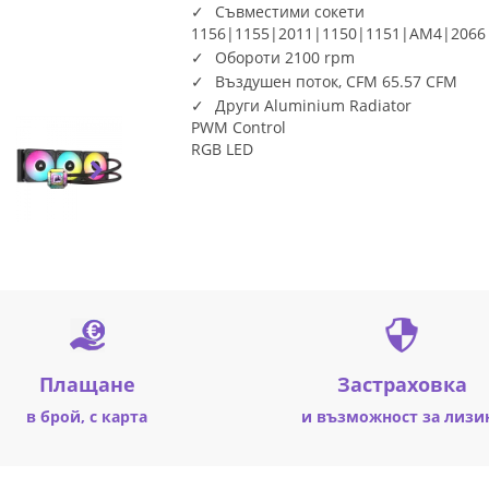
Съвместими сокети
1156|1155|2011|1150|1151|AM4|2066
Обороти 2100 rpm
Въздушен поток, CFM 65.57 CFM
Други Aluminium Radiator
PWM Control
RGB LED
Плащане
Застраховка
в брой, с карта
и възможност за лизи