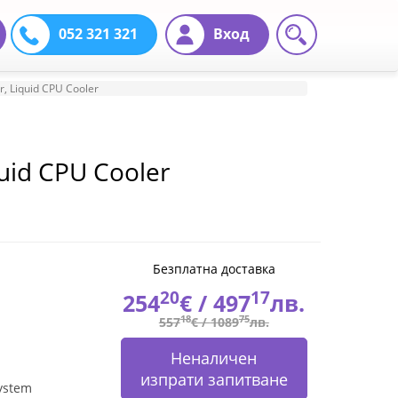
052 321 321
Вход
, Liquid CPU Cooler
uid CPU Cooler
Безплатна доставка
20
17
254
€ /
497
лв.
18
75
557
€ /
1089
лв.
Неналичен
изпрати запитване
ystem