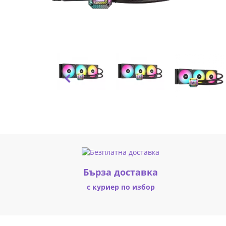
Cooler
CW-
9060070-
WW
|
Fly.bg
Бърза доставка
с куриер по избор