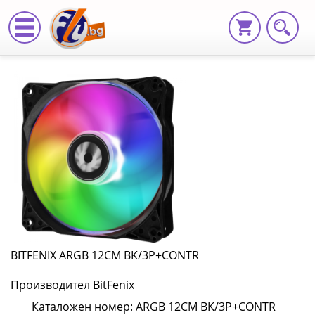
BITFENIX
ARGB
12CM
BK/3P+CONTR
ARGB
12CM
BK/3P+CONTR
|
BITFENIX ARGB 12CM BK/3P+CONTR
Fly.bg
Производител BitFenix
Каталожен номер: ARGB 12CM BK/3P+CONTR