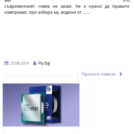
място в класацията на технологичните джаджи, без които
съвременният човек не може. Не е нужно да правите
компромис при избора му, водени от ...…
Fly.bg
25.06.2019
Прочети повече