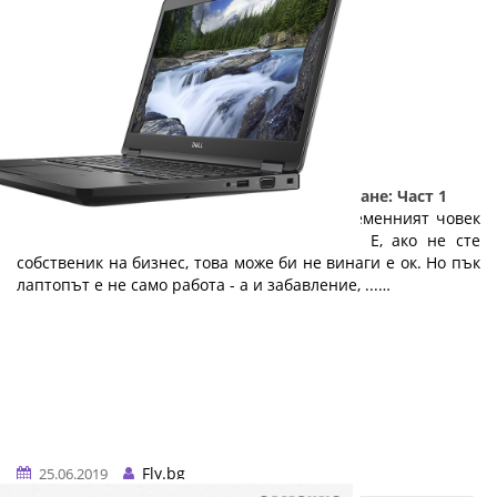
5 причини да изберете лаптоп на изплащане: Част 1
Лаптопът е необходимост, без която съвременният човек
не може. Той е офисът навсякъде с вас. Е, ако не сте
собственик на бизнес, това може би не винаги е ок. Но пък
лаптопът е не само работа - а и забавление, ...…
Fly.bg
25.06.2019