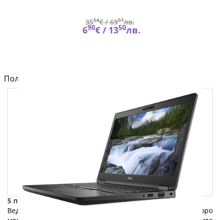
54
51
35
€ /
69
лв.
90
50
6
€ /
13
лв.
Полезно от блога за компютри и лаптопи на Fly.bg
5 причини да изберете лаптоп на изплащане: Част 2
Веднага след мобилния телефон, лаптопът заема второ