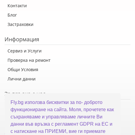
Контакти
Блог
Застраховки
Информация
Сервиз и Услуги
Проверка на ремонт
Общи Условия
Лични данни
За връзка с нас
Fly.bg използва бисквитки за по- доброто
Флай Систем ООД
функциониране на сайта. Моля, прочетете как
гр. Варна, ул. Каймакчалан 10А
съхраняваме и управляваме личните Ви
тел: 052 321 321
данни във връзка с регламент GDPR на ЕС и
с натискане на ПРИЕМИ, вие ги приемате
office@fly.bg