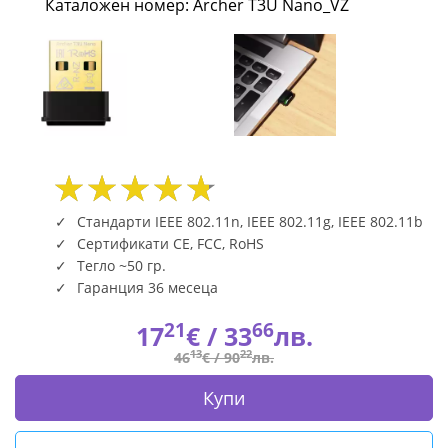
Каталожен номер: Archer T3U Nano_VZ
MU-
MIMO
Archer
T3U
Nano_VZ
|
Стандарти IEEE 802.11n, IEEE 802.11g, IEEE 802.11b
Сертификати CE, FCC, RoHS
Fly.bg
Тегло ~50 гр.
Гаранция 36 месеца
21
66
17
€ /
33
лв.
13
22
46
€ /
90
лв.
Купи