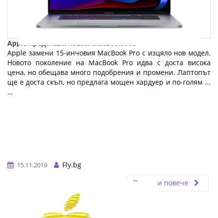
Apple представи новия MacBook Pro
Apple замени 15-инчовия MacBook Pro с изцяло нов модел.
Новото поколение на MacBook Pro идва с доста висока
цена, но обещава много подобрения и промени. Лаптопът
ще е доста скъп, но предлага мощен хардуер и по-голям ...
…
Fly.bg
15.11.2019
Прочети повече