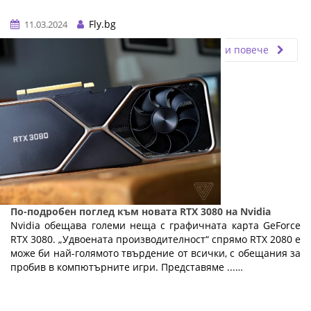
Fly.bg
11.03.2024
Прочети повече
По-подробен поглед към новата RTX 3080 на Nvidia
Nvidia обещава големи неща с графичната карта GeForce
RTX 3080. „Удвоената производителност“ спрямо RTX 2080 е
може би най-голямото твърдение от всички, с обещания за
пробив в компютърните игри. Представяме ...…