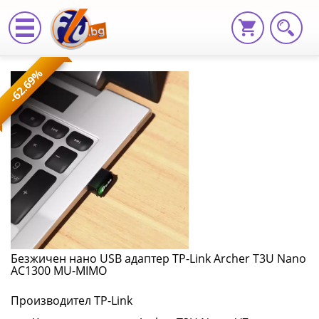
Безжичен
-62.69%
нано
USB
адаптер
TP-
Link
Archer
T3U
Безжичен нано USB адаптер TP-Link Archer T3U Nano
AC1300 MU-MIMO
Nano
Производител TP-Link
AC1300