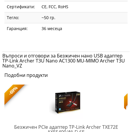
Сертификати:
CE, FCC, RoHS
Тегло:
~50 гр.
Гаранция:
36 месеца
Въпроси и отговори за Безжичен нано USB адаптер
TP-Link Archer T3U Nano AC1300 MU-MIMO Archer T3U
Nano_VZ
Подобни продукти
-69%
Безжичен PCIe адаптер TP-Link Archer TXE72E
Archer
AXE5400 Wi-Fi 6E