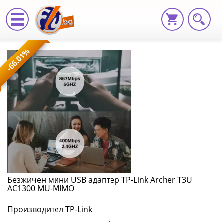
Безжичен
-66.01%
мини
USB
адаптер
TP-
Link
Archer
T3U
Безжичен мини USB адаптер TP-Link Archer T3U
AC1300 MU-MIMO
AC1300
Производител TP-Link
MU-