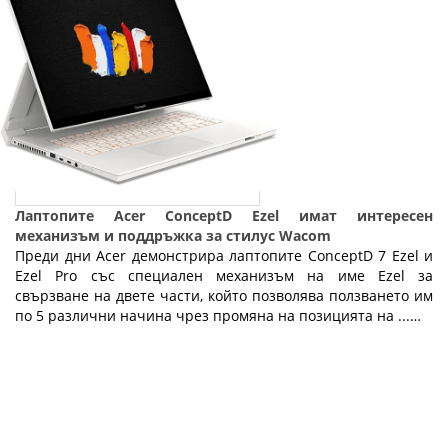
Лаптопите Acer ConceptD Ezel имат интересен
механизъм и поддръжка за стилус Wacom
Преди дни Acer демонстрира лаптопите ConceptD 7 Ezel и
Ezel Pro със специален механизъм на име Ezel за
свързване на двете части, който позволява ползването им
по 5 различни начина чрез промяна на позицията на ...…