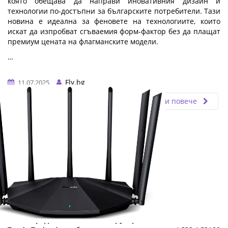
която обещава да направи иновативния дизайн и
технологии по-достъпни за българските потребители. Тази
новина е идеална за феновете на технологиите, които
искат да изпробват сгъваемия форм-фактор без да плащат
премиум цената на флагманските модели.
…
Fly.bg
11.07.2025
Прочети повече
Tenda представя нов AC2100 рутер