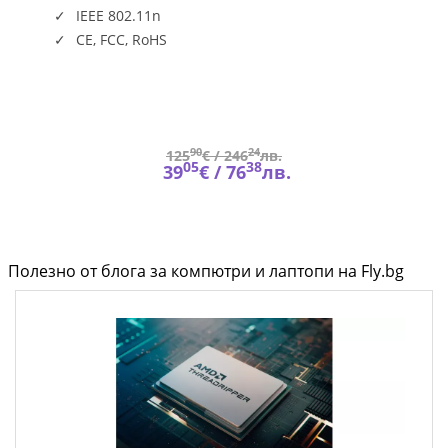
N
IEEE 802.11n
CE, FCC, RoHS
90
24
125
€ /
246
лв.
05
38
39
€ /
76
лв.
Полезно от блога за компютри и лаптопи на Fly.bg