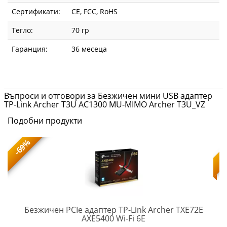
Сертификати:
CE, FCC, RoHS
Тегло:
70 гр
Гаранция:
36 месеца
Въпроси и отговори за Безжичен мини USB адаптер
TP-Link Archer T3U AC1300 MU-MIMO Archer T3U_VZ
Подобни продукти
-69%
Безжичен PCIe адаптер TP-Link Archer TXE72E
Archer
AXE5400 Wi-Fi 6E
TXE72E_VZ