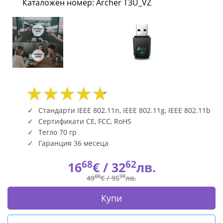
Каталожен номер: Archer T3U_VZ
MIMO
Archer
T3U_VZ
|
Fly.bg
Стандарти IEEE 802.11n, IEEE 802.11g, IEEE 802.11b
Сертификати CE, FCC, RoHS
Тегло 70 гр
Гаранция 36 месеца
68
62
16
€ /
32
лв.
08
99
49
€ /
95
лв.
Купи