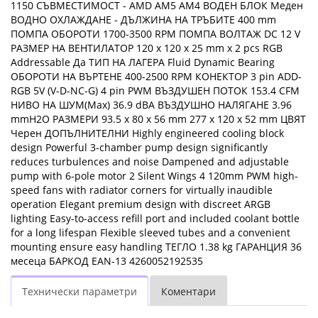
1150 СЪВМЕСТИМОСТ - AMD AM5 AM4 ВОДЕН БЛОК Меден
ВОДНО ОХЛАЖДАНЕ - ДЪЛЖИНА НА ТРЪБИТЕ 400 mm
ПОМПА ОБОРОТИ 1700-3500 RPM ПОМПА ВОЛТАЖ DC 12 V
РАЗМЕР НА ВЕНТИЛАТОР 120 x 120 x 25 mm x 2 pcs RGB
Addressable Да ТИП НА ЛАГЕРА Fluid Dynamic Bearing
ОБОРОТИ НА ВЪРТЕНЕ 400-2500 RPM КОНЕКТОР 3 pin ADD-
RGB 5V (V-D-NC-G) 4 pin PWM ВЪЗДУШЕН ПОТОК 153.4 CFM
НИВО НА ШУМ(Max) 36.9 dBA ВЪЗДУШНО НАЛЯГАНЕ 3.96
mmH2O РАЗМЕРИ 93.5 x 80 x 56 mm 277 x 120 x 52 mm ЦВЯТ
Черен ДОПЪЛНИТЕЛНИ Highly engineered cooling block
design Powerful 3-chamber pump design significantly
reduces turbulences and noise Dampened and adjustable
pump with 6-pole motor 2 Silent Wings 4 120mm PWM high-
speed fans with radiator corners for virtually inaudible
operation Elegant premium design with discreet ARGB
lighting Easy-to-access refill port and included coolant bottle
for a long lifespan Flexible sleeved tubes and a convenient
mounting ensure easy handling ТЕГЛО 1.38 kg ГАРАНЦИЯ 36
месеца БАРКОД EAN-13 4260052192535
Технически параметри
Коментари