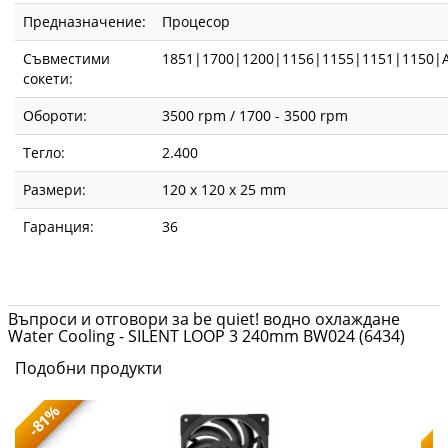
Предназначение:
Процесор
Съвместими
1851|1700|1200|1156|1155|1151|1150
сокети:
Обороти:
3500 rpm / 1700 - 3500 rpm
Тегло:
2.400
Размери:
120 x 120 x 25 mm
Гаранция:
36
Въпроси и отговори за be quiet! водно охлаждане
Water Cooling - SILENT LOOP 3 240mm BW024 (6434)
Подобни продукти
-81%