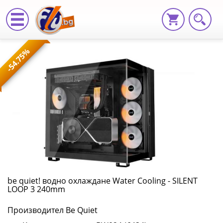
be
-54.75%
quiet!
водно
охлаждане
Water
Cooling
-
SILENT
be quiet! водно охлаждане Water Cooling - SILENT
LOOP 3 240mm
LOOP
Производител Be Quiet
3