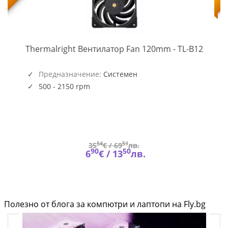
TL-
-
Thermalright Вентилатор Fan 120mm - TL-B12
B12
(5945)
Предназначение:
Системен
500 - 2150 rpm
54
51
35
€ /
69
лв.
90
50
6
€ /
13
лв.
Полезно от блога за компютри и лаптопи на Fly.bg