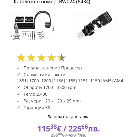
Каталожен номер: BW024 (6434)
240mm
BW024
(6434)
|
Fly.bg
Предназначение Процесор
Съвместими сокети
1851|1700|1200|1156|1155|1151|1150|AM5|AM4
Обороти 1700 - 3500 rpm
Тегло 2.400
Размери 120 x 120 x 25 mm
Гаранция 36
Безплатна доставка
38
66
115
€ /
225
лв.
00
74
255
€ /
498
лв.