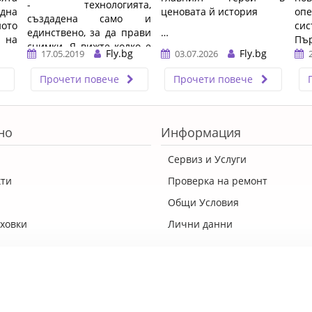
- технологията,
дна
ценовата й история
оп
създадена само и
ото
си
единствено, за да прави
…
на
Пъ
снимки. Я вижте колко е
 на
Fly.bg
Fly.bg
кои
17.05.2019
03.07.2026
голям, дори, когато е в
а 2
с
малък формат. ...…
Прочети повече
Прочети повече
нг
па
нае
Sa
тази
те
 ще
обн
но
Информация
ажба
баз
…
Сервиз и Услуги
кти
Проверка на ремонт
Общи Условия
ховки
Лични данни