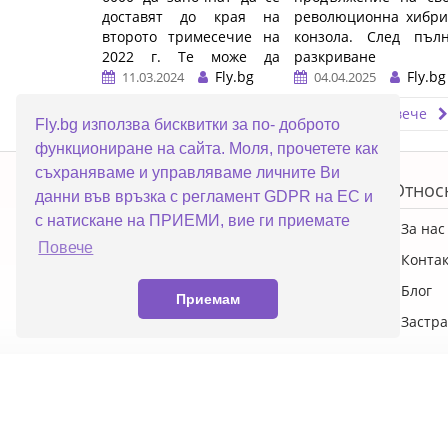
доставят до края на
революционна хибри
второто тримесечие на
конзола. След пълн
2022 г. Те може да
разкриване 
включват Elitebook 835,
Fly.bg
детайлите по време
Fly.bg
11.03.2024
04.04.2025
845 и 865 на HP, както и
Nintendo Direct н
Прочети повече
Прочети повече
серията ThinkPad Z, T14,
април, гейми
Fly.bg използва бисквитки за по- доброто
T16 и X13 на Lenovo.
общността вече з
функциониране на сайта. Моля, прочетете как
какво да очаква от 
ERROR5
…
съхраняваме и управляваме личните Ви
нова машина, която
Топ категории
Относ
бъде пусната в прод
данни във връзка с регламент GDPR на ЕС и
на 5 юни 2025 г.
с натискане на ПРИЕМИ, вие ги приемате
ПРОМОЦИИ
За нас
…
Повече
Преносими компютри
Конта
Настолни компютри
Блог
Приемам
Смартфони
Застра
© 2026 Fly.bg Всички права запазени