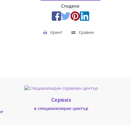
Сподели
принт
Сравни
Cервиз
в специализиран център
нг