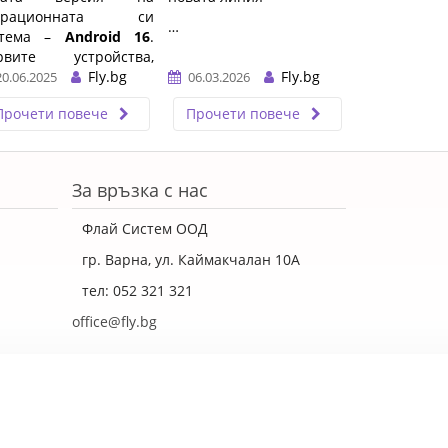
ерационната си
…
стема –
Android 16
.
рвите устройства,
то я получиха, са Pixel
Fly.bg
Fly.bg
20.06.2025
06.03.2026
мартфоните, а
Прочети повече
Прочети повече
ралелно с това
msung стартира
стове на своята
овена среда
One UI 8
,
За връзка с нас
ирана на Android 16.
Флай Систем ООД
гр. Варна, ул. Каймакчалан 10А
тел: 052 321 321
office@fly.bg
изработка
dgsoft.eu