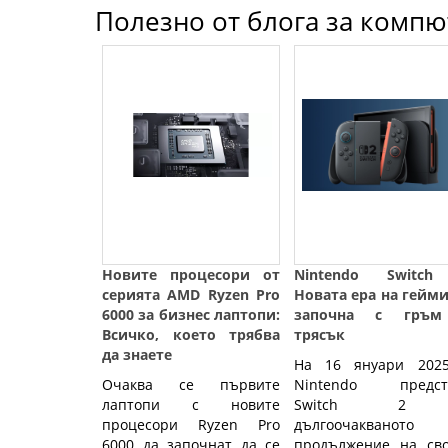
Полезно от блога за компют
Новите процесори от
Nintendo Switch
серията AMD Ryzen Pro
Новата ера на гейм
6000 за бизнес лаптопи:
започна с гръ
Всичко, което трябва
трясък
да знаете
На 16 януари 2025
Очаква се първите
Nintendo предст
лаптопи с новите
Switch 2
процесори Ryzen Pro
дългоочакваното
6000 да започнат да се
продължение на сво