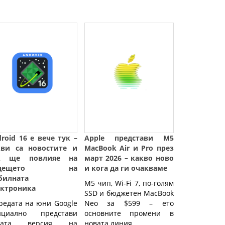
roid 16 е вече тук –
Apple представи M5
кви са новостите и
MacBook Air и Pro през
к ще повлияе на
март 2026 – какво ново
ъдещето на
и кога да ги очакваме
билната
M5 чип, Wi-Fi 7, по-голям 
ектроника
SSD и бюджетен MacBook 
редата на юни Google
Neo за $599 – ето 
ициално представи
основните промени в 
вата версия на
новата линия