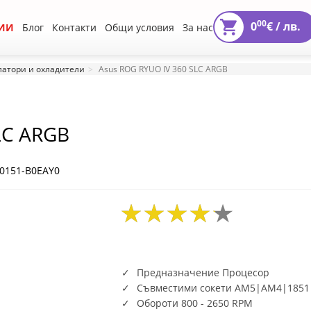
00
0
€ /
лв.
ИИ
Блог
Контакти
Общи условия
За нас
атори и охладители
Asus ROG RYUO IV 360 SLC ARGB
LC ARGB
0151-B0EAY0
Предназначение Процесор
Съвместими сокети AM5|AM4|1851
Обороти 800 - 2650 RPM