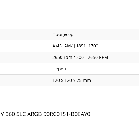
Процесор
AM5|AM4|1851|1700
2650 rpm / 800 - 2650 RPM
Черен
120 x 120 x 25 mm
IV 360 SLC ARGB 90RC0151-B0EAY0