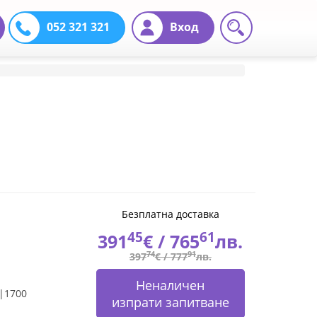
052 321 321
Вход
Безплатна доставка
45
61
391
€ /
765
лв.
74
91
397
€ /
777
лв.
Неналичен
|1700
изпрати запитване