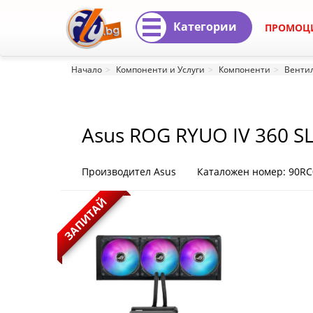
Категории
ПРОМОЦ
Asus
Начало
Компоненти и Услуги
Компоненти
Вентил
ROG
RYUO
Asus ROG RYUO IV 360 S
IV
360
Производител Asus
Каталожен номер: 90RC
SLC
ЗАПИТАЙ
ARGB
90RC0151-
B0EAY0
|