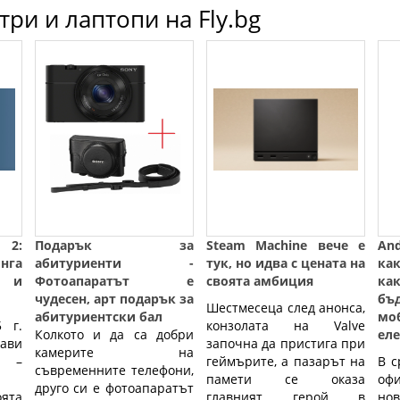
ри и лаптопи на Fly.bg
 2:
Подарък за
Steam Machine вече е
And
инга
абитуриенти -
тук, но идва с цената на
ка
м и
Фотоапаратът е
своята амбиция
ка
чудесен, арт подарък за
б
Шестмесеца след анонса,
абитуриентски бал
мо
 г.
конзолата на Valve
Колкото и да са добри
ел
ави
започна да пристига при
камерите на
 –
геймърите, а пазарът на
В с
съвременните телефони,
памети се оказа
оф
друго си е фотоапаратът
ята
главният герой в
но