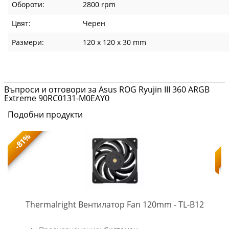
Обороти:
2800 rpm
Цвят:
Черен
Размери:
120 x 120 x 30 mm
Въпроси и отговори за Asus ROG Ryujin III 360 ARGB
Extreme 90RC0131-M0EAY0
Подобни продукти
-81%
TL-
-
Thermalright Вентилатор Fan 120mm - TL-B12
B12
(5945)