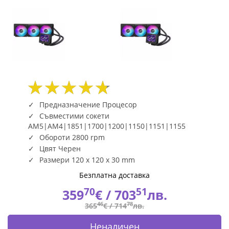
Fly.bg
Предназначение Процесор
Съвместими сокети
AM5|AM4|1851|1700|1200|1150|1151|1155
Обороти 2800 rpm
Цвят Черен
Размери 120 x 120 x 30 mm
Безплатна доставка
70
51
359
€ /
703
лв.
46
78
365
€ /
714
лв.
Неналичен