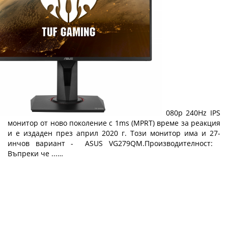
Ревю на ASUS TUF Gaming VG259QM
ASUS TUF Gaming VG259QM е 24.5-инчов 1080p 240Hz IPS
монитор от ново поколение с 1ms (MPRT) време за реакция
и е издаден през април 2020 г. Този монитор има и 27-
инчов вариант - ASUS VG279QM.Производителност:
Въпреки че ...…