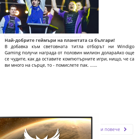
Най-добрите геймъри на планетата са българи!
В добавка към световната титла отборът ни Windigo
Gaming получи награда от половин милион долараАко още
се чудите, как да оставите компютърните игри, нищо, че са
ви много на сърце, то - помислете пак. ...…
Fly.bg
22.03.2019
Прочети повече