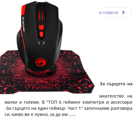
Fly.bg
18.09.2020
Прочети повече
ТОП 6 гейминг компютри и аксесоари - За сърцето на
един геймър: Част 2
Компютърните игри са любимо предизвикателство на
малки и големи. В "ТОП 6 гейминг компютри и аксесоари
-За сърцето на един геймър: Част 1" започнахме разговора
си, какво ви е нужно, за да им ...…