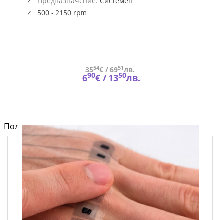
Предназначение:
Системен
500 - 2150 rpm
54
51
35
€ /
69
лв.
90
50
6
€ /
13
лв.
Полезно от блога за компютри и лаптопи на Fly.bg