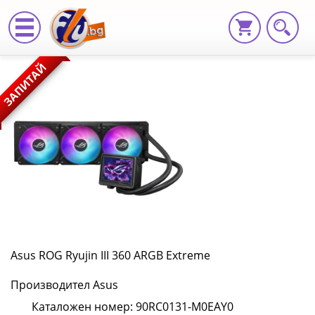
Asus
ЗАПИТАЙ
ROG
Ryujin
III
360
ARGB
Extreme
90RC0131-
Asus ROG Ryujin III 360 ARGB Extreme
M0EAY0
Производител Asus
|
Каталожен номер: 90RC0131-M0EAY0