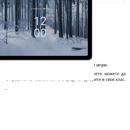
Nokia T21 - Дълготраен таблет за работа и игри
Независимо дали работите, учите или играете, можете да
го правите на таблет, който е сред най-добрите в своя клас.
…