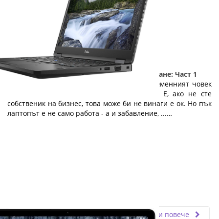
5 причини да изберете лаптоп на изплащане: Част 1
Лаптопът е необходимост, без която съвременният човек
не може. Той е офисът навсякъде с вас. Е, ако не сте
собственик на бизнес, това може би не винаги е ок. Но пък
лаптопът е не само работа - а и забавление, ...…
Fly.bg
25.06.2019
Прочети повече