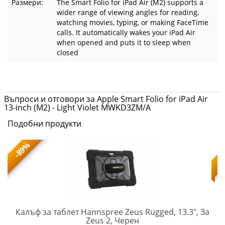
Размери:
The Smart Folio for iPad Air (M2) supports a
wider range of viewing angles for reading,
watching movies, typing, or making FaceTime
calls. It automatically wakes your iPad Air
when opened and puts it to sleep when
closed
Въпроси и отговори за Apple Smart Folio for iPad Air
13-inch (M2) - Light Violet MWKD3ZM/A
Подобни продукти
-89%
Калъф за таблет Hannspree Zeus Rugged, 13.3", За
HSG-
Zeus 2, Черен