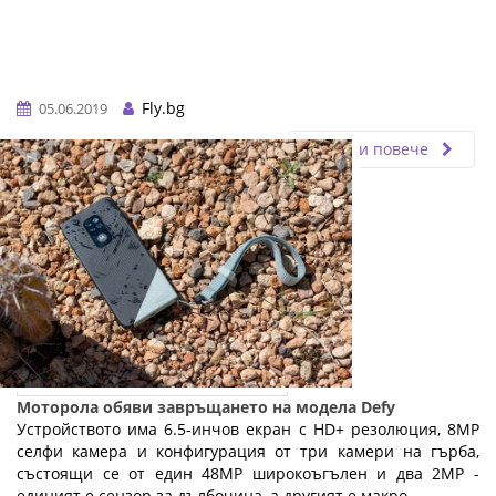
Fly.bg
05.06.2019
Прочети повече
Моторола обяви завръщането на модела Defy
Устройството има 6.5-инчов екран с HD+ резолюция, 8MP
селфи камера и конфигурация от три камери на гърба,
състоящи се от един 48MP широкоъгълен и два 2MP -
единият е сензор за дълбочина, а другият е макро ...…