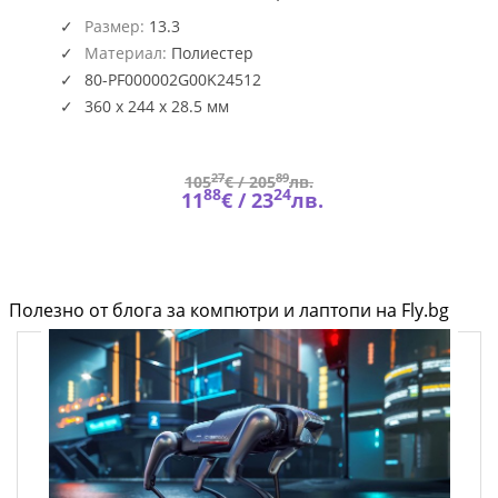
ACC-
2G00K
Размер:
13.3
Материал:
Полиестер
80-PF000002G00K24512
360 x 244 x 28.5 мм
27
89
105
€ /
205
лв.
88
24
11
€ /
23
лв.
Полезно от блога за компютри и лаптопи на Fly.bg