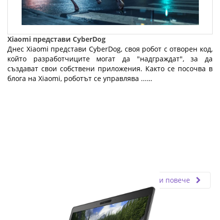
Xiaomi представи CyberDog
Днес Xiaomi представи CyberDog, своя робот с отворен код,
който разработчиците могат да "надграждат", за да
създават свои собствени приложения. Както се посочва в
блога на Xiaomi, роботът се управлява ...…
Fly.bg
13.08.2021
Прочети повече