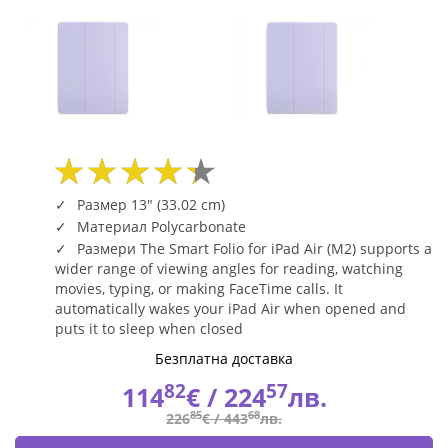
Light
Violet
MWKD3ZM/A
|
Fly.bg
Размер 13" (33.02 cm)
Материал Polycarbonate
Размери The Smart Folio for iPad Air (M2) supports a
wider range of viewing angles for reading, watching
movies, typing, or making FaceTime calls. It
automatically wakes your iPad Air when opened and
puts it to sleep when closed
Безплатна доставка
82
57
114
€ /
224
лв.
85
68
226
€ /
443
лв.