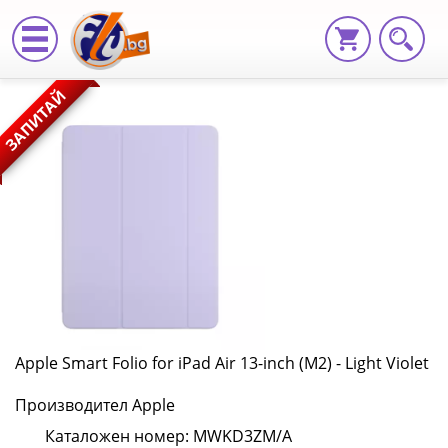
Apple
ЗАПИТАЙ
Smart
Folio
for
iPad
Air
13-
inch
Apple Smart Folio for iPad Air 13-inch (M2) - Light Violet
(M2)
Производител Apple
-
Каталожен номер: MWKD3ZM/A