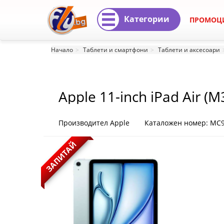
Категории
ПРОМОЦ
Apple
Начало
Таблети и смартфони
Таблети и аксесоари
11-
inch
Apple 11-inch iPad Air (M
iPad
Air
Производител Apple
Каталожен номер: MC
(M3)
ЗАПИТАЙ
Wi-
Fi
128GB
-