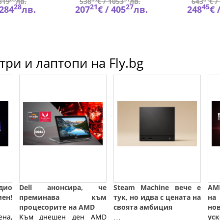
819
лв.
538
€ /
1053
лв.
643
€ /
28
21
27
45
284
лв.
207
€ /
405
лв.
248
€ 
ри и лаптопи на Fly.bg
дио
Dell анонсира, че
Steam Machine вече е
AM
ен!
преминава към
тук, но идва с цената на
на
процесорите на AMD
своята амбиция
но
на,
Kъм днeшeн дeн АМD
ус