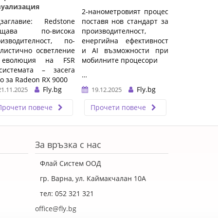
зуализация
2-нанометровият процес
дзаглавие: Redstone
поставя нов стандарт за
ещава по-висока
производителност,
оизводителност, по-
енергийна ефективност
листично осветление
и AI възможности при
еволюция на FSR
мобилните процесори
осистемата – засега
…
о за Radeon RX 9000
Fly.bg
Fly.bg
21.11.2025
19.12.2025
Прочети повече
Прочети повече
За връзка с нас
Флай Систем ООД
гр. Варна, ул. Каймакчалан 10А
тел: 052 321 321
office@fly.bg