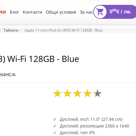
00
0
€ /
лв.
ИИ
Блог
Контакти
Общи условия
За нас
Таблети
Apple 11-inch iPad Air (M3) Wi-Fi 128GB - Blue
3) Wi-Fi 128GB - Blue
9X4HC/A
Дисплей, inch 11.0" (27.94 cm)
Дисплей, резолюция 2360 x 1640
Дисплей, тип IPS