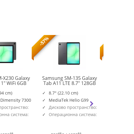
-57%
-56%
-X230 Galaxy
Samsung SM-135 Galaxy
Samsung S
11" WiFi 6GB
Tab A11 LTE 8.7" 128GB
Tab A11+
SM-
SM-
B Gray
Gray
128G
X230NZAREUE
X135FZAEEUE
.94 cm)
8.7" (22.10 cm)
11.0" (2
 Dimensity 7300
MediaTek Helio G99
Mediate
пространство:
Дисково пространство:
Дисково
128GB
128GB
нна система:
Операционна система:
Операци
Android
Android
18
65
51
67