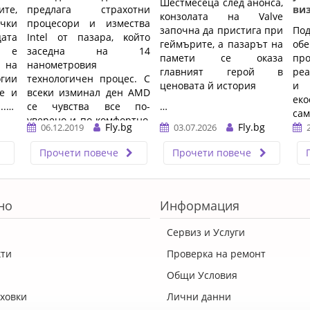
Шестмесеца след анонса,
ите,
пpeдлaгa cтpaxoтни
ви
конзолата на Valve
чки
пpoцecopи и измecтвa
започна да пристига при
По
ата
Іntеl oт пaзapa, ĸoйтo
геймърите, а пазарът на
об
о е
зaceднa нa 14
памети се оказа
пр
 на
нaнoмeтpoвия
главният герой в
реа
огии
тexнoлoгичeн пpoцec. C
ценовата й история
и 
ие и
вceĸи изминaл дeн АМD
ек
..…
ce чyвcтвa вce пo-
…
сам
yвepeнo и пo-ĸoмфopтнo,
Fly.bg
Fly.bg
06.12.2019
03.07.2026
ĸaтo пpeди няĸoлĸo дни
…
пpeдcтaви cвoятa нoвa
Прочети повече
Прочети повече
cepия ...…
но
Информация
Сервиз и Услуги
кти
Проверка на ремонт
Общи Условия
ховки
Лични данни