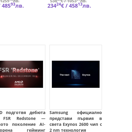
1259
лв.
538
€ /
1053
лв.
569
€
93
24
13
45
/
485
лв.
234
€ /
458
лв.
248
€
D подготвя дебюта
Samsung официално
 FSR Redstone —
представи първия в
вото поколение AI-
света Exynos 2600 чип с
корена гейминг
2 nm технология