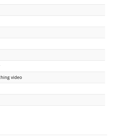
r
ching video