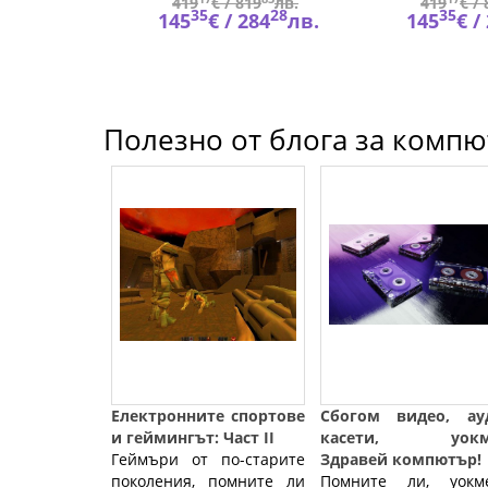
900
лв.
419
€ /
819
лв.
419
€ /
62
35
28
35
319
лв.
145
€ /
284
лв.
145
€ /
Полезно от блога за компют
Електронните спортове
Сбогом видео, ау
и геймингът: Част II
касети, уокм
Геймъри от по-старите
Здравей компютър!
поколения, помните ли
Помните ли, уокме