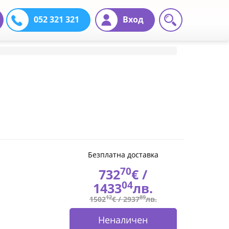
052 321 321
Вход
Безплатна доставка
70
732
€ /
04
1433
лв.
12
89
1502
€ /
2937
лв.
Неналичен