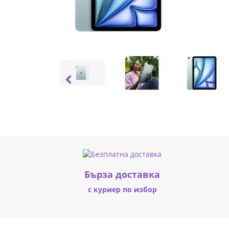
Blue
MC9X4HC/A
|
Fly.bg
Бърза доставка
с куриер по избор