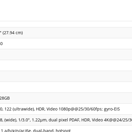
0" (27.94 cm)
40
128GB
.0, 122 (ultrawide), HDR, Video 1080p@@25/30/60fps; gyro-EIS
.8, (wide), 1/3.0", 1.22µm, dual pixel PDAF, HDR, Video 4K@@24/25
11 a/b/g/n/ac/6e, dual-band, hotspot