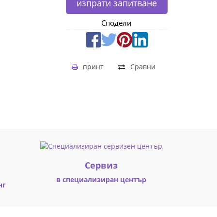
изпрати запитване
Сподели
принт
Сравни
Cервиз
в специализиран център
нг