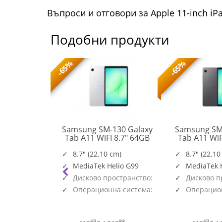
Въпроси и отговори за Apple 11-inch iPa
Подобни продукти
-65%
-65%
n Go S AMD
Samsung SM-130 Galaxy
Samsung SM
nch WUXGA
Tab A11 WiFI 8.7" 64GB
Tab A11 WiF
SM-
Touch sRGB
Silver
Gr
X130NZSAEUE
12GB PCIe
8.7" (22.10 cm)
8.7" (22.10
83L3001FBM
r White 2y
MediaTek Helio G99
MediaTek 
Дисково пространство:
Дисково п
64GB
64GB
Операционна система:
Операцион
Android
Android
34
17
83
17