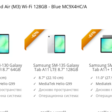
d Air (M3) Wi-Fi 128GB - Blue MC9X4HC/A
-62%
-61%
-130 Galaxy
Samsung SM-135 Galaxy
Samsung SM
I 8.7" 64GB
Tab A11 LTE 8.7" 128GB
Tab A11+ 
SM-
SM-
ay
Silver
128G
X130NZAAEUE
X135FZSEEUE
 cm)
8.7" (22.10 cm)
11.0" (27
Helio G99
MediaTek Helio G99
Mediatek
ространство:
Дисково пространство:
Дисково 
128GB
128GB
на система:
Операционна система:
Операцио
Android
Android
83
65
51
81