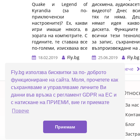
Quake и Legend of
дискмена, аудиокасет
Kyrandia (за по-
видеото? Днес вси
приключенски
тях ги няма. Дец
настроените)? Ех, какви
нямат идея какв
игри имаше някога, в
дискета. Функциите
зората на компютрите. С
всички тези технол
годините, те ставаха все
за запис, съхранен
по-големи, изискваха все
възпроизвеждане на .
...…
Fly.bg
Fly.bg
18.02.2019
25.06.2019
Прочети повече
Прочети повече
Fly.bg използва бисквитки за по- доброто
функциониране на сайта. Моля, прочетете как
ERROR5
съхраняваме и управляваме личните Ви
Топ категории
Относ
данни във връзка с регламент GDPR на ЕС и
с натискане на ПРИЕМИ, вие ги приемате
ПРОМОЦИИ
За нас
Повече
Преносими компютри
Конта
Настолни компютри
Блог
Приемам
Смартфони
Застра