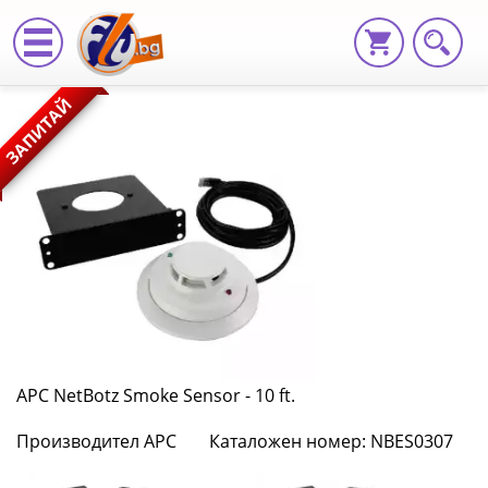
APC
ЗАПИТАЙ
NetBotz
Smoke
Sensor
-
10
ft.
NBES0307
APC NetBotz Smoke Sensor - 10 ft.
|
Производител APC
Каталожен номер: NBES0307
Fly.bg