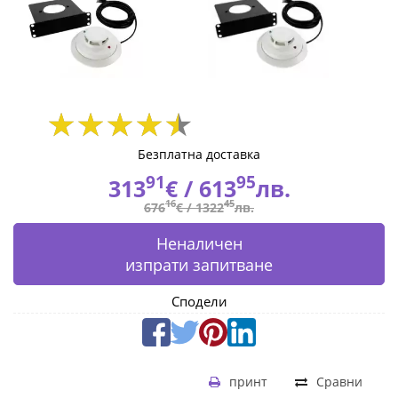
Безплатна доставка
91
95
313
€ /
613
лв.
16
45
676
€ /
1322
лв.
Неналичен
изпрати запитване
Сподели
принт
Сравни