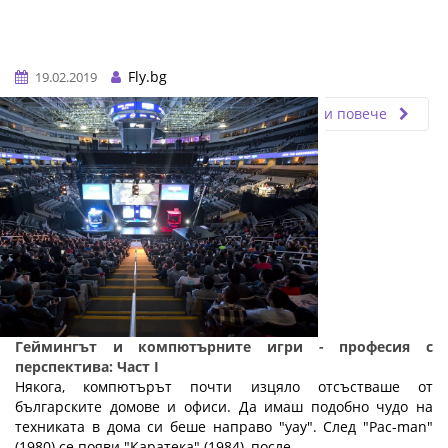
Fly.bg
19.02.2019
Прочети повече
Геймингът и компютърните игри - професия с
перспектива: Част I
Някога, компютърът почти изцяло отсъстваше от
българските домове и офиси. Да имаш подобно чудо на
техниката в дома си беше направо "уау". След "Pac-man"
(1980) се появи "Каратека" (1984), после ...…