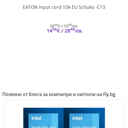
I
CBLIN10E
EATON Input cord 10A EU Schuko -C13
59
92
28
€ /
55
лв.
56
48
14
€ /
28
лв.
Полезно от блога за компютри и лаптопи на Fly.bg