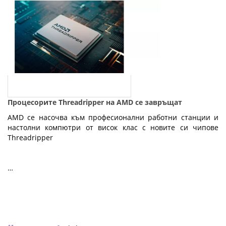
Процесорите Threadripper на AMD се завръщат
AMD се насочва към професионални работни станции и
настолни компютри от висок клас с новите си чипове
Threadripper
…