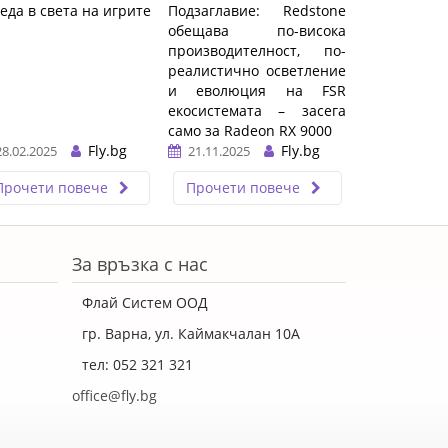
еда в света на игрите
Подзаглавие: Redstone
обещава по-висока
производителност, по-
реалистично осветление
и еволюция на FSR
екосистемата – засега
само за Radeon RX 9000
Fly.bg
Fly.bg
28.02.2025
21.11.2025
…
Прочети повече
Прочети повече
За връзка с нас
Флай Систем ООД
гр. Варна, ул. Каймакчалан 10А
тел: 052 321 321
office@fly.bg