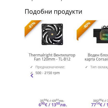
Подобни продукти
-81%
-80%
 охлаждане
Thermalright Вентилатор
Воден бло
TL-
 III Pro 360
Fan 120mm - TL-B12
карта Corsa
ACFRE00184A
B12
Black
RGB за RTX 
(6537)
(5945)
чение:
Предназначение:
Тип охлаж
Founders
Системен
|AM5|AM4
500 - 2150 rpm
rpm
68
54
51
35
45
лв.
35
€ /
69
лв.
382
€ /
53
90
50
14
53
лв.
6
€ /
13
лв.
77
€ /