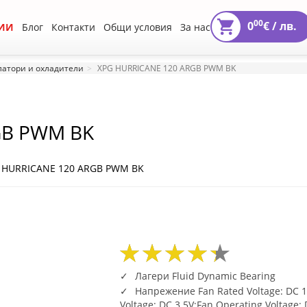
00
0
€ /
лв.
ИИ
Блог
Контакти
Общи условия
За нас
атори и охладители
XPG HURRICANE 120 ARGB PWM BK
GB PWM BK
G HURRICANE 120 ARGB PWM BK
34
43
55
34
43
55
Лагери Fluid Dynamic Bearing
Напрежение Fan Rated Voltage: DC 1
Voltage: DC 3.5V;Fan Operating Voltage: