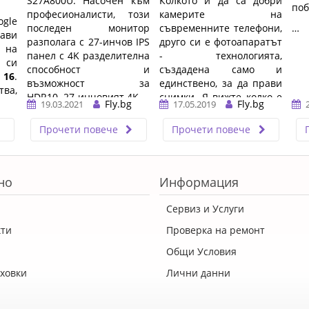
S27A800U. Насочен към
Колкото и да са добри
поб
професионалисти, този
камерите на
ogle
последен монитор
съвременните телефони,
…
ави
разполага с 27-инчов IPS
друго си е фотоапаратът
 на
панел с 4K разделителна
- технологията,
 си
способност и
създадена само и
 16
.
възможност за
единствено, за да прави
ва,
HDR10. 27-инчовият 4K ...
снимки. Я вижте колко е
ixel
Fly.bg
Fly.bg
19.03.2021
17.05.2019
…
голям, дори, когато е в
 а
малък формат. ...…
Прочети повече
Прочети повече
ова
ира
ята
I 8
,
но
Информация
16.
Сервиз и Услуги
кти
Проверка на ремонт
Общи Условия
ховки
Лични данни