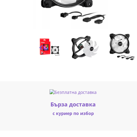
PWM
BK
|
Fly.bg
Бърза доставка
с куриер по избор