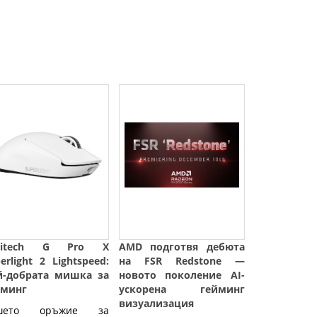
gitech G Pro X
AMD подготвя дебюта
erlight 2 Lightspeed:
на FSR Redstone —
й-добрата мишка за
новото поколение AI-
йминг
ускорена гейминг
визуализация
шето оръжие за