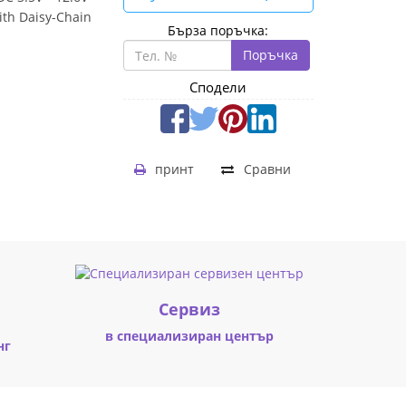
th Daisy-Chain
Бърза поръчка:
Поръчка
Сподели
принт
Сравни
Cервиз
в специализиран център
нг