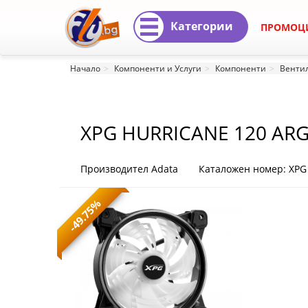
Категории
ПРОМОЦ
XPG
Начало
Компоненти и Услуги
Компоненти
Вентил
HURRICANE
120
XPG HURRICANE 120 AR
ARGB
PWM
Производител Adata
Каталожен номер: XP
BK
-49.75%
XPG
HURRICANE
120
ARGB