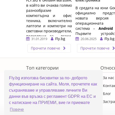
FLY.BG е онлайн магазин,
електроника
в който ви очаква голямо
В средата на юни Go
разнообразие
официално предст
компютърна и офис
новата версия
техника, включително
операционната
лаптопи и компютри на
система –
Android
световни производители,
Първите устройст
подходящи за всеки.
Fly.bg
които я получиха, са P
Fly.bg
31.01.2019
20.06.2025
При нас ще намерите ...
смартфоните,
…
Прочети повече
Прочети повече
паралелно с т
Samsung старт
тестове на сво
ERROR5
обновена среда
One U
Топ категории
Относ
базирана на Android 
…
ПРОМОЦИИ
За нас
Fly.bg използва бисквитки за по- доброто
функциониране на сайта. Моля, прочетете как
Преносими компютри
Конта
съхраняваме и управляваме личните Ви
Настолни компютри
Блог
данни във връзка с регламент GDPR на ЕС и
Смартфони
Застра
с натискане на ПРИЕМИ, вие ги приемате
Повече