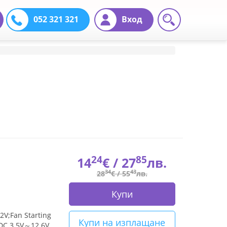
052 321 321
Вход
24
85
14
€ /
27
лв.
34
43
28
€ /
55
лв.
Купи
2V;Fan Starting
Купи на изплащане
 DC 3.5V～12.6V