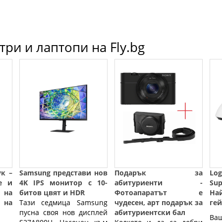
ри и лаптопи на Fly.bg
ук –
Samsung представи нов
Подарък за
Lo
е и
4K IPS монитор с 10-
абитуриенти -
Sup
 на
битов цвят и HDR
Фотоапаратът е
На
на
Тази седмица Samsung
чудесен, арт подарък за
ге
пусна своя нов дисплей
абитуриентски бал
Ва