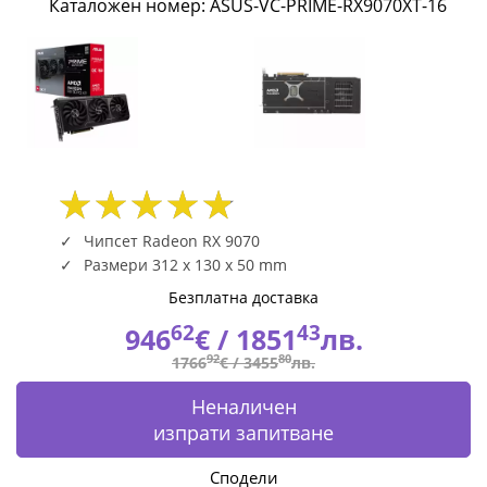
Каталожен номер: ASUS-VC-PRIME-RX9070XT-16
GDDR6
ASUS-
VC-
PRIME-
RX9070XT-
16
Чипсет Radeon RX 9070
Размери 312 x 130 x 50 mm
|
Безплатна доставка
Fly.bg
62
43
946
€ /
1851
лв.
92
80
1766
€ /
3455
лв.
Неналичен
изпрати запитване
Сподели