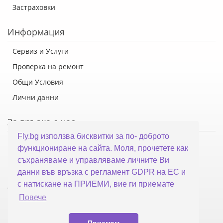
Застраховки
Информация
Сервиз и Услуги
Проверка на ремонт
Общи Условия
Лични данни
За връзка с нас
Fly.bg използва бисквитки за по- доброто
Флай Систем ООД
функциониране на сайта. Моля, прочетете как
гр. Варна, ул. Каймакчалан 10А
съхраняваме и управляваме личните Ви
тел: 052 321 321
данни във връзка с регламент GDPR на ЕС и
с натискане на ПРИЕМИ, вие ги приемате
office@fly.bg
Повече