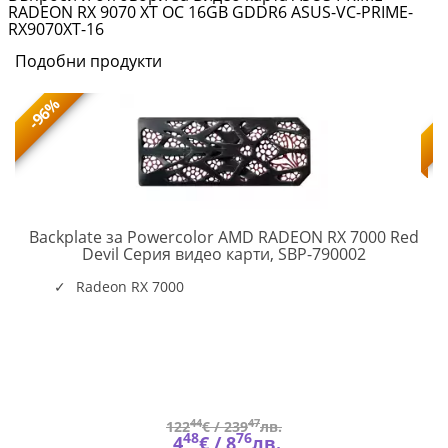
RADEON RX 9070 XT OC 16GB GDDR6 ASUS-VC-PRIME-
RX9070XT-16
Подобни продукти
-96%
Backplate за Powercolor AMD RADEON RX 7000 Red
-
PC-
Devil Серия видео карти, SBP-790002
VC-
AC-
Radeon RX 7000
SBP-
790002
44
47
122
€ /
239
лв.
48
76
4
€ /
8
лв.