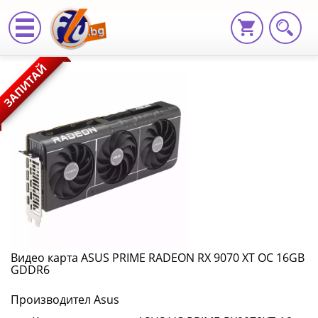
Видео
ЗАПИТАЙ
карта
ASUS
PRIME
RADEON
RX
9070
XT
Видео карта ASUS PRIME RADEON RX 9070 XT OC 16GB
GDDR6
OC
Производител Asus
16GB