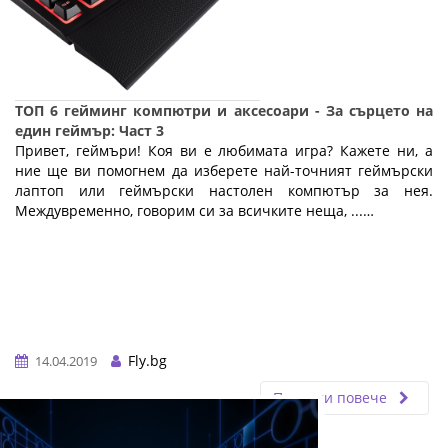
ТОП 6 гейминг компютри и аксесоари - За сърцето на
един геймър: Част 3
Привет, геймъри! Коя ви е любимата игра? Кажете ни, а
ние ще ви помогнем да изберете най-точният геймърски
лаптоп или геймърски настолен компютър за нея.
Междувременно, говорим си за всичките неща, ...…
Fly.bg
14.04.2019
Прочети повече