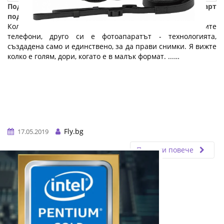
Подарък за абитуриенти - Фотоапаратът е чудесен, арт
подарък за абитуриентски бал
Колкото и да са добри камерите на съвременните
телефони, друго си е фотоапаратът - технологията,
създадена само и единствено, за да прави снимки. Я вижте
колко е голям, дори, когато е в малък формат. ...…
Fly.bg
17.05.2019
Прочети повече