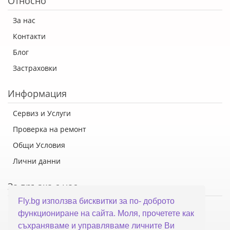
Относно
За нас
Контакти
Блог
Застраховки
Информация
Сервиз и Услуги
Проверка на ремонт
Общи Условия
Лични данни
За връзка с нас
Fly.bg използва бисквитки за по- доброто
Флай Систем ООД
функциониране на сайта. Моля, прочетете как
гр. Варна, ул. Каймакчалан 10А
съхраняваме и управляваме личните Ви