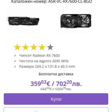
Каталожен номер: ASR-VC-RX7600-CL-8GO
VC-
RX7600-
CL-
8GO
|
Fly.bg
Чипсет Radeon RX 7600
Честота на ядрото 2695 MHz
Размери 269.2 x 131.8 x 40.3 mm
Безплатна доставка
03
20
359
€ /
702
лв.
54
70
642
€ /
1256
лв.
Купи