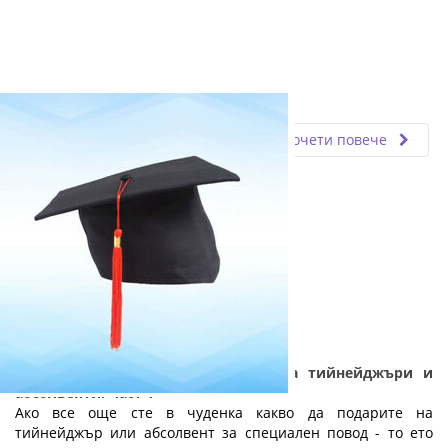
Fly.bg
19.02.2019
Прочети повече
Практични и полезни подаръци за тийнейджъри и
абсолвенти: Част 1
Ако все още сте в чуденка какво да подарите на
тийнейджър или абсолвент за специален повод - то ето