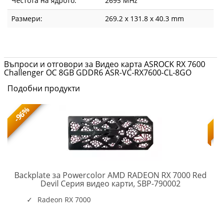
Честота на ядрото:
2695 MHz
Размери:
269.2 x 131.8 x 40.3 mm
Въпроси и отговори за Видео карта ASROCK RX 7600
Challenger OC 8GB GDDR6 ASR-VC-RX7600-CL-8GO
Подобни продукти
-96%
Backplate за Powercolor AMD RADEON RX 7000 Red
PC-
Devil Серия видео карти, SBP-790002
VC-
AC-
Radeon RX 7000
SBP-
790002