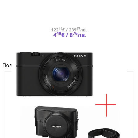
44
47
122
€ /
239
лв.
48
76
4
€ /
8
лв.
Полезно от блога за компютри и лаптопи на Fly.bg