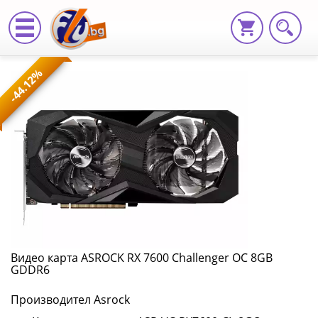
Видео
-44.12%
карта
ASROCK
RX
7600
Challenger
OC
8GB
Видео карта ASROCK RX 7600 Challenger OC 8GB
GDDR6
GDDR6
Производител Asrock
ASR-