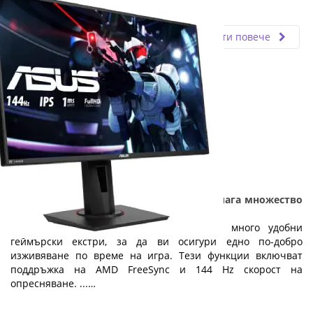
Fly.bg
11.03.2024
Прочети повече
Геймърския монитор Asus VG279Q предлага множество
функции на изгодна цена
Мониторът Asus VG279Q е създаден с много удобни
геймърски екстри, за да ви осигури едно по-добро
изживяване по време на игра. Тези функции включват
поддръжка на AMD FreeSync и 144 Hz скорост на
опресняване. ...…