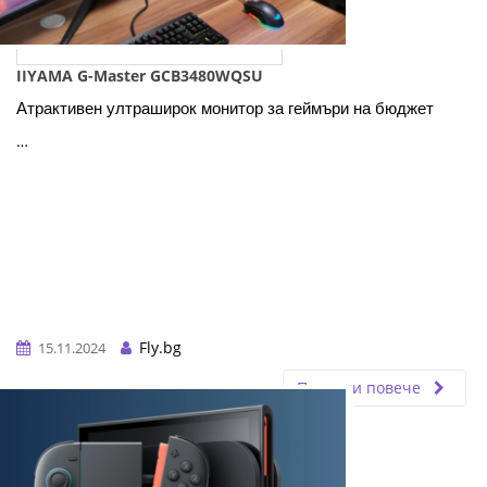
IIYAMA G-Master GCB3480WQSU
Атрактивен ултраширок монитор за геймъри на бюджет
…
Fly.bg
15.11.2024
Прочети повече