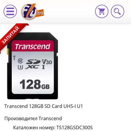
Transcend
ЗАПИТАЙ
128GB
SD
Card
UHS-
I
U1
TS128GSDC300S
Transcend 128GB SD Card UHS-I U1
|
Производител Transcend
Fly.bg
Каталожен номер: TS128GSDC300S