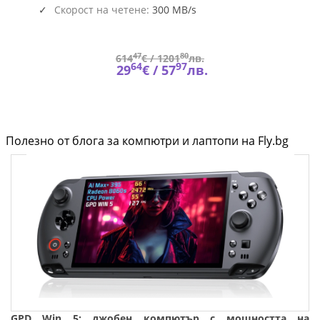
Скорост на четене:
300 MB/s
47
80
614
€ /
1201
лв.
64
97
29
€ /
57
лв.
Полезно от блога за компютри и лаптопи на Fly.bg
GPD Win 5: джобен компютър с мощността на