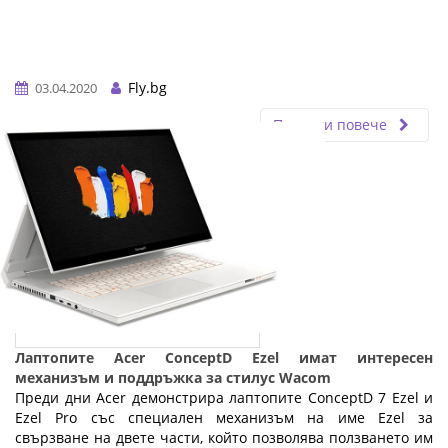
Fly.bg
03.04.2020
Прочети повече
Лаптопите Acer ConceptD Ezel имат интересен
механизъм и поддръжка за стилус Wacom
Преди дни Acer демонстрира лаптопите ConceptD 7 Ezel и
Ezel Pro със специален механизъм на име Ezel за
свързване на двете части, който позволява ползването им