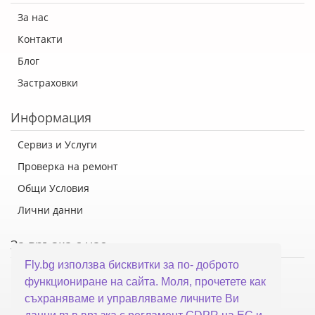
За нас
Контакти
Блог
Застраховки
Информация
Сервиз и Услуги
Проверка на ремонт
Общи Условия
Лични данни
За връзка с нас
Fly.bg използва бисквитки за по- доброто
Флай Систем ООД
функциониране на сайта. Моля, прочетете как
гр. Варна, ул. Каймакчалан 10А
съхраняваме и управляваме личните Ви