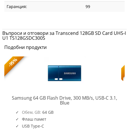
Гаранция:
99
Въпроси и отговори за Transcend 128GB SD Card UHS-I
U1 TS128GSDC300S
Подобни продукти
-95%
-
Samsung 64 GB Flash Drive, 300 MB/s, USB-C 3.1,
62
MUF-
Blue
64DA/APC
Обем, GB:
64 GB
Флаш памет
USB Type-C