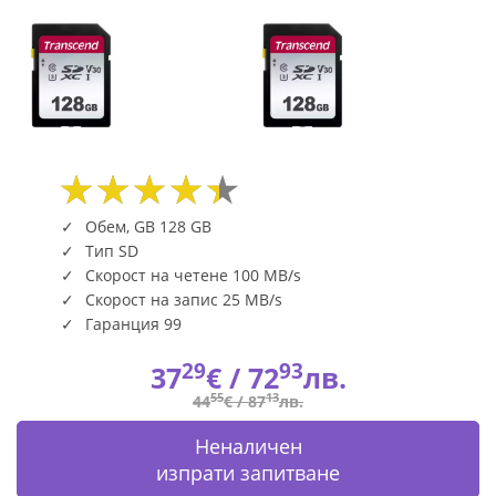
Обем, GB 128 GB
Тип SD
Скорост на четене 100 MB/s
Скорост на запис 25 MB/s
Гаранция 99
29
93
37
€ /
72
лв.
55
13
44
€ /
87
лв.
Неналичен
изпрати запитване