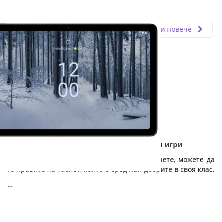
Fly.bg
12.12.2025
Прочети повече
Nokia T21 - Дълготраен таблет за работа и игри
Независимо дали работите, учите или играете, можете да
го правите на таблет, който е сред най-добрите в своя клас.
…