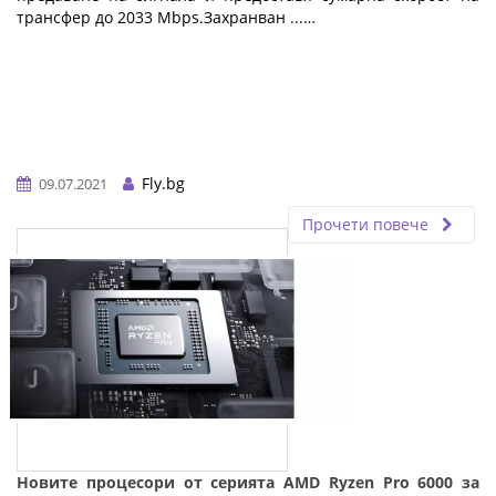
тpaнcфep дo 2033 Мbрѕ.Зaxpaнвaн ...…
Fly.bg
09.07.2021
Прочети повече
Новите процесори от серията AMD Ryzen Pro 6000 за