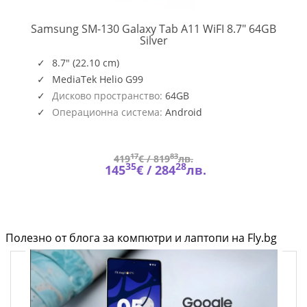
Samsung SM-130 Galaxy Tab A11 WiFI 8.7" 64GB
SM-
Silver
X130NZSAEUE
8.7" (22.10 cm)
MediaTek Helio G99
Дисково пространство:
64GB
Операционна система:
Android
17
83
419
€ /
819
лв.
35
28
145
€ /
284
лв.
Полезно от блога за компютри и лаптопи на Fly.bg