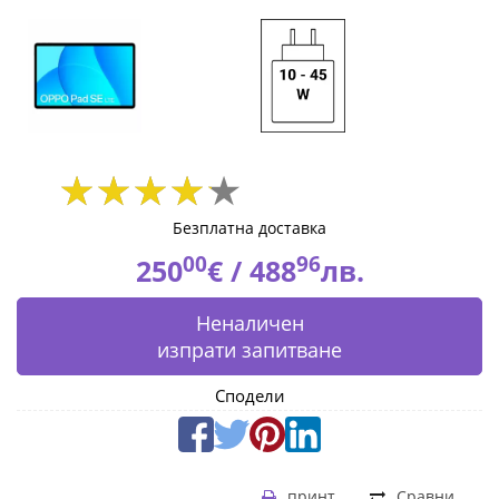
Fly.bg
Безплатна доставка
00
96
250
€ /
488
лв.
Неналичен
изпрати запитване
Сподели
принт
Сравни