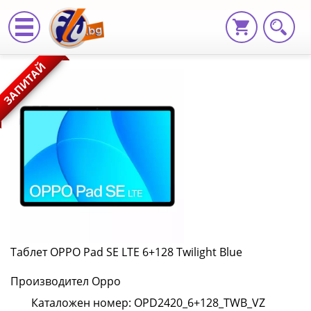
Таблет
ЗАПИТАЙ
OPPO
Pad
SE
LTE
6+128
Twilight
Blue
Таблет OPPO Pad SE LTE 6+128 Twilight Blue
OPD2420_6+128_TWB
Производител Oppo
|
Каталожен номер: OPD2420_6+128_TWB_VZ